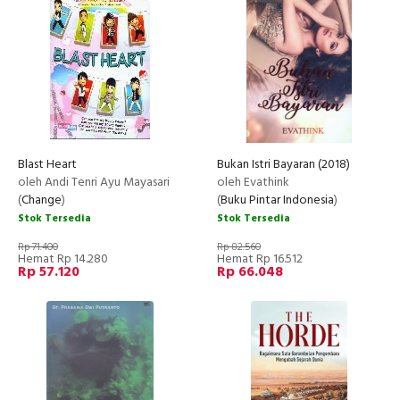
Blast Heart
Bukan Istri Bayaran (2018)
oleh Andi Tenri Ayu Mayasari
oleh Evathink
(
Change
)
(
Buku Pintar Indonesia
)
Stok Tersedia
Stok Tersedia
Rp 71.400
Rp 82.560
Hemat Rp 14.280
Hemat Rp 16.512
Rp 57.120
Rp 66.048