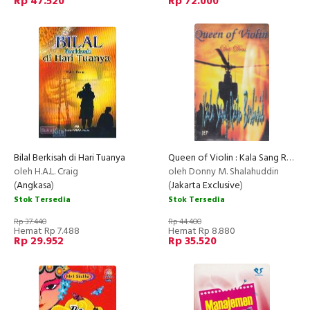
Rp 47.520
Rp 72.000
Bilal Berkisah di Hari Tuanya
Queen of Violin : Kala Sang Ratu Berbisik (2006)
oleh H.A.L. Craig
oleh Donny M. Shalahuddin
(
Angkasa
)
(
Jakarta Exclusive
)
Stok Tersedia
Stok Tersedia
Rp 37.440
Rp 44.400
Hemat Rp 7.488
Hemat Rp 8.880
Rp 29.952
Rp 35.520