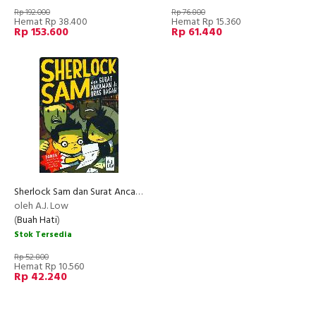
Rp 192.000
Rp 76.800
Hemat Rp 38.400
Hemat Rp 15.360
Rp 153.600
Rp 61.440
Sherlock Sam dan Surat Ancaman di Bras Basah
oleh A.J. Low
(
Buah Hati
)
Stok Tersedia
Rp 52.800
Hemat Rp 10.560
Rp 42.240