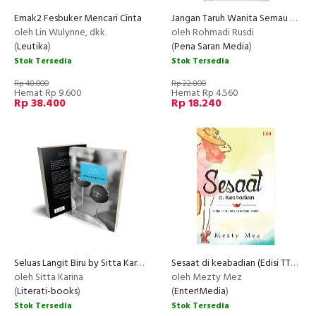
Emak2 Fesbuker Mencari Cinta
Jangan Taruh Wanita Semau Udelmu
oleh Lin Wulynne, dkk.
oleh Rohmadi Rusdi
(
Leutika
)
(
Pena Saran Media
)
Stok Tersedia
Stok Tersedia
Rp 48.000
Rp 22.800
Hemat Rp 9.600
Hemat Rp 4.560
Rp 38.400
Rp 18.240
Seluas Langit Biru by Sitta Karina (masih ada ttd )
Sesaat di keabadian (Edisi TTD)
NEW
RECOMMENDED
oleh Sitta Karina
oleh Mezty Mez
(
Literati-books
)
(
Enter!Media
)
Stok Tersedia
Stok Tersedia