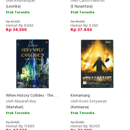
oleh Krismansyah
oleh Carlos Fuentes
(
Leutika
)
(
E Nusantara
)
Stok Tersedia
Stok Tersedia
Rp 43.200
Rp 46.800
Hemat Rp 8.640
Hemat Rp 9.360
Rp 34.560
Rp 37.440
When History Collides - The War an Eclipse
Kemamang
oleh Masarah Bey
oleh Koen Setyawan
(
Matahari
)
(
Kurniaesa
)
Stok Tersedia
Stok Tersedia
Rp 59.400
Rp 90.000
Hemat Rp 11.880
Hemat Rp 18.000