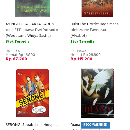
MENGELOLA HARTA KARUN KARIMUNJAWA
Buku The Horde: Bagaimana Sebuah Gerombolan Pengembara Mengubah Sejarah Dunia
oleh ST.Prabawa Dwi Putranto
oleh Marie Favereau
(
Wedatama Widya Sastra
)
(
Alvabet
)
Stok Tersedia
Stok Tersedia
Rp 84.000
Rp 144.000
Hemat Rp 16.800
Hemat Rp 28.800
Rp 67.200
Rp 115.200
SERONG! Sebab Jalan Hidup Tak Selalu Lurus
Diana
RECOMMENDED