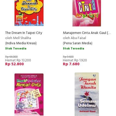
The Dream In Taipei City
Manajemen Cinta Anak Gaul (2007)
oleh Mell Shaliha
oleh Aba Faisal
(
Indiva Media Kreasi
)
(
Pena Saran Media
)
Stok Tersedia
Stok Tersedia
Rp 66.000
Rp 9.600
Hemat Rp 13.200
Hemat Rp 1.920
Rp 52.800
Rp 7.680