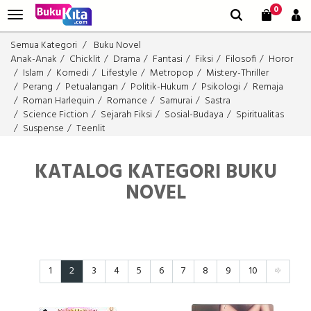
0
Semua Kategori
Buku Novel
Anak-Anak
Chicklit
Drama
Fantasi
Fiksi
Filosofi
Horor
Islam
Komedi
Lifestyle
Metropop
Mistery-Thriller
Perang
Petualangan
Politik-Hukum
Psikologi
Remaja
Roman Harlequin
Romance
Samurai
Sastra
Science Fiction
Sejarah Fiksi
Sosial-Budaya
Spiritualitas
Suspense
Teenlit
KATALOG KATEGORI BUKU
NOVEL
1
2
3
4
5
6
7
8
9
10