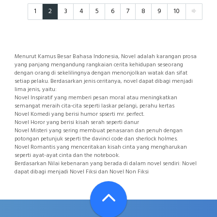
1
2
3
4
5
6
7
8
9
10
Menurut Kamus Besar Bahasa Indonesia, Novel adalah karangan prosa
yang panjang mengandung rangkaian cerita kehidupan seseorang
dengan orang di sekelilingnya dengan menonjolkan watak dan sifat
setiap pelaku. Berdasarkan jenis ceritanya, novel dapat dibagi menjadi
lima jenis, yaitu:
Novel Inspiratif yang memberi pesan moral atau meningkatkan
semangat meraih cita-cita seperti laskar pelangi, perahu kertas
Novel Komedi yang berisi humor spserti mr. perfect.
Novel Horor yang berisi kisah serah seperti danur
Novel Misteri yang sering membuat penasaran dan penuh dengan
potongan petunjuk seperti the davinci code dan sherlock holmes.
Novel Romantis yang menceritakan kisah cinta yang mengharukan
seperti ayat-ayat cinta dan the notebook.
Berdasarkan Nilai kebenaran yang berada di dalam novel sendiri: Novel
dapat dibagi menjadi Novel Fiksi dan Novel Non Fiksi