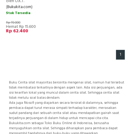
oleh O.K.T.
(
Bukukita.com
)
Stok Tersedia
Rp 78.000
Hemat Rp 15.600
Rp 62.400
1
Buku Cerita silat mayoritas bercerita mengenai silat, namun hal tersebut
tidak membatasi terkaitnya dengan aspek lain. Ada sisi perjuangan, ada
sisi kearifan lokal yang muncul dalam cerita silat. Sehingga cerita silat
tidak melulu soal balas dendam.
Ada juga filosofi yang diajarkan secara tersirat di dalamnya, sehingga
pembaca dapat turut merasa simpati terhadap karakter, merasakan
sudut pandang dari sebuah cerita silat atau mendapatkan gairah saat
terjadinya perjuangan di dalam hidup untuk mencapai cita-cita.
Bukukita.com sebagai Toko Buku Online di Indoneisa, berusaha
menyuguhkan cerita silat. Sehingga diharapkan para pembaca dapat
mengambil faedahnya dari buku-buku yang ditawarkan.