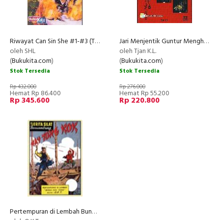
Riwayat Can Sin She #1-#3 (Tamat)
Jari Menjentik Guntur Menghentak #1-3 (Box)
oleh SHL
oleh Tjan K.L.
(
Bukukita.com
)
(
Bukukita.com
)
Stok Tersedia
Stok Tersedia
Rp 432.000
Rp 276.000
Hemat Rp 86.400
Hemat Rp 55.200
Rp 345.600
Rp 220.800
Pertempuran di Lembah Bunga Hay Tong - Hay Tong Kok (Soft Cover)