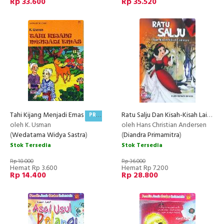
Rp 33.600
Rp 35.520
Tahi Kijang Menjadi Emas
Ratu Salju Dan Kisah-Kisah Lainnya
PROMO
oleh K. Usman
oleh Hans Christian Andersen
(
Wedatama Widya Sastra
)
(
Diandra Primamitra
)
Stok Tersedia
Stok Tersedia
Rp 18.000
Rp 36.000
Hemat Rp 3.600
Hemat Rp 7.200
Rp 14.400
Rp 28.800