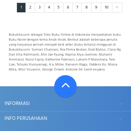
1
2
3
4
5
6
7
8
9
10
Bukukita.com sebagai Toko Buku Online di Indonesia menyediakan buku
Buku Novel dengan tema Anak-Anak. Berikut adalah beberapa penulis
yang karyanya pernah menjadi best seller (buku terlaris) mingguan di
Bukukita.com: Soman Chainani, Nia Prima Bestari, Enid Blyton, Clara Ng
Dan Icha Rahmanti, Ahn Jae Kyung, Najma Alya Jasmine, Muharrir
Ammarul, Nurul Fajria, Katherine Paterson, Laksmi P Manohara, Tere
Liye, Tetsuko Kuroyanagi, A.a. Milne, Ransom Riggs, Giddens Ko, Misna
Mika, Won Yousoon, George Orwell, Antoine De Saint-exupery
INFORMASI
INFO PERUSAHAAN