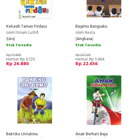
Kekasih Taman Firdaus
Bagimu Bangsaku
oleh Itmam Luthfi
oleh Restu
(
Lkis
)
(
Angkasa
)
Stok Tersedia
Stok Tersedia
Rp 33.600
Rp 28.320
Hemat Rp 6.720
Hemat Rp 5.664
Rp 26.880
Rp 22.656
Baktiku Untukmu
Anak Berhati Baja