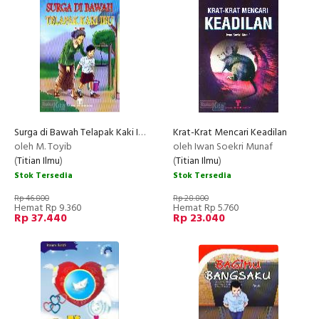
Surga di Bawah Telapak Kaki Ibu
Krat-Krat Mencari Keadilan
oleh M. Toyib
oleh Iwan Soekri Munaf
(
Titian Ilmu
)
(
Titian Ilmu
)
Stok Tersedia
Stok Tersedia
Rp 46.800
Rp 28.800
Hemat Rp 9.360
Hemat Rp 5.760
Rp 37.440
Rp 23.040