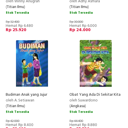
oleh Winny Anugrah
oleh Adhy Asmara
(
Titian Ilmu
)
(
Titian Ilmu
)
Stok Tersedia
Stok Tersedia
Rp 32.400
Rp 30.000
Hemat Rp 6.480
Hemat Rp 6.000
Rp 25.920
Rp 24.000
Budiman Anak yang Jujur
Obat Yang Ada Di Sekitar Kita
oleh A. Setiawan
oleh Suwardono
(
Titian Ilmu
)
(
Angkasa
)
Stok Tersedia
Stok Tersedia
Rp 42.000
Rp 44.400
Hemat Rp 8.400
Hemat Rp 8.880