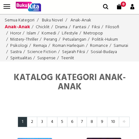
0
Semua Kategori
Buku Novel
Anak-Anak
Anak-Anak
Chicklit
Drama
Fantasi
Fiksi
Filosofi
Horor
Islam
Komedi
Lifestyle
Metropop
Mistery-Thriller
Perang
Petualangan
Politik-Hukum
Psikologi
Remaja
Roman Harlequin
Romance
Samurai
Sastra
Science Fiction
Sejarah Fiksi
Sosial-Budaya
Spiritualitas
Suspense
Teenlit
KATALOG KATEGORI ANAK-
ANAK
1
2
3
4
5
6
7
8
9
10