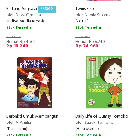
Bintang Angkasa
Twins Sister
PROMO
oleh Dewi Cendika
oleh Nabila Sitorus
(
Indiva Media Kreasi
)
(
Zettu
)
Stok Tersedia
Stok Tersedia
Rp 22.800
Rp 31.200
Hemat Rp 4.560
Hemat Rp 6.240
Rp 18.240
Rp 24.960
Berbakti Untuk Membangun
Daily Life of Clumsy Tomoko
oleh A. Amilia
oleh Suzuki Tomoko
(
Titian Ilmu
)
(
Haru Media
)
Stok Tersedia
Stok Tersedia