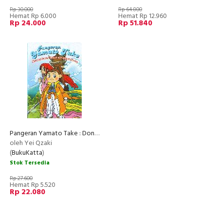
Rp 30.000
Rp 64.800
Hemat Rp 6.000
Hemat Rp 12.960
Rp 24.000
Rp 51.840
Pangeran Yamato Take : Dongeng-dongeng Klasik dari Negeri Jepang
oleh Yei Qzaki
(
BukuKatta
)
Stok Tersedia
Rp 27.600
Hemat Rp 5.520
Rp 22.080