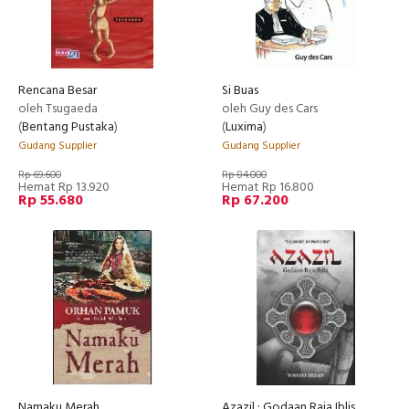
Rencana Besar
Si Buas
oleh Tsugaeda
oleh Guy des Cars
(
Bentang Pustaka
)
(
Luxima
)
Gudang Supplier
Gudang Supplier
Rp 69.600
Rp 84.000
Hemat Rp 13.920
Hemat Rp 16.800
Rp 55.680
Rp 67.200
Namaku Merah
Azazil : Godaan Raja Iblis