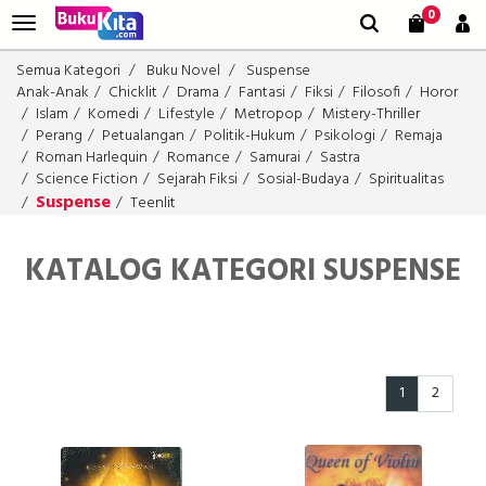
0
Semua Kategori
Buku Novel
Suspense
Anak-Anak
Chicklit
Drama
Fantasi
Fiksi
Filosofi
Horor
Islam
Komedi
Lifestyle
Metropop
Mistery-Thriller
Perang
Petualangan
Politik-Hukum
Psikologi
Remaja
Roman Harlequin
Romance
Samurai
Sastra
Science Fiction
Sejarah Fiksi
Sosial-Budaya
Spiritualitas
Suspense
Teenlit
KATALOG KATEGORI SUSPENSE
1
2