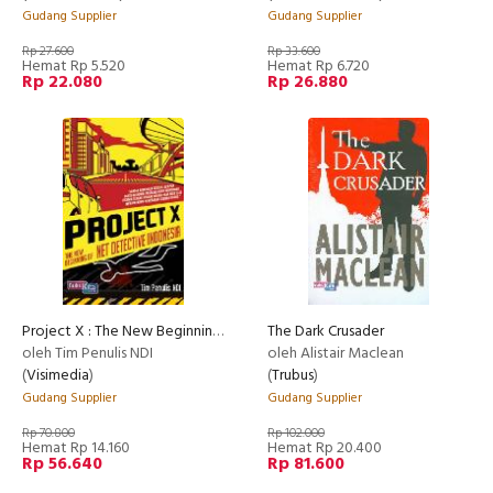
Gudang Supplier
Gudang Supplier
Rp 27.600
Rp 33.600
Hemat Rp 5.520
Hemat Rp 6.720
Rp 22.080
Rp 26.880
Project X : The New Beginning of Net Detektif Indonesia
The Dark Crusader
oleh Tim Penulis NDI
oleh Alistair Maclean
(
Visimedia
)
(
Trubus
)
Gudang Supplier
Gudang Supplier
Rp 70.800
Rp 102.000
Hemat Rp 14.160
Hemat Rp 20.400
Rp 56.640
Rp 81.600