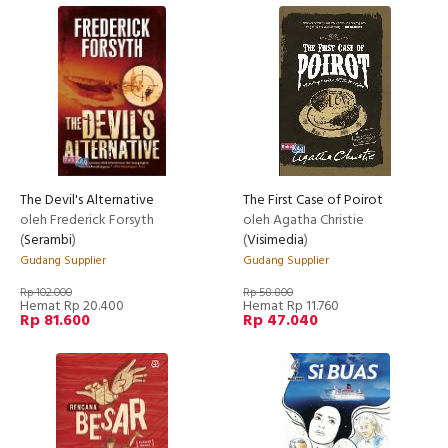
The Devil's Alternative
The First Case of Poirot
oleh Frederick Forsyth
oleh Agatha Christie
(
Serambi
)
(
Visimedia
)
Gudang Supplier
Gudang Supplier
Rp 102.000
Rp 58.800
Hemat Rp 20.400
Hemat Rp 11.760
Rp 81.600
Rp 47.040