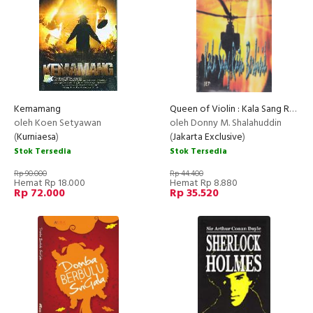
Kemamang
Queen of Violin : Kala Sang Ratu Berbisik (2006)
oleh Koen Setyawan
oleh Donny M. Shalahuddin
(
Kurniaesa
)
(
Jakarta Exclusive
)
Stok Tersedia
Stok Tersedia
Rp 90.000
Rp 44.400
Hemat Rp 18.000
Hemat Rp 8.880
Rp 72.000
Rp 35.520