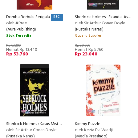
Domba Berbulu Serigala
Sherlock Holmes : Skandal Asmara Berujung Maut
RECOMMENDED
oleh #Rree
oleh Sir Arthur Conan Doyle
(
Aura Publishing
)
(
Pustaka Narasi
)
Stok Tersedia
Gudang Supplier
Rp 67.200
Rp 28.800
Hemat Rp 13.440
Hemat Rp 5.760
Rp 53.760
Rp 23.040
Sherlock Holmes : Kasus Misteri Harta Warisan
Kimmy Puzzle
oleh Sir Arthur Conan Doyle
oleh Kezia Evi Wiadji
(
Pustaka Narasi
)
(
Media Pressindo
)