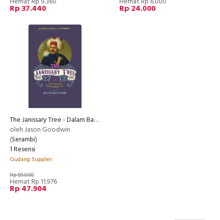
Hemat Rp 9.360
Hemat Rp 6.000
Rp 37.440
Rp 24.000
The Janissary Tree - Dalam Bayangan Pohon Yenicheri
oleh Jason Goodwin
(
Serambi
)
1 Resensi
Gudang Supplier
Rp 59.880
Hemat Rp 11.976
Rp 47.904