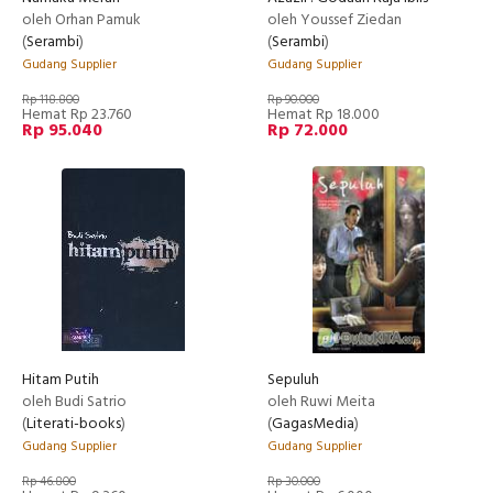
oleh Orhan Pamuk
oleh Youssef Ziedan
(
Serambi
)
(
Serambi
)
Gudang Supplier
Gudang Supplier
Rp 118.800
Rp 90.000
Hemat Rp 23.760
Hemat Rp 18.000
Rp 95.040
Rp 72.000
Hitam Putih
Sepuluh
oleh Budi Satrio
oleh Ruwi Meita
(
Literati-books
)
(
GagasMedia
)
Gudang Supplier
Gudang Supplier
Rp 46.800
Rp 30.000