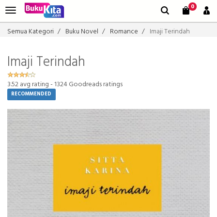
0
Semua Kategori
Buku Novel
Romance
Imaji Terindah
Imaji Terindah
3.52
avg rating -
1324
Goodreads ratings
RECOMMENDED