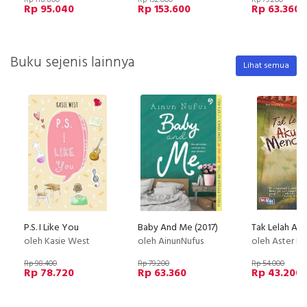
Rp 118.800
Rp 192.000
Rp 79.200
Rp 95.040
Rp 153.600
Rp 63.360
Buku sejenis lainnya
Lihat semua
P.S. I Like You
Baby And Me (2017)
oleh Kasie West
oleh AinunNufus
oleh Aster Pu
Rp 98.400
Rp 79.200
Rp 54.000
Rp 78.720
Rp 63.360
Rp 43.200