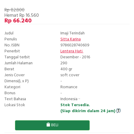
Rp 82.800
Hemat Rp 16.560
Rp 66.240
Judul
Imaji Terindah
Penulis
Sitta Karina
No. ISBN
9786028740609
Penerbit
Lentera Hati
Tanggal terbit
Desember - 2016
Jumlah Halaman
290
Berat
400 gr
Jenis Cover
soft cover
Dimensi(L x P)
-
Kategori
Romance
Bonus
-
Text Bahasa
Indonesia ··
Lokasi Stok
Stok Tersedia.
(Siap dikirim dalam 24 jam)
BELI