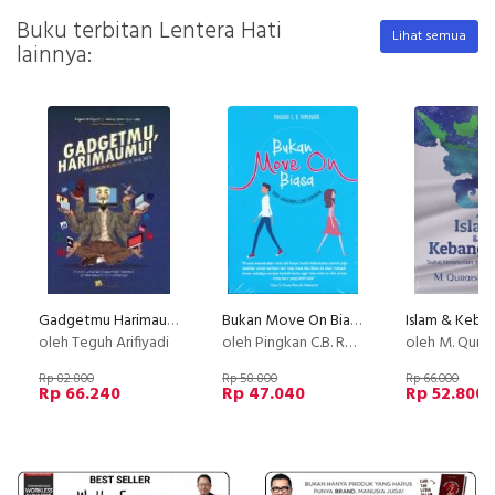
Buku terbitan Lentera Hati
Lihat semua
lainnya:
Gadgetmu Harimaumu : Tips #Melek Hukum Eksis Di Medsos
Bukan Move On Biasa
oleh Teguh Arifiyadi
oleh Pingkan C.B. Rumondor
oleh M. Quraish
Rp 82.800
Rp 58.800
Rp 66.000
Rp 66.240
Rp 47.040
Rp 52.800