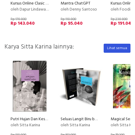
Kursus Online Clasic Marble Cake Dapur Lindawaty PU
Mantra ChatGPT
oleh Dapur Lindawaty
oleh Denny Santoso
oleh Foodior 
Rp 178.800
Rp 118.800
Rp 238.800
Rp 143.040
Rp 95.040
Rp 191.040
Karya Sitta Karina lainnya:
Lihat semua
Putri Hujan Dan Kesatria Malam (Reguler)
Seluas Langit Biru by Sitta Karina (masih ada ttd )
oleh Sitta Karina
oleh Sitta Karina
oleh Sitta Ka