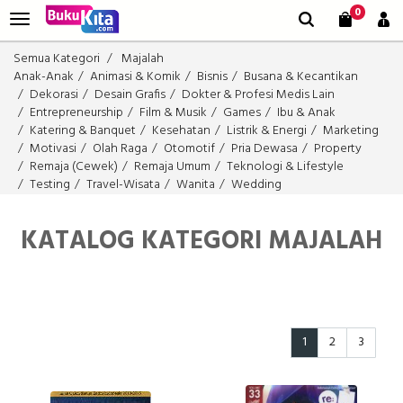
0
Semua Kategori
Majalah
Anak-Anak
Animasi & Komik
Bisnis
Busana & Kecantikan
Dekorasi
Desain Grafis
Dokter & Profesi Medis Lain
Entrepreneurship
Film & Musik
Games
Ibu & Anak
Katering & Banquet
Kesehatan
Listrik & Energi
Marketing
Motivasi
Olah Raga
Otomotif
Pria Dewasa
Property
Remaja (Cewek)
Remaja Umum
Teknologi & Lifestyle
Testing
Travel-Wisata
Wanita
Wedding
KATALOG KATEGORI MAJALAH
1
2
3