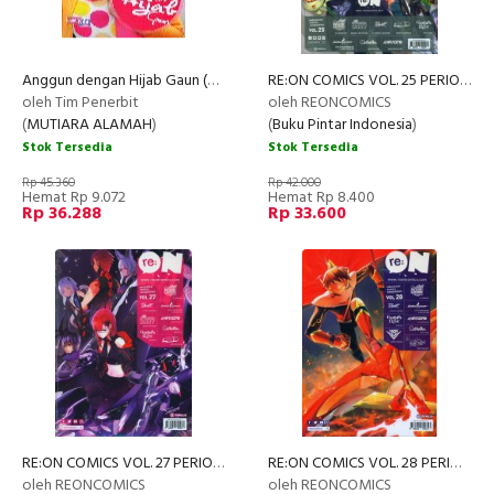
Anggun dengan Hijab Gaun (Full Color)
RE:ON COMICS VOL. 25 PERIODICAL COMICS COMPILATION
oleh Tim Penerbit
oleh REONCOMICS
(
MUTIARA ALAMAH
)
(
Buku Pintar Indonesia
)
Stok Tersedia
Stok Tersedia
Rp 45.360
Rp 42.000
Hemat Rp 9.072
Hemat Rp 8.400
Rp 36.288
Rp 33.600
RE:ON COMICS VOL. 27 PERIODICAL COMICS COMPILATION
RE:ON COMICS VOL. 28 PERIODICAL COMICS COMPILATION
oleh REONCOMICS
oleh REONCOMICS