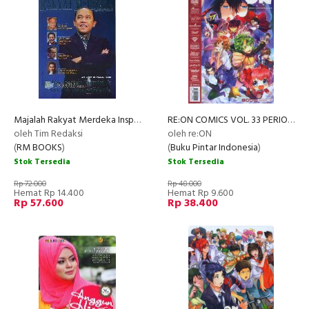
Majalah Rakyat Merdeka Inspiring Achievement Vol. 10
RE:ON COMICS VOL. 33 PERIODICAL COMICS COMPILATION
oleh Tim Redaksi
oleh re:ON
(
RM BOOKS
)
(
Buku Pintar Indonesia
)
Stok Tersedia
Stok Tersedia
Rp 72.000
Rp 48.000
Hemat Rp 14.400
Hemat Rp 9.600
Rp 57.600
Rp 38.400