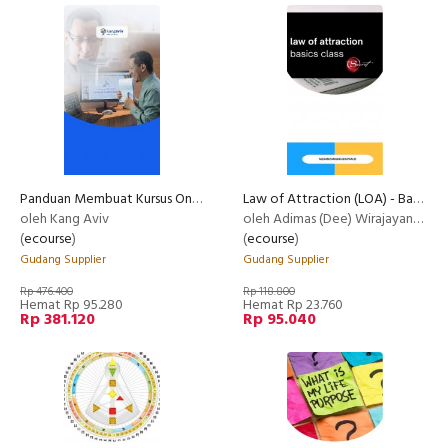
Panduan Membuat Kursus Online Terlengkap di Indonesia
Law of Attraction (LOA) - Basic
oleh Kang Aviv
oleh Adimas (Dee) Wirajayanagara (Lesmana)
(
ecourse
)
(
ecourse
)
Gudang Supplier
Gudang Supplier
Rp 476.400
Rp 118.800
Hemat Rp 95.280
Hemat Rp 23.760
Rp 381.120
Rp 95.040