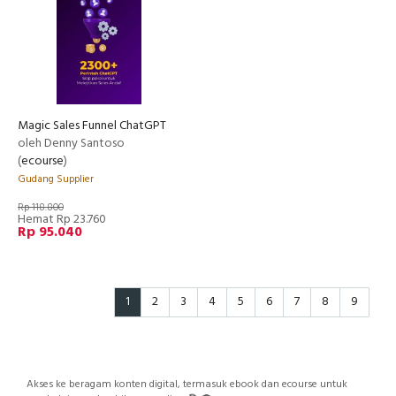
Magic Sales Funnel ChatGPT
oleh Denny Santoso
(
ecourse
)
Gudang Supplier
Rp 118.800
Hemat Rp 23.760
Rp 95.040
1
2
3
4
5
6
7
8
9
Akses ke beragam konten digital, termasuk ebook dan ecourse untuk