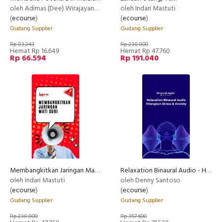
oleh Adimas (Dee) Wirajayanagara (Lesmana)
oleh Indari Mastuti
(
ecourse
)
(
ecourse
)
Gudang Supplier
Gudang Supplier
Rp 83.243
Rp 238.800
Hemat Rp 16.649
Hemat Rp 47.760
Rp 66.594
Rp 191.040
Membangkitkan Jaringan Mati Suri
Relaxation Binaural Audio - Hilangkan Stress & Anxiety
oleh Indari Mastuti
oleh Denny Santoso
(
ecourse
)
(
ecourse
)
Gudang Supplier
Gudang Supplier
Rp 238.800
Rp 357.600