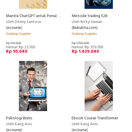
Mantra ChatGPT untuk Penulisan Buku
Metode trading 528
RECOMMENDED
oleh Denny Santoso
oleh Ricky irawan
(
ecourse
)
(
Bukukita.com
)
Gudang Supplier
Gudang Supplier
Rp 118.800
Rp 1.798.800
Hemat Rp 23.760
Hemat Rp 359.760
Rp 95.040
Rp 1.439.040
Psikologi Bisnis
Ebook Course Transformer
oleh Kang Aviv
oleh Kang Aviv
(
ecourse
)
(
ecourse
)