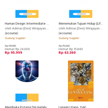
Human Design: Intermediate Class
Menemukan Tujuan Hidup (Life Purpose)
oleh Adimas (Dee) Wirajayanagara (Lesmana)
oleh Adimas (Dee) Wirajayanagara (Lesmana)
(
ecourse
)
(
ecourse
)
Gudang Supplier
Gudang Supplier
Rp 119.999
Rp 79.200
Hemat Rp 24.000
Hemat Rp 15.840
Rp 95.999
Rp 63.360
Membuka Potensi Diri melalui Kelenjar Pineal
Lunasin Utang, Yuk!