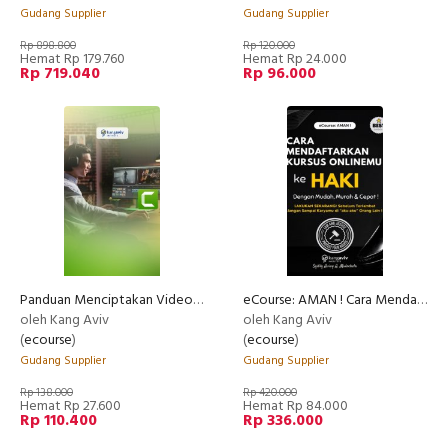
Gudang Supplier
Gudang Supplier
Rp 898.800
Rp 120.000
Hemat Rp 179.760
Hemat Rp 24.000
Rp 719.040
Rp 96.000
Panduan Menciptakan Video Kursus Online Professional
eCourse: AMAN ! Cara Mendaftarkan Kursus Onlinemu ke HAKI Dengan Mudah, Murah dan Cepat !
oleh Kang Aviv
oleh Kang Aviv
(
ecourse
)
(
ecourse
)
Gudang Supplier
Gudang Supplier
Rp 138.000
Rp 420.000
Hemat Rp 27.600
Hemat Rp 84.000
Rp 110.400
Rp 336.000