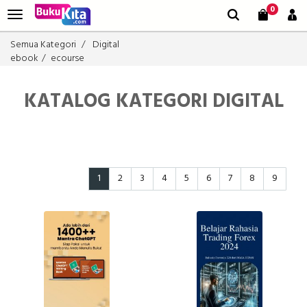
0
Semua Kategori
Digital
ebook
ecourse
KATALOG KATEGORI DIGITAL
1
2
3
4
5
6
7
8
9