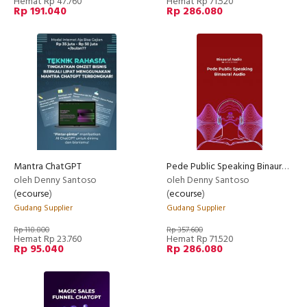
Hemat Rp 47.760
Hemat Rp 71.520
Rp 191.040
Rp 286.080
Mantra ChatGPT
Pede Public Speaking Binaural Audio
oleh Denny Santoso
oleh Denny Santoso
(
ecourse
)
(
ecourse
)
Gudang Supplier
Gudang Supplier
Rp 118.800
Rp 357.600
Hemat Rp 23.760
Hemat Rp 71.520
Rp 95.040
Rp 286.080