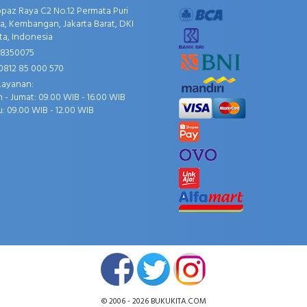
opaz Raya C2 No.12 Permata Puri
, Kembangan, Jakarta Barat, DKI
ta, Indonesia
58350075
0812 85 000 570
Layanan:
 - Jumat: 09.00 WIB - 16.00 WIB
: 09.00 WIB - 12.00 WIB
© 2006 - 2026
BUKUKITA.COM