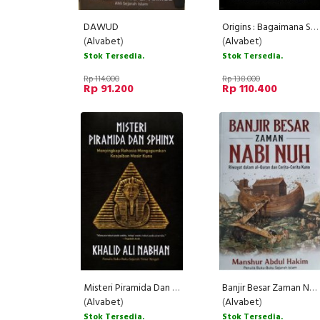
DAWUD
Origins : Bagaimana Sejarah Bumi Membentuk Sejarah Umat Manusia
(
Alvabet
)
(
Alvabet
)
Stok Tersedia.
Stok Tersedia.
Rp 114.000
Rp 138.000
Rp 91.200
Rp 110.400
Misteri Piramida Dan Sphinx
Banjir Besar Zaman Nabi Nuh ( Riwayat dalam Alquran dan cerita-cerita kuno )
(
Alvabet
)
(
Alvabet
)
Stok Tersedia.
Stok Tersedia.