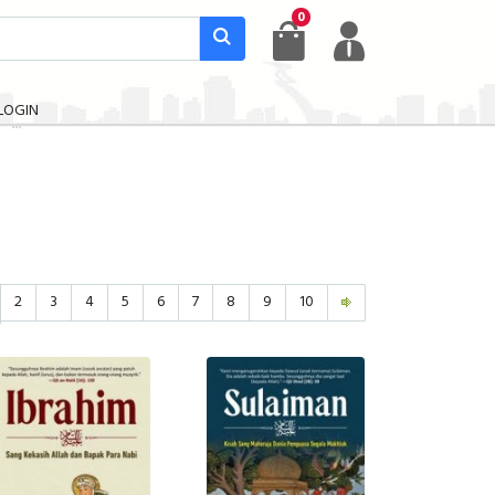
0
LOGIN
2
3
4
5
6
7
8
9
10