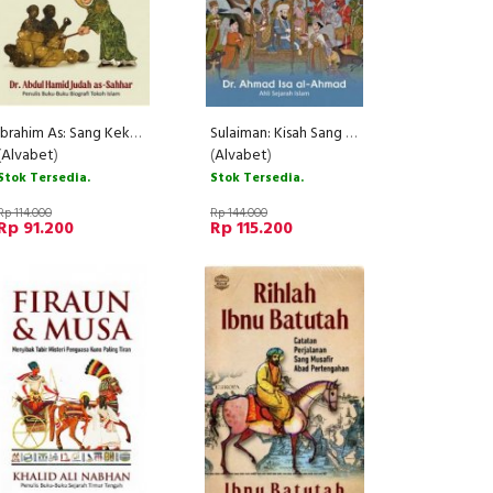
Ibrahim As: Sang Kekasih Allah dan Bapak Para Nabi
Sulaiman: Kisah Sang Maharaja Dunia Penguasa Segala Makhluk
(
Alvabet
)
(
Alvabet
)
Stok Tersedia.
Stok Tersedia.
Rp 114.000
Rp 144.000
Rp 91.200
Rp 115.200