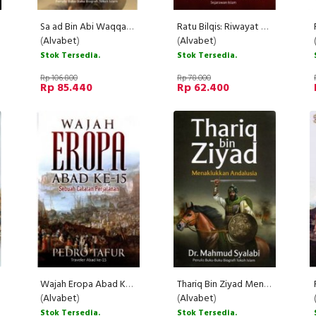
Sa ad Bin Abi Waqqash: Kisah Menakjubkan Sang Penakluk Persia
Ratu Bilqis: Riwayat Sang Ratu Agung Kerajaan Saba' Dalam Al-Quran
(
Alvabet
)
(
Alvabet
)
Stok Tersedia.
Stok Tersedia.
Rp 106.800
Rp 78.000
Rp 85.440
Rp 62.400
Wajah Eropa Abad Ke-15: Sebuah Catatan Perjalanan
Thariq Bin Ziyad Menaklukkan Andalusia
(
Alvabet
)
(
Alvabet
)
Stok Tersedia.
Stok Tersedia.