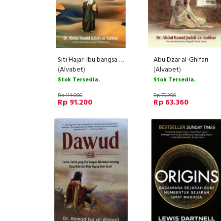
Siti Hajar: Ibu bangsa Arab
Abu Dzar al-Ghifari
(
Alvabet
)
(
Alvabet
)
Stok Tersedia.
Stok Tersedia.
Rp 114.000
Rp 79.200
Rp 91.200
Rp 63.360