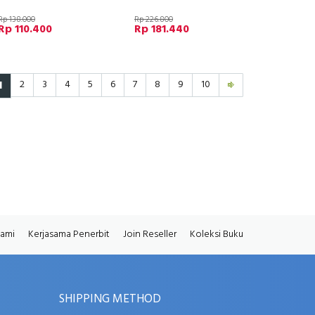
Rp 138.000
Rp 226.800
Rp 110.400
Rp 181.440
1
2
3
4
5
6
7
8
9
10
Kami
Kerjasama Penerbit
Join Reseller
Koleksi Buku
SHIPPING METHOD