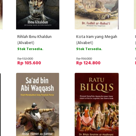
Rihlah Ibnu Khaldun
Kota Iram yang Megah
(
Alvabet
)
(
Alvabet
)
Stok Tersedia.
Stok Tersedia.
Rp 132.000
Rp 156.000
Rp 105.600
Rp 124.800