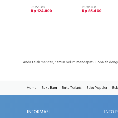
Rp 156.000
Rp 106.800
Rp 124.800
Rp 85.440
Anda telah mencari, namun belum mendapat? Cobalah dengan
Home
Buku Baru
Buku Terlaris
Buku Populer
Buk
INFORMASI
INFO 