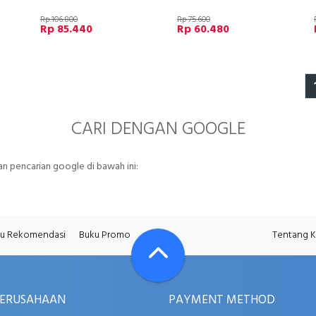
Rp 106.800
Rp 75.600
Rp 85.440
Rp 60.480
CARI DENGAN GOOGLE
 pencarian google di bawah ini:
u Rekomendasi
Buku Promo
Tentang 
PERUSAHAAN
PAYMENT METHOD