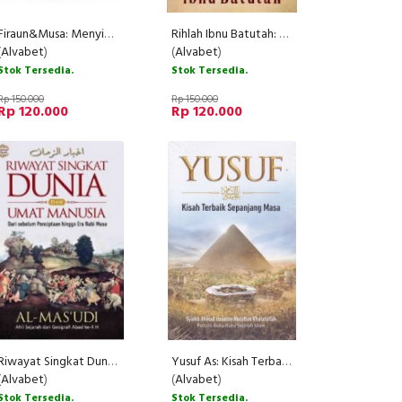
Firaun&Musa: Menyibak Tabir Misteri Penguasa Kuno Paling Tiran
Rihlah Ibnu Batutah: Catatan Perjalanan Sang Musafir Abad Pertengahan
(
Alvabet
)
(
Alvabet
)
Stok Tersedia.
Stok Tersedia.
Rp 150.000
Rp 150.000
Rp 120.000
Rp 120.000
Riwayat Singkat Dunia dan Umat Manusia: Dari Sebelum Penciptaan Hingga Era Nabi
Yusuf As: Kisah Terbaik Sepanjang Masa
(
Alvabet
)
(
Alvabet
)
Stok Tersedia.
Stok Tersedia.