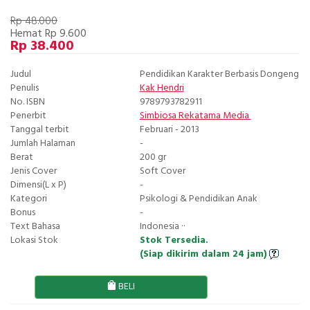
Rp 48.000
Hemat Rp 9.600
Rp 38.400
Judul
Pendidikan Karakter Berbasis Dongeng
Penulis
Kak Hendri
No. ISBN
9789793782911
Penerbit
Simbiosa Rekatama Media
Tanggal terbit
Februari - 2013
Jumlah Halaman
-
Berat
200 gr
Jenis Cover
Soft Cover
Dimensi(L x P)
-
Kategori
Psikologi & Pendidikan Anak
Bonus
-
Text Bahasa
Indonesia ··
Lokasi Stok
Stok Tersedia.
(Siap dikirim dalam 24 jam)
BELI