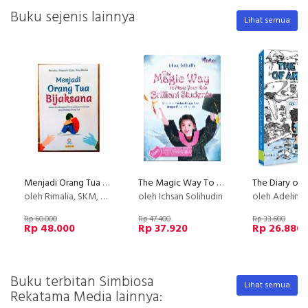
Buku sejenis lainnya
Lihat semua
Menjadi Orang Tua Bijaksana
The Magic Way To Make Your Kids Brilliant Students Bk
oleh Rimalia, SKM, M.M., Riawani Elyta, S.Sos, Risa Mutia, S.T.
oleh Ichsan Solihudin
oleh Adeline
Rp 60.000
Rp 47.400
Rp 33.600
Rp 48.000
Rp 37.920
Rp 26.880
Buku terbitan Simbiosa
Lihat semua
Rekatama Media lainnya: