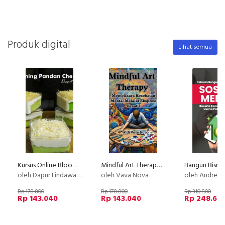
Produk digital
Lihat semua
Kursus Online Blooming Pandan Cheezy Deesert Box Dapur Lindawaty PU
Mindful Art Therapy,Memelihara Kesehatan Mental Melalui Ekspresi Kreatif
oleh Dapur Lindawaty
oleh Vava Nova
oleh Andreas
Rp 178.800
Rp 178.800
Rp 310.800
Rp 143.040
Rp 143.040
Rp 248.64