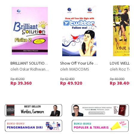
BRILLIANT SOLUTION: FISIKA 2 UNTUK SMA/MA
Show Off Your Life Style With Twitter Follow Me
oleh Oskar Ridhwan Khusaini
oleh MADCOMS
oleh Roz To
Rp 49.200
Rp 62.400
Rp 48.000
Rp 39.360
Rp 49.920
Rp 38.400