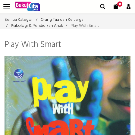
0
Semua Kategori
Orang Tua dan Keluarga
Psikologi & Pendidikan Anak
Play With Smart
Play With Smart