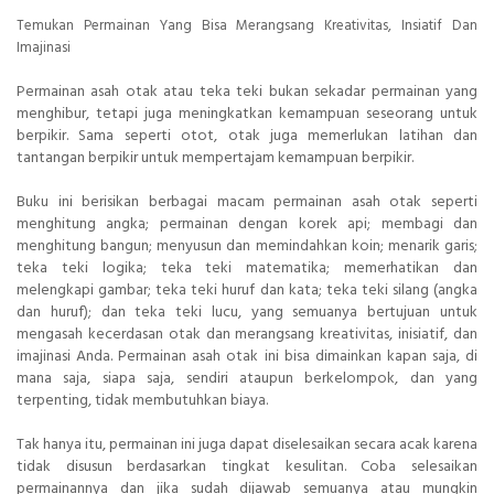
Temukan Permainan Yang Bisa Merangsang Kreativitas, Insiatif Dan
Imajinasi
Permainan asah otak atau teka teki bukan sekadar permainan yang
menghibur, tetapi juga meningkatkan kemampuan seseorang untuk
berpikir. Sama seperti otot, otak juga memerlukan latihan dan
tantangan berpikir untuk mempertajam kemampuan berpikir.
Buku ini berisikan berbagai macam permainan asah otak seperti
menghitung angka; permainan dengan korek api; membagi dan
menghitung bangun; menyusun dan memindahkan koin; menarik garis;
teka teki logika; teka teki matematika; memerhatikan dan
melengkapi gambar; teka teki huruf dan kata; teka teki silang (angka
dan huruf); dan teka teki lucu, yang semuanya bertujuan untuk
mengasah kecerdasan otak dan merangsang kreativitas, inisiatif, dan
imajinasi Anda. Permainan asah otak ini bisa dimainkan kapan saja, di
mana saja, siapa saja, sendiri ataupun berkelompok, dan yang
terpenting, tidak membutuhkan biaya.
Tak hanya itu, permainan ini juga dapat diselesaikan secara acak karena
tidak disusun berdasarkan tingkat kesulitan. Coba selesaikan
permainannya dan jika sudah dijawab semuanya atau mungkin