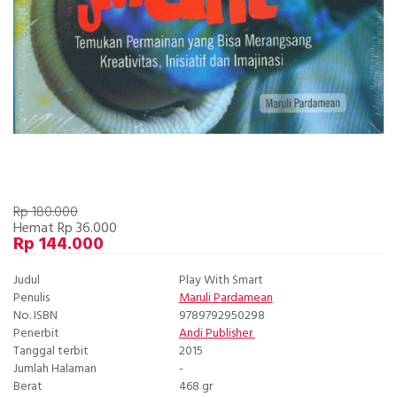
Rp 180.000
Hemat Rp 36.000
Rp 144.000
Judul
Play With Smart
Penulis
Maruli Pardamean
No. ISBN
9789792950298
Penerbit
Andi Publisher
Tanggal terbit
2015
Jumlah Halaman
-
Berat
468 gr