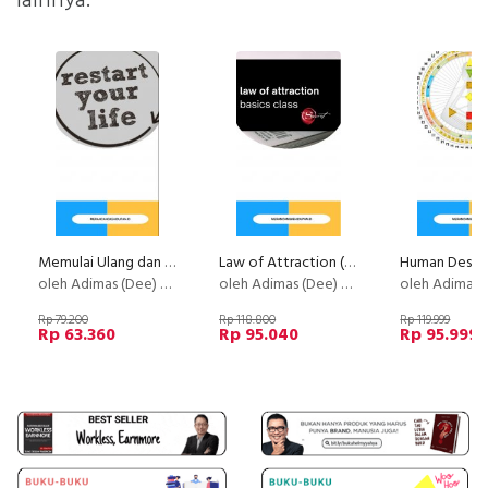
lainnya:
Memulai Ulang dan Merancang Kembali Hidup Anda.
Law of Attraction (LOA) - Basic
oleh Adimas (Dee) Wirajayanagara (Lesmana)
oleh Adimas (Dee) Wirajayanagara (Lesmana)
oleh Adimas (Dee) Wirajayanaga
Rp 79.200
Rp 118.800
Rp 119.999
Rp 63.360
Rp 95.040
Rp 95.999