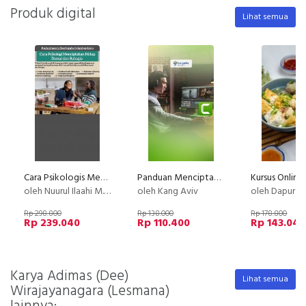
Produk digital
Lihat semua
Cara Psikologis Menciptakan Hidup Damai dan Bahagia
Panduan Menciptakan Video Kursus Online Professional
oleh Nuurul Ilaahi M.Psi, Psikolog
oleh Kang Aviv
oleh Dapur Li
Rp 298.800
Rp 138.000
Rp 178.800
Rp 239.040
Rp 110.400
Rp 143.040
Karya Adimas (Dee)
Lihat semua
Wirajayanagara (Lesmana)