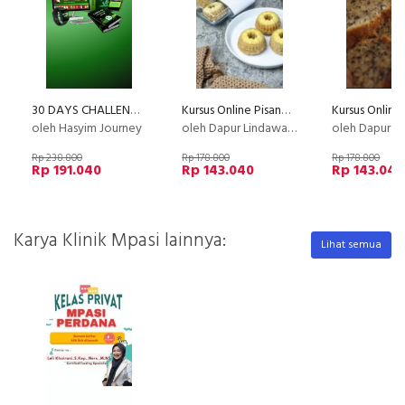
30 DAYS CHALLENGE WA PRO - DAPATKAN RIBUAN PROSPEK DAN CUSTOMER LOYAL DALAM SEBULAN
Kursus Online Pisang Buncit Dapur Lindawaty PU
oleh Hasyim Journey
oleh Dapur Lindawaty
oleh Dapur Li
Rp 238.800
Rp 178.800
Rp 178.800
Rp 191.040
Rp 143.040
Rp 143.040
Karya Klinik Mpasi lainnya:
Lihat semua