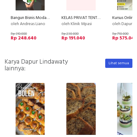
Bangun Bisnis Modal Sosial Media
KELAS PRIVAT TENTANG MAKAN (by Klinik MPASI )
oleh Andreas Liano
oleh Klinik Mpasi
oleh Dapur Li
Rp 310.800
Rp 238.800
Rp 718.800
Rp 248.640
Rp 191.040
Rp 575.04
Karya Dapur Lindawaty
Lihat semua
lainnya: