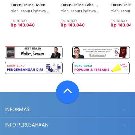
Kursus Online Bolen Premium Dapur Lindawaty PU
Kursus Online Cake Pisang Gebus Dapur Lindawaty
oleh Dapur Lindawaty
oleh Dapur Lindawaty
oleh Dapur Li
Rp 178.800
Rp 178.800
Rp 178.800
Rp 143.040
Rp 143.040
Rp 143.040
INFORMASI
INFO PERUSAHAAN