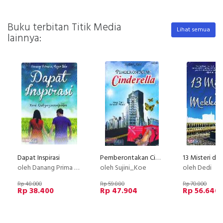
Buku terbitan Titik Media
Lihat semua
lainnya:
Dapat Inspirasi
Pemberontakan Cinderella : Awal Dari Sebuah Mimpi
oleh Danang Prima & Reysa Eka
oleh Sujini_Koe
oleh Dedi
Rp 48.000
Rp 59.880
Rp 70.800
Rp 38.400
Rp 47.904
Rp 56.640