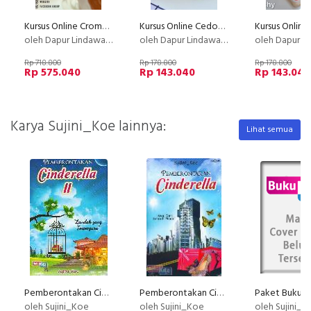
Kursus Online Cromboloni PU
Kursus Online Cedok Jelly Dapur Lindawaty PU
oleh Dapur Lindawaty
oleh Dapur Lindawaty
oleh Dapur Li
Rp 718.800
Rp 178.800
Rp 178.800
Rp 575.040
Rp 143.040
Rp 143.040
Karya Sujini_Koe lainnya:
Lihat semua
Pemberontakan Cinderella 2
Pemberontakan Cinderella : Awal Dari Sebuah Mimpi
oleh Sujini_Koe
oleh Sujini_Koe
oleh Sujini_K