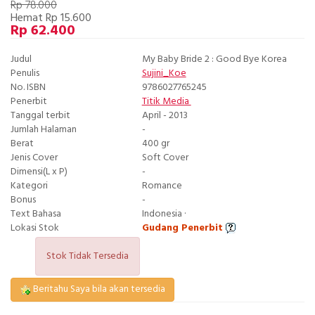
Rp 78.000
Hemat Rp 15.600
Rp 62.400
Judul
My Baby Bride 2 : Good Bye Korea
Penulis
Sujini_Koe
No. ISBN
9786027765245
Penerbit
Titik Media
Tanggal terbit
April - 2013
Jumlah Halaman
-
Berat
400 gr
Jenis Cover
Soft Cover
Dimensi(L x P)
-
Kategori
Romance
Bonus
-
Text Bahasa
Indonesia ·
Lokasi Stok
Gudang Penerbit
Stok Tidak Tersedia
Beritahu Saya bila akan tersedia