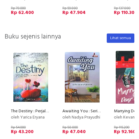
Rp 78.000
Rp 59.880
Rp 137.880
Rp 62.400
Rp 47.904
Rp 110.304
Buku sejenis lainnya
Lihat semua
The Destiny : Perjalanan Hati Merajut Cinta dan Kesetiaan
Awaiting You : Seribu Rasa Sebuah Penantian
oleh Yarica Eryana
oleh Nadya Prayudhi
oleh Kevan H
Rp 54.000
Rp 58.800
Rp 115.200
Rp 43.200
Rp 47.040
Rp 92.160