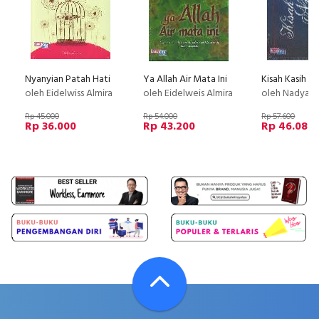
Nyanyian Patah Hati
Ya Allah Air Mata Ini
oleh Eidelwiss Almira
oleh Eidelweis Almira
oleh Nadya M
Rp 45.000
Rp 54.000
Rp 57.600
Rp 36.000
Rp 43.200
Rp 46.080