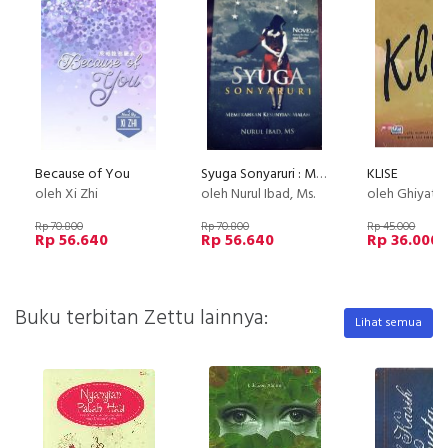
Because of You
Syuga Sonyaruri : Memerahkan Kesunyian Malam
KLISE
oleh Xi Zhi
oleh Nurul Ibad, Ms.
oleh Ghiyat 
Rp 70.800
Rp 70.800
Rp 45.000
Rp 56.640
Rp 56.640
Rp 36.000
Buku terbitan Zettu lainnya:
Lihat semua