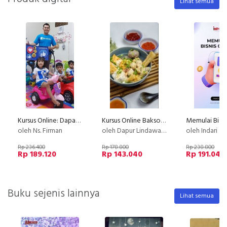
Lihat semua
Kursus Online: Dapat Cuan Dollar & Penghasilan dari Facebook [Ecourse Facebook Mastery]
Kursus Online Bakso Malang Dapur Lindawaty PU
Memulai Bisni
oleh Ns. Firman
oleh Dapur Lindawaty
oleh Indari M
Rp 236.400
Rp 178.800
Rp 238.800
Rp 189.120
Rp 143.040
Rp 191.040
Buku sejenis lainnya
Lihat semua