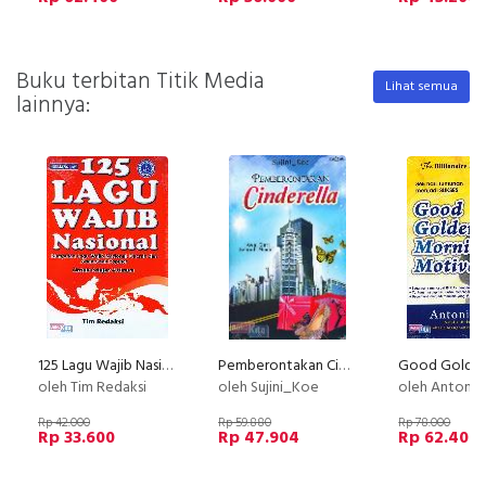
Buku terbitan Titik Media
Lihat semua
lainnya:
125 Lagu Wajib Nasional
Pemberontakan Cinderella : Awal Dari Sebuah Mimpi
oleh Tim Redaksi
oleh Sujini_Koe
oleh Antonius
Rp 42.000
Rp 59.880
Rp 78.000
Rp 33.600
Rp 47.904
Rp 62.400