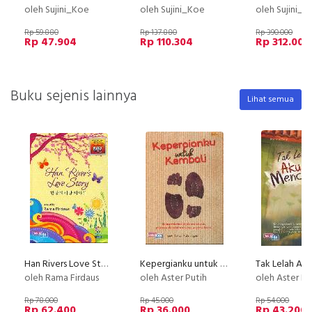
oleh Sujini_Koe
oleh Sujini_Koe
oleh Sujini_K
Rp 59.880
Rp 137.880
Rp 390.000
Rp 47.904
Rp 110.304
Rp 312.000
Buku sejenis lainnya
Lihat semua
Han Rivers Love Story
Kepergianku untuk Kembali
oleh Rama Firdaus
oleh Aster Putih
oleh Aster Pu
Rp 78.000
Rp 45.000
Rp 54.000
Rp 62.400
Rp 36.000
Rp 43.200