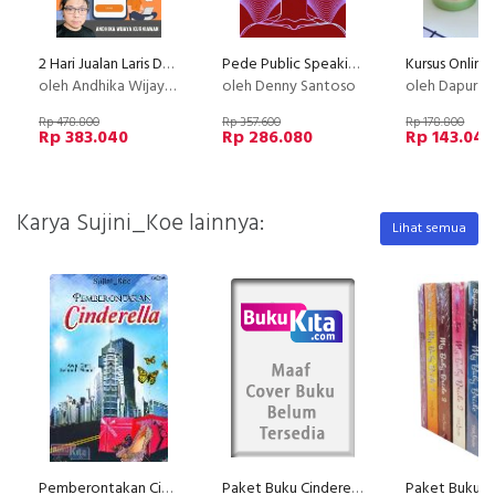
2 Hari Jualan Laris Dengan Tribelio Page
Pede Public Speaking Binaural Audio
oleh Andhika Wijaya Kurniawan
oleh Denny Santoso
oleh Dapur Li
Rp 478.800
Rp 357.600
Rp 178.800
Rp 383.040
Rp 286.080
Rp 143.040
Karya Sujini_Koe lainnya:
Lihat semua
Pemberontakan Cinderella : Awal Dari Sebuah Mimpi
Paket Buku Cinderella