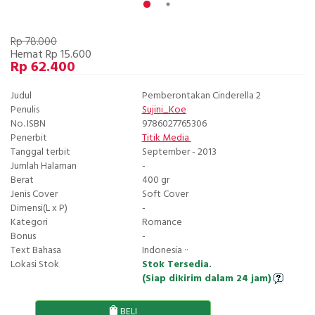
Rp 78.000
Hemat Rp 15.600
Rp 62.400
Judul
Pemberontakan Cinderella 2
Penulis
Sujini_Koe
No. ISBN
9786027765306
Penerbit
Titik Media
Tanggal terbit
September - 2013
Jumlah Halaman
-
Berat
400 gr
Jenis Cover
Soft Cover
Dimensi(L x P)
-
Kategori
Romance
Bonus
-
Text Bahasa
Indonesia ··
Lokasi Stok
Stok Tersedia.
(Siap dikirim dalam 24 jam)
BELI