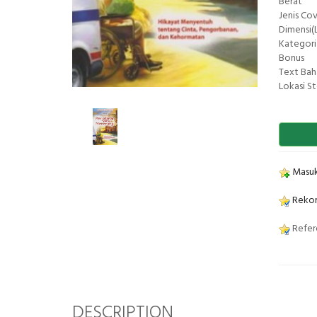
Berat
Jenis Co
Dimensi(L
Kategori
Bonus
Text Bah
Lokasi S
Masuk
Rekom
Refere
DESCRIPTION