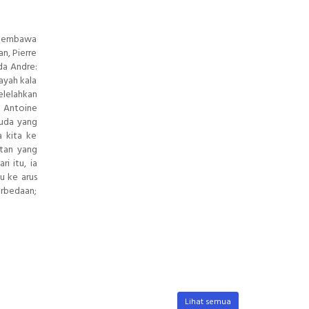
, membawa
n, Pierre
da Andre:
ayah kala
elelahkan
, Antoine
muda yang
 kita ke
utan yang
i itu, ia
u ke arus
erbedaan;
Lihat semua