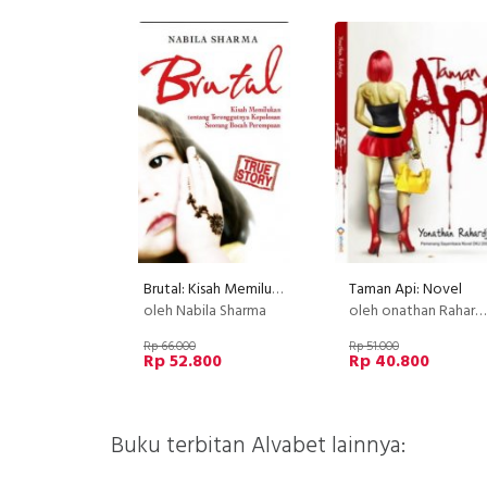
Brutal: Kisah Memilukan tentang Terenggutnya Kepolosan seorang Bocah Perempuan
Taman Api: Novel
oleh Nabila Sharma
oleh onathan Rahardjo
Rp 66.000
Rp 51.000
Rp 52.800
Rp 40.800
Buku terbitan Alvabet lainnya: