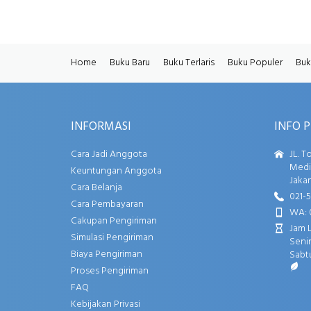
Home
Buku Baru
Buku Terlaris
Buku Populer
Buk
INFORMASI
INFO 
Cara Jadi Anggota
JL. T
Media
Keuntungan Anggota
Jakar
Cara Belanja
021-
Cara Pembayaran
WA: 
Cakupan Pengiriman
Jam 
Simulasi Pengiriman
Senin
Biaya Pengiriman
Sabtu
Proses Pengiriman
FAQ
Kebijakan Privasi