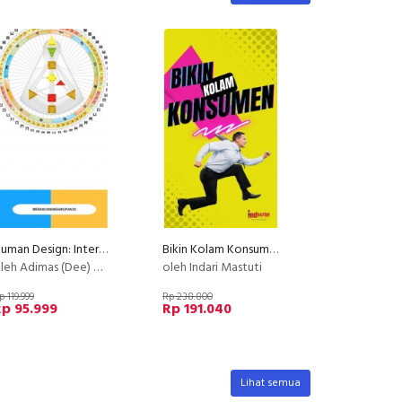
Human Design: Intermediate Class
Bikin Kolam Konsumen
h Adimas (Dee) Wirajayanagara (Lesmana)
oleh Indari Mastuti
p 119.999
Rp 238.800
p 95.999
Rp 191.040
Lihat semua