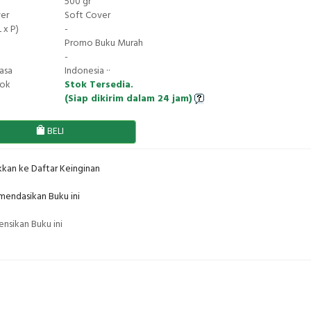
500 gr
ver
Soft Cover
 x P)
-
Promo Buku Murah
-
asa
Indonesia ··
tok
Stok Tersedia.
(Siap dikirim dalam 24 jam)
BELI
kan ke Daftar Keinginan
endasikan Buku ini
nsikan Buku ini