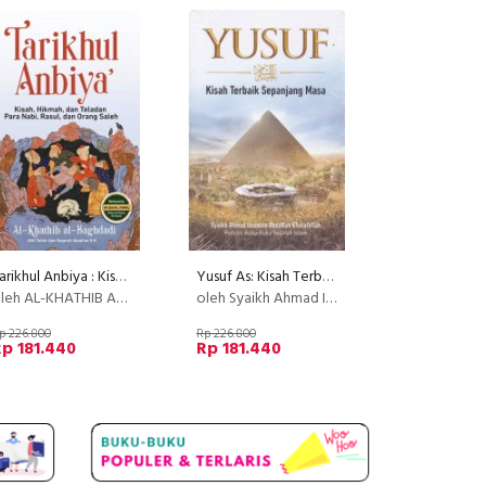
Tarikhul Anbiya : Kisah, Hikmah, Dan Teladan Para Nabi, Rasul
Yusuf As: Kisah Terbaik Sepanjang Masa
leh AL-KHATHIB AL-BAGHDADI
oleh Syaikh Ahmad Izzuddin Abdullah Khalafullah
p 226.800
Rp 226.800
p 181.440
Rp 181.440