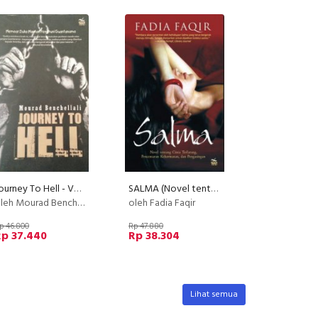
Journey To Hell - Voyage vers l'enfer
SALMA (Novel tentang Cinta Terlarang, Kehormatan, dan Pengasingan)
leh Mourad Benchellali
oleh Fadia Faqir
p 46.800
Rp 47.880
Rp 37.440
Rp 38.304
Lihat semua