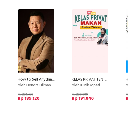
How to Sell Anything, Anytime, Anywhere to Anyone (PLATINUM)
KELAS PRIVAT TENTANG MAKAN (by Klinik MPASI )
oleh Hendra Hilman
oleh Klinik Mpasi
ole
Rp 236.400
Rp 238.800
R
Rp 189.120
Rp 191.040
R