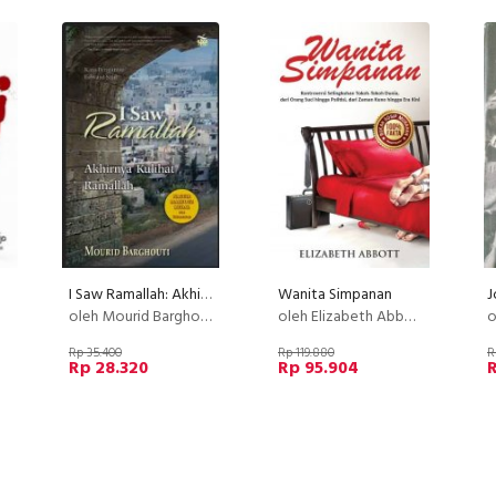
I Saw Ramallah: Akhirnya Kulihat Ramallah
Wanita Simpanan
oleh Mourid Barghouti
oleh Elizabeth Abbott
o
Rp 35.400
Rp 119.880
R
Rp 28.320
Rp 95.904