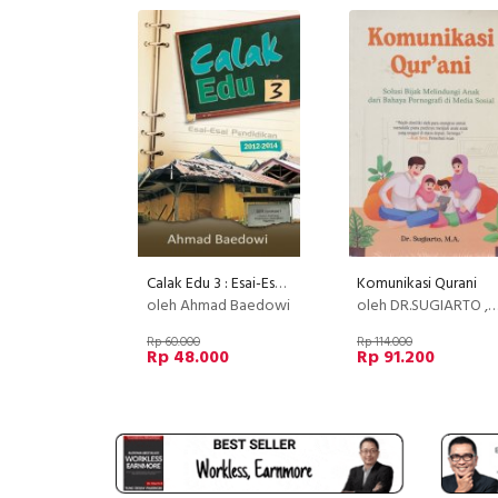
Calak Edu 3 : Esai-Esai Pendidikan 2012-2014
Komunikasi Qurani
oleh Ahmad Baedowi
oleh DR.SUGIARTO , M.A.
Rp 60.000
Rp 114.000
Rp 48.000
Rp 91.200