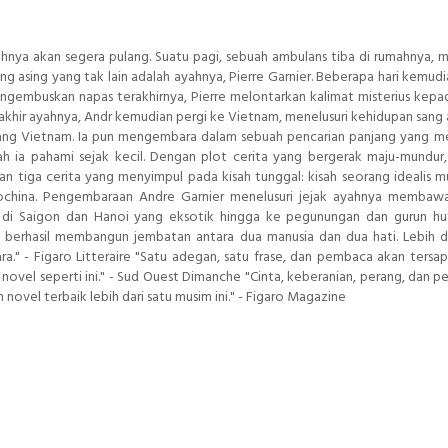
hnya akan segera pulang. Suatu pagi, sebuah ambulans tiba di rumahnya
ng asing yang tak lain adalah ayahnya, Pierre Garnier. Beberapa hari kemudia
ngembuskan napas terakhirnya, Pierre melontarkan kalimat misterius kepa
akhir ayahnya, Andr kemudian pergi ke Vietnam, menelusuri kehidupan sang 
Perang Vietnam. Ia pun mengembara dalam sebuah pencarian panjang yang m
 ia pahami sejak kecil. Dengan plot cerita yang bergerak maju-mundur
iga cerita yang menyimpul pada kisah tunggal: kisah seorang idealis 
china. Pengembaraan Andre Garnier menelusuri jejak ayahnya membawa
an di Saigon dan Hanoi yang eksotik hingga ke pegunungan dan gurun h
berhasil membangun jembatan antara dua manusia dan dua hati. Lebih dar
a." - Figaro Litteraire "Satu adegan, satu frase, dan pembaca akan tersap
novel seperti ini." - Sud Ouest Dimanche "Cinta, keberanian, perang, dan p
vel terbaik lebih dari satu musim ini." - Figaro Magazine