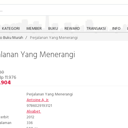
KATEGORI
MEMBER
BUKU
REWARD
TRANSAKSI
INFO
o Buku Murah
Perjalanan Yang Menerangi
alanan Yang Menerangi
80
p 11.976
.904
Perjalanan Yang Menerangi
Antoine A, Jr.
9786029193121
Alvabet
terbit
2012
Halaman
336