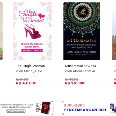
The Single Woman: Jomblo Itu Pilihan, Bukan Derita
Muhammad Saw : Manusia Paling Sempurna, Nabinya Para Nabi
oleh Mandy Hale
oleh Abdul Karim Al-Khathib
o
Rp 54.000
Rp 150.000
R
Rp 43.200
Rp 120.000
R