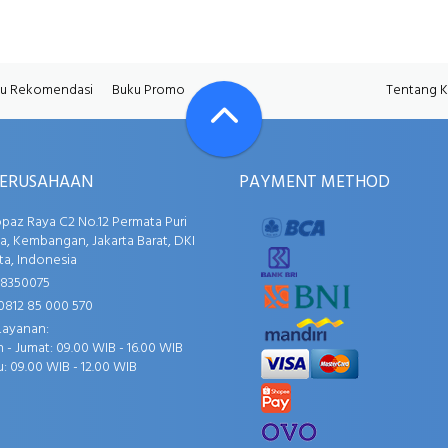
u Rekomendasi
Buku Promo
Tentang 
PERUSAHAAN
PAYMENT METHOD
opaz Raya C2 No.12 Permata Puri
, Kembangan, Jakarta Barat, DKI
ta, Indonesia
58350075
0812 85 000 570
Layanan:
 - Jumat: 09.00 WIB - 16.00 WIB
: 09.00 WIB - 12.00 WIB