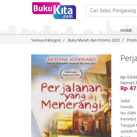
HOME
Semua Kategori
Buku Murah dan Promo 2021
Prom
Perj
Rp 59.8
Hemat R
Rp 47
Judul
Penulis
No. ISBN
Penerbit
Tanggal 
Jumlah 