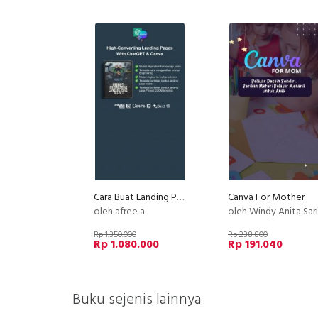
Cara Buat Landing Page High Konversi dengan ChatGPT
Canva For Mother
oleh afree a
oleh Windy Anita Sari
Rp 1.350.000
Rp 238.800
Rp 1.080.000
Rp 191.040
Buku sejenis lainnya