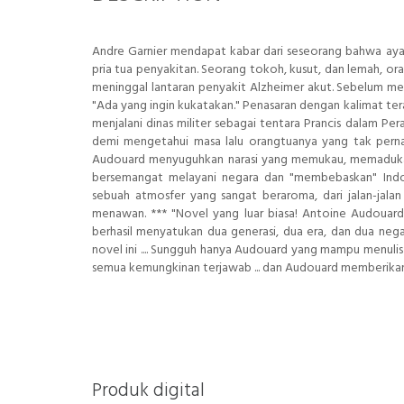
Andre Garnier mendapat kabar dari seseorang bahwa aya
pria tua penyakitan. Seorang tokoh, kusut, dan lemah, ora
meninggal lantaran penyakit Alzheimer akut. Sebelum me
"Ada yang ingin kukatakan." Penasaran dengan kalimat ter
menjalani dinas militer sebagai tentara Prancis dalam 
demi mengetahui masa lalu orangtuanya yang tak pernah
Audouard menyuguhkan narasi yang memukau, memadukan t
bersemangat melayani negara dan "membebaskan" Indo
sebuah atmosfer yang sangat beraroma, dari jalan-jal
menawan. *** "Novel yang luar biasa! Antoine Audouard 
berhasil menyatukan dua generasi, dua era, dan dua negar
novel ini .... Sungguh hanya Audouard yang mampu menulis 
semua kemungkinan terjawab ... dan Audouard memberikan no
Produk digital