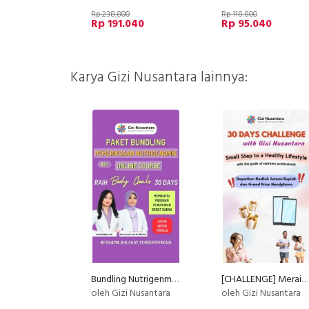
Rp 238.800
Rp 118.800
Rp 191.040
Rp 95.040
Karya Gizi Nusantara lainnya:
Bundling Nutrigenme + Meraih Body Goals dalam 30 hari bersama Ahli Gizi
[CHALLENGE] Meraih Body Goals dalam 30 hari bersama Ahli Gizi
oleh Gizi Nusantara
oleh Gizi Nusantara