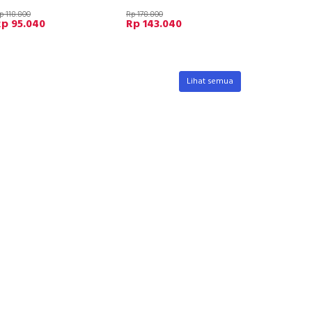
p 118.800
Rp 178.800
Rp 95.040
Rp 143.040
Lihat semua