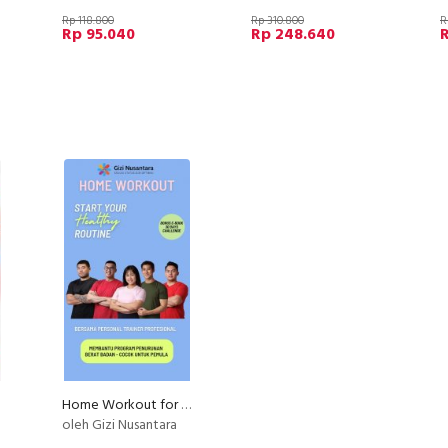
Rp 118.800
Rp 310.800
R
Rp 95.040
Rp 248.640
Home Workout for Weight Loss - Untuk Pemula
oleh Gizi Nusantara