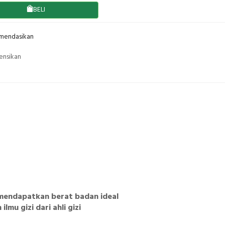
BELI
endasikan
ensikan
 mendapatkan berat badan ideal
mu gizi dari ahli gizi