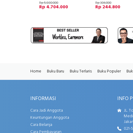
Rp 5.880.000
Rp 306.000
Rp 4.704.000
Rp 244.800
Home
Buku Baru
Buku Terlaris
Buku Populer
Buk
INFORMASI
INFO 
Cara Jadi Anggota
JL. T
Media
Keuntungan Anggota
Jakar
Cara Belanja
021-
Cara Pembayaran