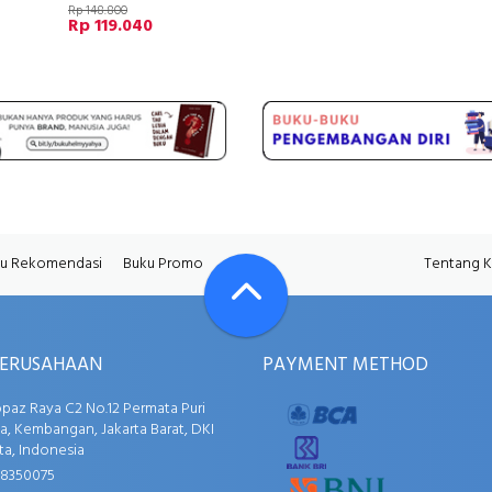
Rp 148.800
Rp 119.040
u Rekomendasi
Buku Promo
Tentang 
PERUSAHAAN
PAYMENT METHOD
opaz Raya C2 No.12 Permata Puri
, Kembangan, Jakarta Barat, DKI
ta, Indonesia
58350075