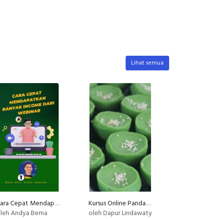
Lihat semua
Cara Cepat Mendapatkan Banyak Income dari Webinar
Kursus Online Pandan Hejo Dapur Lindawaty PU
leh Andya Berna
oleh Dapur Lindawaty