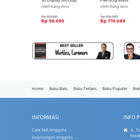
3D Display Mockup
Psikologi Bisnis
oleh Kang Aviv
oleh Kang Aviv
Rp 120.000
Rp 898.800
Rp 96.000
Rp 719.040
Home
Buku Baru
Buku Terlaris
Buku Populer
Buk
INFORMASI
INFO 
Cara Jadi Anggota
JL. T
Media
Keuntungan Anggota