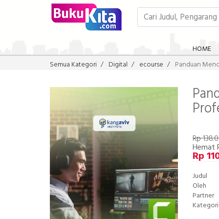
HOME
Semua Kategori
Digital
ecourse
Panduan Menci
Pand
Prof
Rp 138.
Hemat 
Rp 11
Judul
Oleh
Partner
Kategori