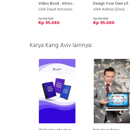
Video Book : Introvert Survival Kit
Design Your Own Life - Merancang Kehid
oleh Daud Antonius
oleh Adimas (Dee) Wirajayanagara (Lesmana)
Rp 118.800
Rp 118.800
Rp 95.040
Rp 95.040
Karya Kang Aviv lainnya: