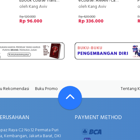
Ebook Course Transformer
eCourse: AMAN ! Cara Mendaftarkan Kursus Onlinemu ke HAKI Dengan Mudah, Murah dan Cepat !
oleh Kang Aviv
oleh Kang Aviv
o
Rp 120.000
Rp 420.000
R
Rp 96.000
Rp 336.000
R
u Rekomendasi
Buku Promo
Tentang 
PERUSAHAAN
PAYMENT METHOD
opaz Raya C2 No.12 Permata Puri
, Kembangan, Jakarta Barat, DKI