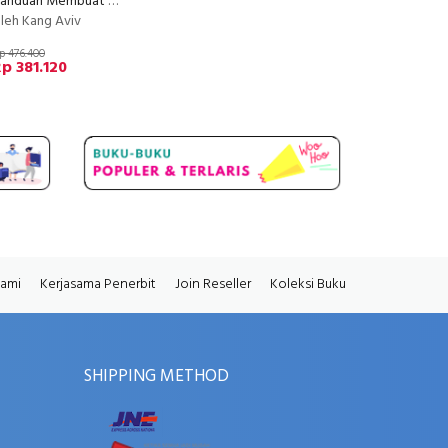
Panduan Membuat Kursus Online Terlengkap di Indonesia
leh Kang Aviv
p 476.400
p 381.120
Kami
Kerjasama Penerbit
Join Reseller
Koleksi Buku
SHIPPING METHOD