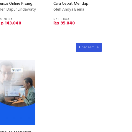
Kursus Online Pisang Buncit Dapur Lindawaty PU
Cara Cepat Mendapatkan Banyak Income dari Webinar
leh Dapur Lindawaty
oleh Andya Berna
p 178.800
Rp 118.800
p 143.040
Rp 95.040
Lihat semua