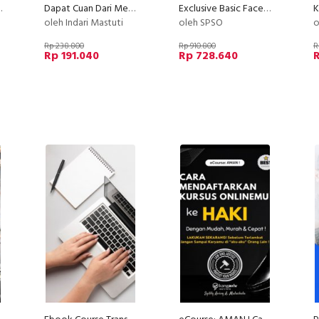
upan Anda Sendiri
Dapat Cuan Dari Menulis Quote
Exclusive Basic Facebook Instagram Ads
oleh Indari Mastuti
oleh SPSO
o
Rp 238.800
Rp 910.800
R
Rp 191.040
Rp 728.640
R