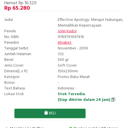
Hemat Rp 16.320
Rp 65.280
Judul
Effective Apology: Merajut Hubungan,
Memulihkan Kepercayaan
Penulis
John Kador
No. ISBN
9789791997416
Penerbit
Alvabet
Tanggal terbit
November - 2009
Jumlah Halaman
332
Berat
500 gr
Jenis Cover
Soft Cover
Dimensi(L x P)
150x230mm
Kategori
Promo Buku Murah
Bonus
-
Text Bahasa
Indonesia ··
Lokasi Stok
Stok Tersedia.
(Siap dikirim dalam 24 jam)
BELI