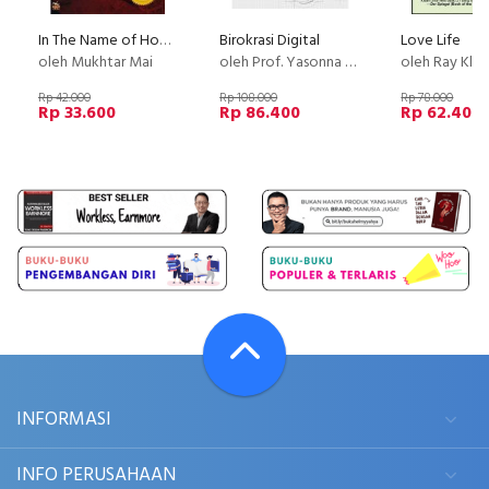
In The Name of Honor (Atas Nama Kehormatan)
Birokrasi Digital
Love Life
oleh Mukhtar Mai
oleh Prof. Yasonna H. Laoly, SH., MSc., Ph.D.
oleh Ray Klu
Rp 42.000
Rp 108.000
Rp 78.000
Rp 33.600
Rp 86.400
Rp 62.400
INFORMASI
INFO PERUSAHAAN