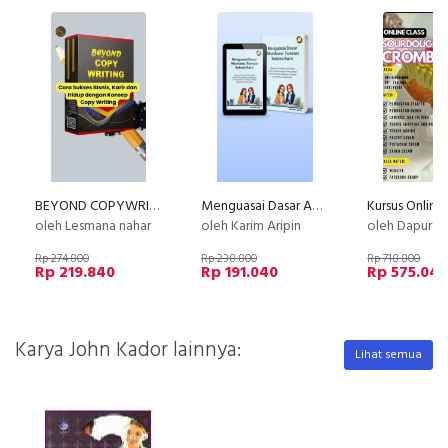
BEYOND COPYWRITING (E-Course)
Menguasai Dasar Akuntansi : Fondasi Sukses Karir
oleh Lesmana nahar
oleh Karim Aripin
oleh Dapur Li
Rp 274.800
Rp 238.800
Rp 718.800
Rp 219.840
Rp 191.040
Rp 575.04
Karya John Kador lainnya:
Lihat semua