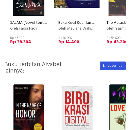
SALMA (Novel tentang Cinta Terlarang, Kehormatan, dan Pengasingan)
Buku Kecil Kearifan Islam (Seri 2)
The Attack
oleh Fadia Faqir
oleh Maulana Wahiduddin
oleh Yasmina
Rp 47.880
Rp 18.000
Rp 54.000
Rp 38.304
Rp 14.400
Rp 43.200
Buku terbitan Alvabet
Lihat semua
lainnya: