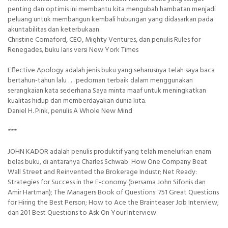
penting dan optimis ini membantu kita mengubah hambatan menjadi
peluang untuk membangun kembali hubungan yang didasarkan pada
akuntabilitas dan keterbukaan.
Christine Comaford, CEO, Mighty Ventures, dan penulis Rules for
Renegades, buku laris versi New York Times
Effective Apology adalah jenis buku yang seharusnya telah saya baca
bertahun-tahun lalu . . . pedoman terbaik dalam menggunakan
serangkaian kata sederhana Saya minta maaf untuk meningkatkan
kualitas hidup dan memberdayakan dunia kita.
Daniel H. Pink, penulis A Whole New Mind
***
JOHN KADOR adalah penulis produktif yang telah menelurkan enam
belas buku, di antaranya Charles Schwab: How One Company Beat
Wall Street and Reinvented the Brokerage Industr; Net Ready:
Strategies for Success in the E-conomy (bersama John Sifonis dan
Amir Hartman); The Managers Book of Questions: 751 Great Questions
for Hiring the Best Person; How to Ace the Brainteaser Job Interview;
dan 201 Best Questions to Ask On Your Interview.