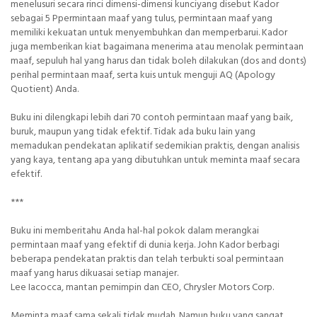
menelusuri secara rinci dimensi-dimensi kunciyang disebut Kador
sebagai 5 Ppermintaan maaf yang tulus, permintaan maaf yang
memiliki kekuatan untuk menyembuhkan dan memperbarui. Kador
juga memberikan kiat bagaimana menerima atau menolak permintaan
maaf, sepuluh hal yang harus dan tidak boleh dilakukan (dos and donts)
perihal permintaan maaf, serta kuis untuk menguji AQ (Apology
Quotient) Anda.
Buku ini dilengkapi lebih dari 70 contoh permintaan maaf yang baik,
buruk, maupun yang tidak efektif. Tidak ada buku lain yang
memadukan pendekatan aplikatif sedemikian praktis, dengan analisis
yang kaya, tentang apa yang dibutuhkan untuk meminta maaf secara
efektif.
***
Buku ini memberitahu Anda hal-hal pokok dalam merangkai
permintaan maaf yang efektif di dunia kerja. John Kador berbagi
beberapa pendekatan praktis dan telah terbukti soal permintaan
maaf yang harus dikuasai setiap manajer.
Lee Iacocca, mantan pemimpin dan CEO, Chrysler Motors Corp.
Meminta maaf sama sekali tidak mudah. Namun buku yang sangat