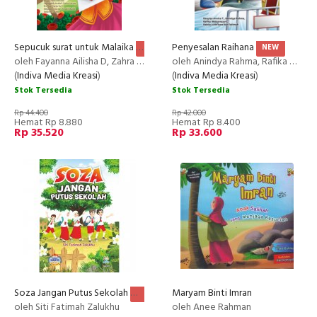
Sepucuk surat untuk Malaika
Penyesalan Raihana
NEW
NEW
oleh Fayanna Ailisha D, Zahra Roidah A.H, dkk
oleh Anindya Rahma, Rafika Widyanasari, Rasyiqa Annisa Thohira, Nabila Luthfiana Nur Fatimah
(
Indiva Media Kreasi
)
(
Indiva Media Kreasi
)
Stok Tersedia
Stok Tersedia
Rp 44.400
Rp 42.000
Hemat Rp 8.880
Hemat Rp 8.400
Rp 35.520
Rp 33.600
Soza Jangan Putus Sekolah
Maryam Binti Imran
NEW
oleh Siti Fatimah Zalukhu
oleh Anee Rahman