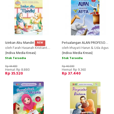
Izinkan Aku Mandiri
Petualangan ALAN PROFESOR APTA
NEW
oleh Farah Hasanah Kristianto, Siti Atika Azzahrah, Nasywa Dellia Puteri, Zata Yumni Adania Tarisa Iskand
oleh Irhayati Harun & Uda Agus
(
Indiva Media Kreasi
)
(
Indiva Media Kreasi
)
Stok Tersedia
Stok Tersedia
Rp 44.400
Rp 46.800
Hemat Rp 8.880
Hemat Rp 9.360
Rp 35.520
Rp 37.440