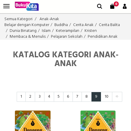
0
Semua Kategori
Anak-Anak
Belajar dengan Komputer
Buddha
Cerita Anak
Cerita Balita
Dunia Binatang
Islam
Keterampilan
Kristen
Membaca & Menulis
Pelajaran Sekolah
Pendidikan Anak
KATALOG KATEGORI ANAK-
ANAK
1
2
3
4
5
6
7
8
9
10