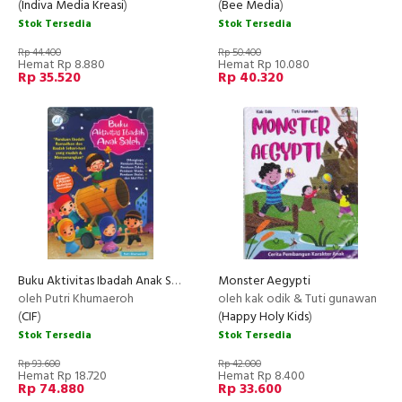
(
Indiva Media Kreasi
)
(
Bee Media
)
Stok Tersedia
Stok Tersedia
Rp 44.400
Rp 50.400
Hemat Rp 8.880
Hemat Rp 10.080
Rp 35.520
Rp 40.320
Buku Aktivitas Ibadah Anak Saleh
Monster Aegypti
oleh Putri Khumaeroh
oleh kak odik & Tuti gunawan
(
CIF
)
(
Happy Holy Kids
)
Stok Tersedia
Stok Tersedia
Rp 93.600
Rp 42.000
Hemat Rp 18.720
Hemat Rp 8.400
Rp 74.880
Rp 33.600