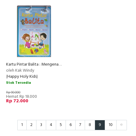
Kartu Pintar Balita : Mengenalkan dan Mengajarkan Buah Hati Anda Berbicara
oleh Kak Windy
(
Happy Holy Kids
)
Stok Tersedia
Rp 90.000
Hemat Rp 18.000
Rp 72.000
1
2
3
4
5
6
7
8
9
10