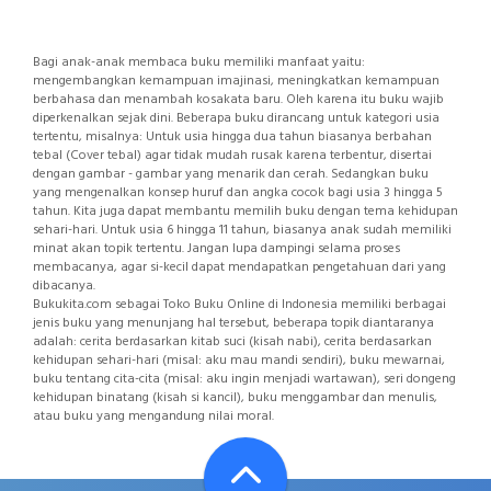
Bagi anak-anak membaca buku memiliki manfaat yaitu:
mengembangkan kemampuan imajinasi, meningkatkan kemampuan
berbahasa dan menambah kosakata baru. Oleh karena itu buku wajib
diperkenalkan sejak dini. Beberapa buku dirancang untuk kategori usia
tertentu, misalnya: Untuk usia hingga dua tahun biasanya berbahan
tebal (Cover tebal) agar tidak mudah rusak karena terbentur, disertai
dengan gambar - gambar yang menarik dan cerah. Sedangkan buku
yang mengenalkan konsep huruf dan angka cocok bagi usia 3 hingga 5
tahun. Kita juga dapat membantu memilih buku dengan tema kehidupan
sehari-hari. Untuk usia 6 hingga 11 tahun, biasanya anak sudah memiliki
minat akan topik tertentu. Jangan lupa dampingi selama proses
membacanya, agar si-kecil dapat mendapatkan pengetahuan dari yang
dibacanya.
Bukukita.com sebagai Toko Buku Online di Indonesia memiliki berbagai
jenis buku yang menunjang hal tersebut, beberapa topik diantaranya
adalah: cerita berdasarkan kitab suci (kisah nabi), cerita berdasarkan
kehidupan sehari-hari (misal: aku mau mandi sendiri), buku mewarnai,
buku tentang cita-cita (misal: aku ingin menjadi wartawan), seri dongeng
kehidupan binatang (kisah si kancil), buku menggambar dan menulis,
atau buku yang mengandung nilai moral.