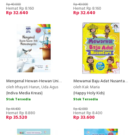
Rp 40.800
Rp 40.800
Hemat Rp 8.160
Hemat Rp 8.160
Rp 32.640
Rp 32.640
Mengenal Hewan-Hewan Unik Mancanegara
Mewarnai Baju Adat Nusantara
NEW
oleh Irhayati Harun, Uda Agus
oleh Kak Maria
(
Indiva Media Kreasi
)
(
Happy Holy Kids
)
Stok Tersedia
Stok Tersedia
Rp 44.400
Rp 42.000
Hemat Rp 8.880
Hemat Rp 8.400
Rp 35.520
Rp 33.600