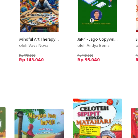
Mindful Art Therapy,Memelihara Kesehatan Mental Melalui Ekspresi Kreatif
JaPri - Jago Copywriting
oleh Vava Nova
oleh Andya Berna
o
Rp 178.800
Rp 118.800
R
Rp 143.040
Rp 95.040
R