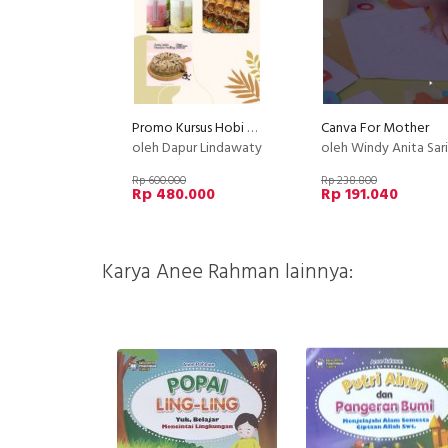
Promo Kursus Hobi Baking Pu
Canva For Mother
oleh Dapur Lindawaty
oleh Windy Anita Sari
Rp 600.000
Rp 238.800
Rp 480.000
Rp 191.040
Karya Anee Rahman lainnya: