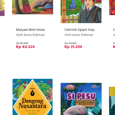
Maryam Binti Imran
Celoteh Sipipit Kepada Matahari
oleh Anee Rahman
oleh Anee Rahman
o
Rp 50.400
Rp 39.000
R
Rp 40.320
Rp 31.200
R