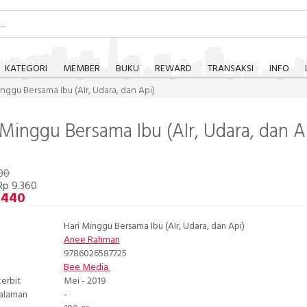
KATEGORI
MEMBER
BUKU
REWARD
TRANSAKSI
INFO
inggu Bersama Ibu (AIr, Udara, dan Api)
 Minggu Bersama Ibu (AIr, Udara, dan A
00
Rp 9.360
.440
Hari Minggu Bersama Ibu (AIr, Udara, dan Api)
Anee Rahman
9786026587725
Bee Media
terbit
Mei - 2019
Halaman
-