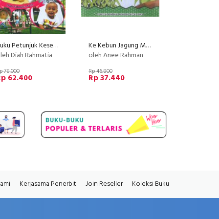
Buku Petunjuk Kesehatan Ibu dan Anak
Ke Kebun Jagung Mengenal Tanaman Ciptaan Allah Swt.
leh Diah Rahmatia
oleh Anee Rahman
p 78.000
Rp 46.800
Rp 62.400
Rp 37.440
Kami
Kerjasama Penerbit
Join Reseller
Koleksi Buku