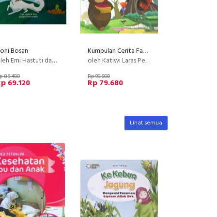
oni Bosan
Kumpulan Cerita Fabel kejujuran & Antikorupsi
eh Erni Hastuti dan Endah Pamulatsih
oleh Katiwi Laras Pertiwi | Nunik Utami
p 86.400
Rp 99.600
p 69.120
Rp 79.680
Lihat semua