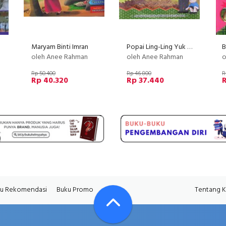
Maryam Binti Imran
Popai Ling-Ling Yuk Belajar Mencintai Lingkungan
oleh Anee Rahman
oleh Anee Rahman
o
Rp 50.400
Rp 46.800
R
Rp 40.320
Rp 37.440
u Rekomendasi
Buku Promo
Tentang 