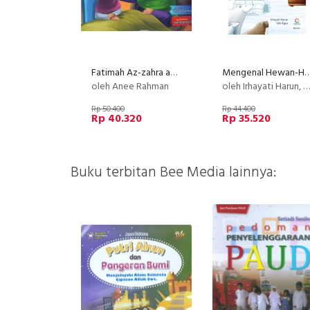
Fatimah Az-zahra anak yang mandiri dan bersahaja
Mengenal Hewan-Hewan Unik Man
oleh Anee Rahman
oleh Irhayati Harun, Uda Agus
Rp 50.400
Rp 44.400
Rp 40.320
Rp 35.520
Buku terbitan Bee Media lainnya: