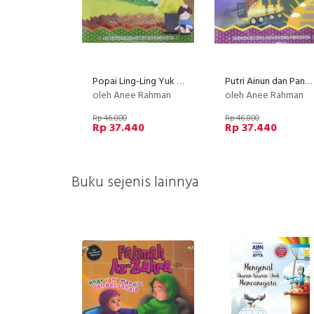
Popai Ling-Ling Yuk Belajar Mencintai Lingkungan
Putri Ainun dan Pangeran Bumi - Menjelajahi Alam Semesta Ciptaan Allah Swt
oleh Anee Rahman
oleh Anee Rahman
Rp 46.800
Rp 46.800
Rp 37.440
Rp 37.440
Buku sejenis lainnya