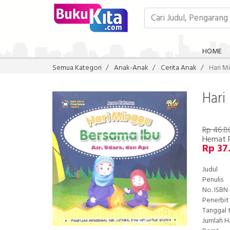
HOME
Semua Kategori
Anak-Anak
Cerita Anak
Hari M
Hari
Rp 46.8
Hemat 
Rp 37
Judul
Penulis
No. ISBN
Penerbit
Tanggal 
Jumlah 