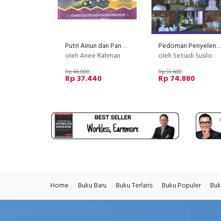
Putri Ainun dan Pangeran Bumi - Menjelajahi Alam Semesta Ciptaan Allah Swt
Pedoman Penyelenggaraan PAUD
oleh Anee Rahman
oleh Setiadi Susilo
Rp 46.800
Rp 93.600
Rp 37.440
Rp 74.880
Home
Buku Baru
Buku Terlaris
Buku Populer
Buk