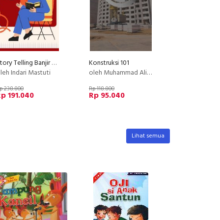
Story Telling Banjir Closing
Konstruksi 101
leh Indari Mastuti
oleh Muhammad Ali Akbar
p 238.800
Rp 118.800
p 191.040
Rp 95.040
Lihat semua