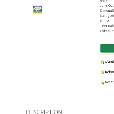
Berat
Jenis Co
Dimensi(L
Kategori
Bonus
Text Bah
Lokasi S
Masuk
Rekom
Refere
DESCRIPTION