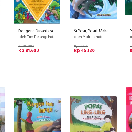
canegara
Dongeng Nusantara - Koleksi 4
Si Pesu, Pesut Mahakam yang Ramah
P
oleh Tim Pelangi Indonesia
oleh Yoli Hemdi
ol
Rp 102.000
Rp 56.400
R
Rp 81.600
Rp 45.120
R