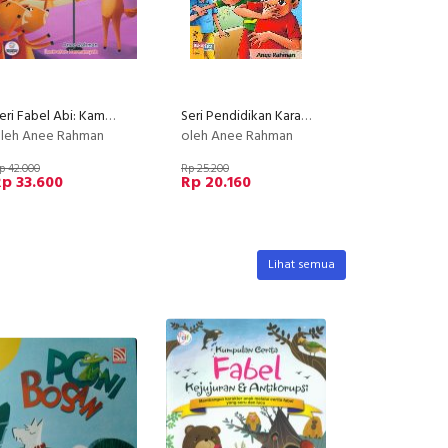
Seri Fabel Abi: Kampung Kancil
Seri Pendidikan Karakter : Oji si Anak Santun
leh Anee Rahman
oleh Anee Rahman
p 42.000
Rp 25.200
p 33.600
Rp 20.160
Lihat semua