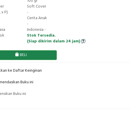
100 gr
ver
Soft Cover
 x P)
-
Cerita Anak
-
asa
Indonesia ··
tok
Stok Tersedia.
(Siap dikirim dalam 24 jam)
BELI
kan ke Daftar Keinginan
endasikan Buku ini
nsikan Buku ini