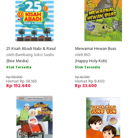
25 Kisah Abadi Nabi & Rasul
Mewarnai Hewan Buas
oleh Bambang Joko Susilo
oleh RIO
(
Bee Media
)
(
Happy Holy Kids
)
Stok Tersedia
Stok Tersedia
Rp 190.800
Rp 42.000
Hemat Rp 38.160
Hemat Rp 8.400
Rp 152.640
Rp 33.600