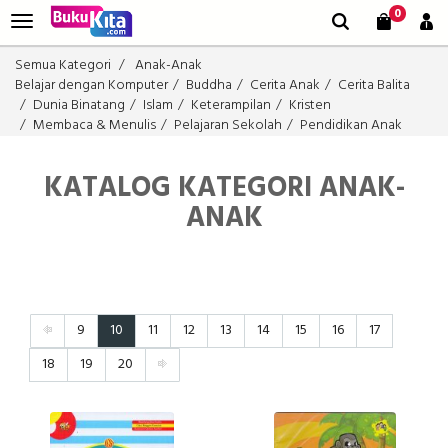
0
Semua Kategori
Anak-Anak
Belajar dengan Komputer
Buddha
Cerita Anak
Cerita Balita
Dunia Binatang
Islam
Keterampilan
Kristen
Membaca & Menulis
Pelajaran Sekolah
Pendidikan Anak
KATALOG KATEGORI ANAK-
ANAK
9
10
11
12
13
14
15
16
17
18
19
20