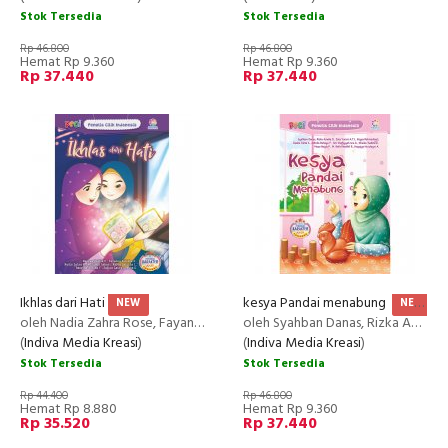
Stok Tersedia
Stok Tersedia
Rp 46.800
Rp 46.800
Hemat Rp 9.360
Hemat Rp 9.360
Rp 37.440
Rp 37.440
Ikhlas dari Hati
kesya Pandai menabung
NEW
NEW
oleh Nadia Zahra Rose, Fayanna Ailisha Davianny, Muhammad Jundy Ashari, Nasywa Dellia Putri, Nayla Sabith
oleh Syahban Danas, Rizka Amelia Dewi, Zata Yumni Adania Tarisa Iskandar, Keysa Rahmadiasti, Zaskia Talit
(
Indiva Media Kreasi
)
(
Indiva Media Kreasi
)
Stok Tersedia
Stok Tersedia
Rp 44.400
Rp 46.800
Hemat Rp 8.880
Hemat Rp 9.360
Rp 35.520
Rp 37.440