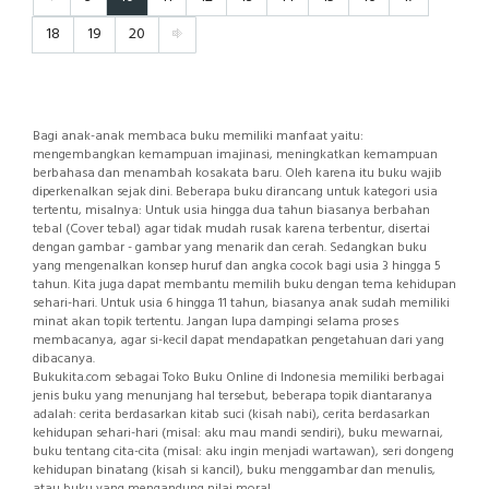
18
19
20
Bagi anak-anak membaca buku memiliki manfaat yaitu:
mengembangkan kemampuan imajinasi, meningkatkan kemampuan
berbahasa dan menambah kosakata baru. Oleh karena itu buku wajib
diperkenalkan sejak dini. Beberapa buku dirancang untuk kategori usia
tertentu, misalnya: Untuk usia hingga dua tahun biasanya berbahan
tebal (Cover tebal) agar tidak mudah rusak karena terbentur, disertai
dengan gambar - gambar yang menarik dan cerah. Sedangkan buku
yang mengenalkan konsep huruf dan angka cocok bagi usia 3 hingga 5
tahun. Kita juga dapat membantu memilih buku dengan tema kehidupan
sehari-hari. Untuk usia 6 hingga 11 tahun, biasanya anak sudah memiliki
minat akan topik tertentu. Jangan lupa dampingi selama proses
membacanya, agar si-kecil dapat mendapatkan pengetahuan dari yang
dibacanya.
Bukukita.com sebagai Toko Buku Online di Indonesia memiliki berbagai
jenis buku yang menunjang hal tersebut, beberapa topik diantaranya
adalah: cerita berdasarkan kitab suci (kisah nabi), cerita berdasarkan
kehidupan sehari-hari (misal: aku mau mandi sendiri), buku mewarnai,
buku tentang cita-cita (misal: aku ingin menjadi wartawan), seri dongeng
kehidupan binatang (kisah si kancil), buku menggambar dan menulis,
atau buku yang mengandung nilai moral.