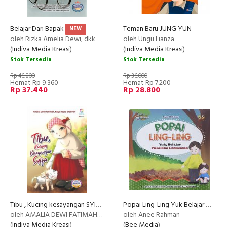
Belajar Dari Bapak
Teman Baru JUNG YUN
NEW
oleh Rizka Amelia Dewi, dkk
oleh Ungu Lianza
(
Indiva Media Kreasi
)
(
Indiva Media Kreasi
)
Stok Tersedia
Stok Tersedia
Rp 46.800
Rp 36.000
Hemat Rp 9.360
Hemat Rp 7.200
Rp 37.440
Rp 28.800
Tibu , Kucing kesayangan SYIFA
Popai Ling-Ling Yuk Belajar Mencintai Lingkungan
oleh AMALIA DEWI FATIMAH Dkk.
oleh Anee Rahman
(
Indiva Media Kreasi
)
(
Bee Media
)