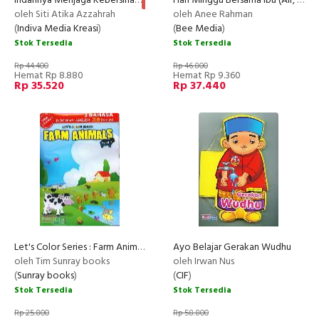
Indahnya Menjaga Kebersihan
Hari Minggu Bersama Ibu (AIr, Udara, dan Api)
NEW
oleh Siti Atika Azzahrah
oleh Anee Rahman
(
Indiva Media Kreasi
)
(
Bee Media
)
Stok Tersedia
Stok Tersedia
Rp 44.400
Rp 46.800
Hemat Rp 8.880
Hemat Rp 9.360
Rp 35.520
Rp 37.440
Let's Color Series : Farm Animals (Age 5-7)
Ayo Belajar Gerakan Wudhu
PROMO
oleh Tim Sunray books
oleh Irwan Nus
(
Sunray books
)
(
CIF
)
Stok Tersedia
Stok Tersedia
Rp 25.800
Rp 58.800