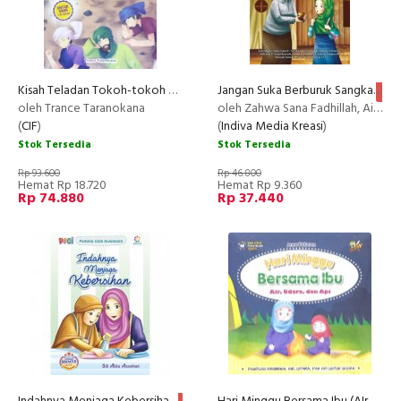
Kisah Teladan Tokoh-tokoh dalam Al-Quran
Jangan Suka Berburuk Sangka
NE
oleh Trance Taranokana
oleh Zahwa Sana Fadhillah, Aida Shazie, Al Fatikhahu Syahadah, Alifa Suci Parameswati, Arina Rasyada, Ghi
(
CIF
)
(
Indiva Media Kreasi
)
Stok Tersedia
Stok Tersedia
Rp 93.600
Rp 46.800
Hemat Rp 18.720
Hemat Rp 9.360
Rp 74.880
Rp 37.440