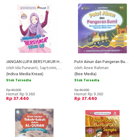
JANGAN LUPA BERSYUKUR HARI INI
Putri Ainun dan Pangeran Bumi - Menjelajahi Alam Semesta Ciptaan Allah Swt
NEW
oleh Ida Purwanti, Saptorini, Dian Sukma K., Alby Syafie, Hamidah Jauhary, Elisa D.S
oleh Anee Rahman
(
Indiva Media Kreasi
)
(
Bee Media
)
Stok Tersedia
Stok Tersedia
Rp 46.800
Rp 46.800
Hemat Rp 9.360
Hemat Rp 9.360
Rp 37.440
Rp 37.440