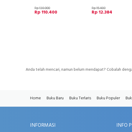
Rp 138.000
Rp 15.480
Rp 110.400
Rp 12.384
Anda telah mencari, namun belum mendapat? Cobalah dengan
Home
Buku Baru
Buku Terlaris
Buku Populer
Buk
INFORMASI
INFO 