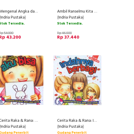
Mengenal Angka dan Berhitung Bersama TORI
Ambil Ranselmu Kita Pergi Ke Bukit Angka
(
Indria Pustaka
)
(
Indria Pustaka
)
Stok Tersedia.
Stok Tersedia.
Rp 54.000
Rp 46.800
Rp 43.200
Rp 37.440
Cerita Raka & Rana: Aku Bisa
Cerita Raka & Rana: Indahnya Berbagi
(
Indria Pustaka
)
(
Indria Pustaka
)
Gudang Penerbit
Gudang Penerbit