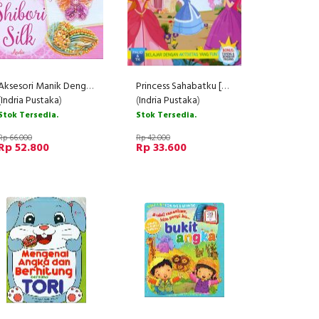
Aksesori Manik Dengan Shibori Silk
Princess Sahabatku [Bonus: Topeng & Bongkar Pasang]
(
Indria Pustaka
)
(
Indria Pustaka
)
Stok Tersedia.
Stok Tersedia.
Rp 66.000
Rp 42.000
Rp 52.800
Rp 33.600