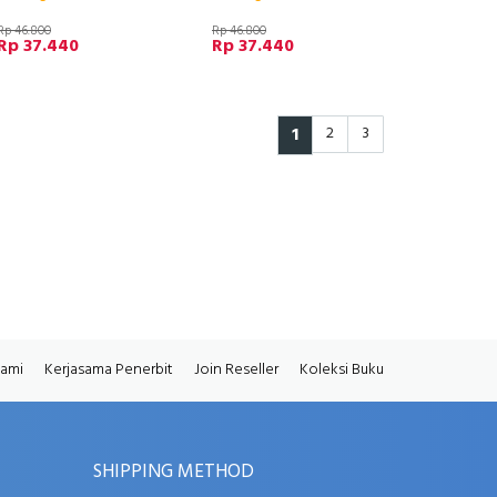
Rp 46.800
Rp 46.800
Rp 37.440
Rp 37.440
1
2
3
Kami
Kerjasama Penerbit
Join Reseller
Koleksi Buku
SHIPPING METHOD