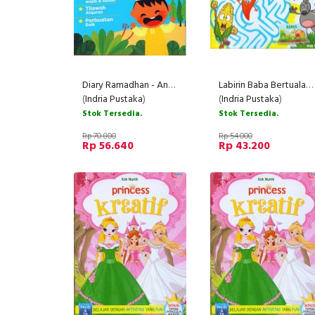
Diary Ramadhan - Anak Muslim
Labirin Baba Bertualang di Kebun Sayur (PAUD & TK)
(
Indria Pustaka
)
(
Indria Pustaka
)
Stok Tersedia.
Stok Tersedia.
Rp 70.800
Rp 54.000
Rp 56.640
Rp 43.200