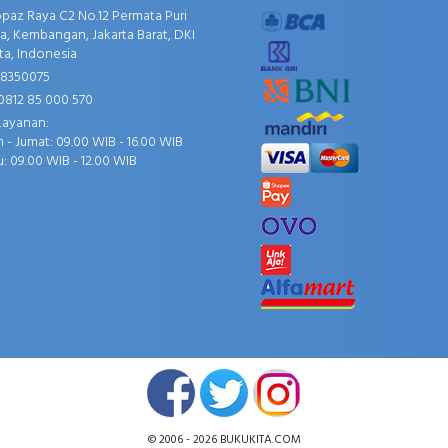
opaz Raya C2 No.12 Permata Puri
, Kembangan, Jakarta Barat, DKI
ta, Indonesia
58350075
0812 85 000 570
Layanan:
 - Jumat: 09.00 WIB - 16.00 WIB
: 09.00 WIB - 12.00 WIB
© 2006 - 2026
BUKUKITA.COM