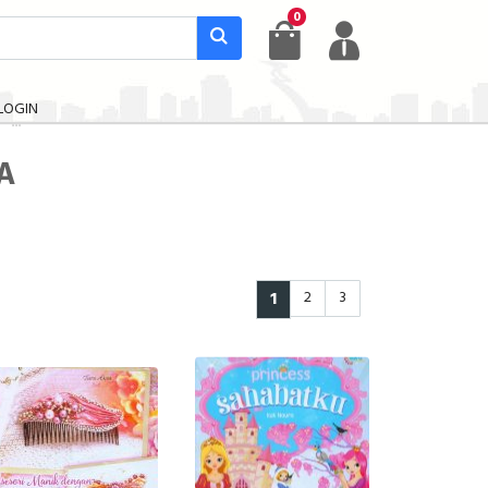
0
LOGIN
A
1
2
3