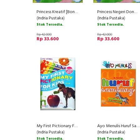
Princess Kreatif [Bonus: Topeng Princess & Mahkota]
Princess Negeri Dongeng [Bonus: Frame Foto & Paper Craft]
(
Indria Pustaka
)
(
Indria Pustaka
)
Stok Tersedia.
Stok Tersedia.
Rp 42.000
Rp 42.000
Rp 33.600
Rp 33.600
My First Pictionary For Kids : Inggris-Indonesia
Ayo Menulis Huruf Sambung & Mewarnai
(
Indria Pustaka
)
(
Indria Pustaka
)
Stok Tersedia.
Stok Tersedia.