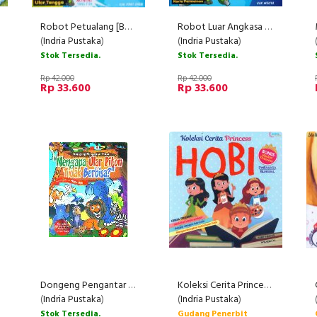
Robot Petualang [Bonus: Ular Tangga]
Robot Luar Angkasa [Bonus Kartu Permainan]
(
Indria Pustaka
)
(
Indria Pustaka
)
Stok Tersedia.
Stok Tersedia.
Rp 42.000
Rp 42.000
Rp 33.600
Rp 33.600
Dongeng Pengantar Tidur : Mengapa Ular Piton Tidak Berbisa?
Koleksi Cerita Princess HOBI - Dwibahasa Bilingual
(
Indria Pustaka
)
(
Indria Pustaka
)
Stok Tersedia.
Gudang Penerbit