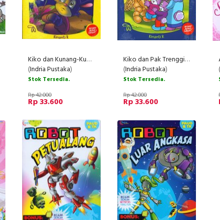
Kiko dan Kunang-Kunang [Cerita Dwibahasa]
Kiko dan Pak Trenggiling
(
Indria Pustaka
)
(
Indria Pustaka
)
Stok Tersedia.
Stok Tersedia.
Rp 42.000
Rp 42.000
Rp 33.600
Rp 33.600