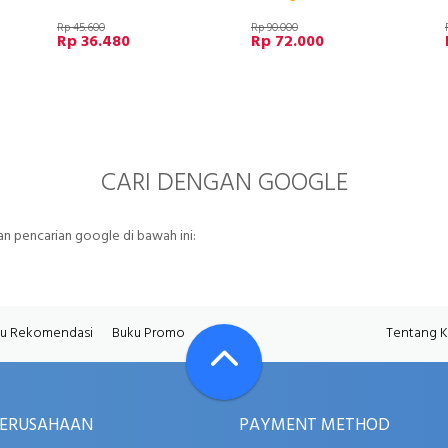
Rp 45.600
Rp 90.000
Rp 36.480
Rp 72.000
CARI DENGAN GOOGLE
 pencarian google di bawah ini:
u Rekomendasi
Buku Promo
Tentang 
PERUSAHAAN
PAYMENT METHOD