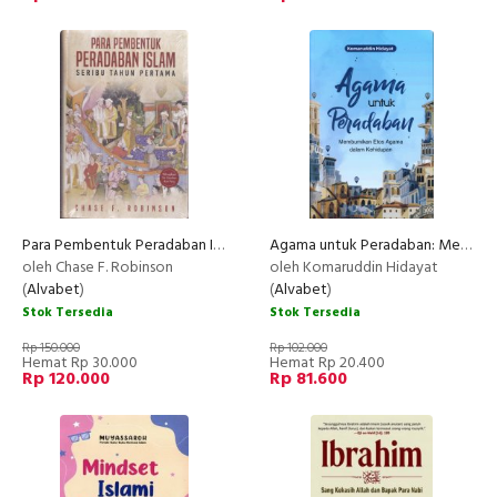
Para Pembentuk Peradaban Islam: Seribu Tahun Pertama (HC)
Agama untuk Peradaban: Membumikan Etos Agama dalam Kehidupan
NEW
oleh Chase F. Robinson
oleh Komaruddin Hidayat
(
Alvabet
)
(
Alvabet
)
Stok Tersedia
Stok Tersedia
Rp 150.000
Rp 102.000
Hemat Rp 30.000
Hemat Rp 20.400
Rp 120.000
Rp 81.600