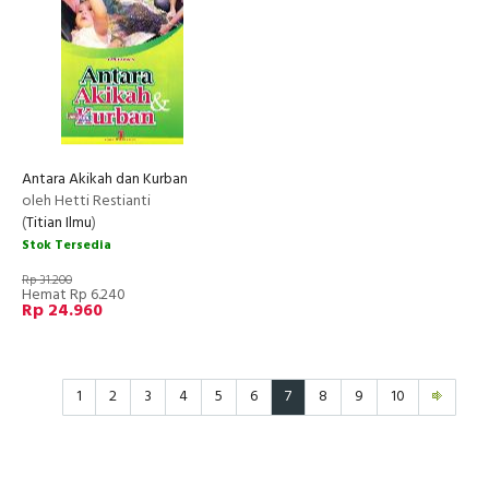
Antara Akikah dan Kurban
oleh Hetti Restianti
(
Titian Ilmu
)
Stok Tersedia
Rp 31.200
Hemat Rp 6.240
Rp 24.960
1
2
3
4
5
6
7
8
9
10