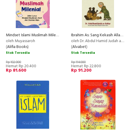
Mindset Islami Muslimah Milenial
Ibrahim As: Sang Kekasih Allah dan Bapak Para Nabi
NEW
oleh Muyassaroh
oleh Dr. Abdul Hamid Judah as-Sahhar
(
Alifia Books
)
(
Alvabet
)
Stok Tersedia
Stok Tersedia
Rp 102.000
Rp 114.000
Hemat Rp 20.400
Hemat Rp 22.800
Rp 81.600
Rp 91.200