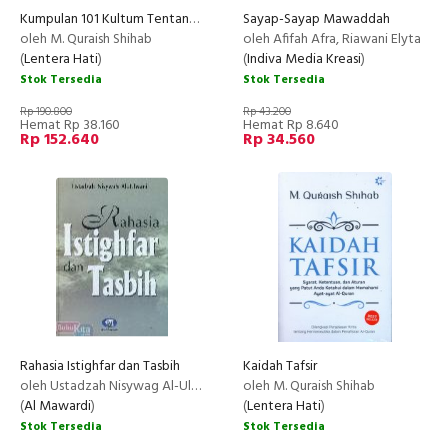
Kumpulan 101 Kultum Tentang Islam
Sayap-Sayap Mawaddah
oleh M. Quraish Shihab
oleh Afifah Afra, Riawani Elyta
(
Lentera Hati
)
(
Indiva Media Kreasi
)
Stok Tersedia
Stok Tersedia
Rp 190.800
Rp 43.200
Hemat Rp 38.160
Hemat Rp 8.640
Rp 152.640
Rp 34.560
Rahasia Istighfar dan Tasbih
Kaidah Tafsir
oleh Ustadzah Nisywag Al-Ulwani
oleh M. Quraish Shihab
(
Al Mawardi
)
(
Lentera Hati
)
Stok Tersedia
Stok Tersedia