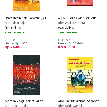
Usamah bin Zaid : Arwahnya Telah Resah dan Rindu Kepada Allah Subhanahu Wa Taala
4 You. Ladies: Menjadi Muslimah Yg Lurus Agamanya...
oleh Dinar Fajar
oleh Aprilia Kartika
(
Titian Ilmu
)
(
Republika
)
Stok Tersedia
Stok Tersedia
Rp 33.000
Rp 102.000
Hemat Rp 6.600
Hemat Rp 20.400
Rp 26.400
Rp 81.600
Mereka Yang Dicintai Allah
Abdullah bin Abbas : Sahabat yang Banyak Menangis
oleh Tim Redaksi
oleh Setiawan Islam