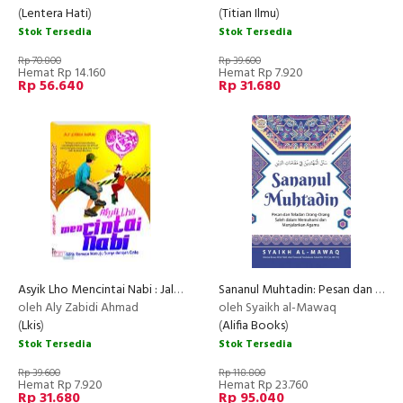
(
Lentera Hati
)
(
Titian Ilmu
)
Stok Tersedia
Stok Tersedia
Rp 70.800
Rp 39.600
Hemat Rp 14.160
Hemat Rp 7.920
Rp 56.640
Rp 31.680
Asyik Lho Mencintai Nabi : Jalan Remaja Menuju Sorga dengan Cinta
Sananul Muhtadin: Pesan dan Teladan Orang-Orang Saleh dalam Memahami dan Menjalankan Agama
oleh Aly Zabidi Ahmad
oleh Syaikh al-Mawaq
(
Lkis
)
(
Alifia Books
)
Stok Tersedia
Stok Tersedia
Rp 39.600
Rp 118.800
Hemat Rp 7.920
Hemat Rp 23.760
Rp 31.680
Rp 95.040