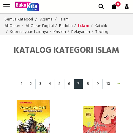
0
Semua Kategori
Agama
Islam
Islam
Al-Quran
Al-Quran Digital
Buddha
Katolik
Kepercayaan Lainnya
Kristen
Pelayanan
Teologi
KATALOG KATEGORI ISLAM
1
2
3
4
5
6
7
8
9
10