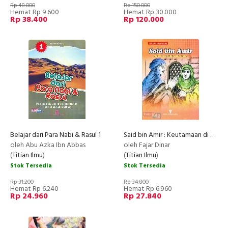
Rp 48.000
Rp 150.000
Hemat Rp 9.600
Hemat Rp 30.000
Rp 38.400
Rp 120.000
Belajar dari Para Nabi & Rasul 1
Said bin Amir : Keutamaan di Balik Kesederhanaan
oleh Abu Azka Ibn Abbas
oleh Fajar Dinar
(
Titian Ilmu
)
(
Titian Ilmu
)
Stok Tersedia
Stok Tersedia
Rp 31.200
Rp 34.800
Hemat Rp 6.240
Hemat Rp 6.960
Rp 24.960
Rp 27.840