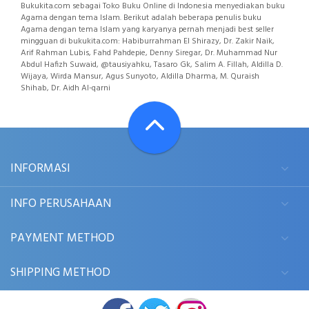
Bukukita.com sebagai Toko Buku Online di Indonesia menyediakan buku
Agama dengan tema Islam. Berikut adalah beberapa penulis buku
Agama dengan tema Islam yang karyanya pernah menjadi best seller
mingguan di bukukita.com: Habiburrahman El Shirazy, Dr. Zakir Naik,
Arif Rahman Lubis, Fahd Pahdepie, Denny Siregar, Dr. Muhammad Nur
Abdul Hafizh Suwaid, @tausiyahku, Tasaro Gk, Salim A. Fillah, Aldilla D.
Wijaya, Wirda Mansur, Agus Sunyoto, Aldilla Dharma, M. Quraish
Shihab, Dr. Aidh Al-qarni
INFORMASI
INFO PERUSAHAAN
PAYMENT METHOD
SHIPPING METHOD