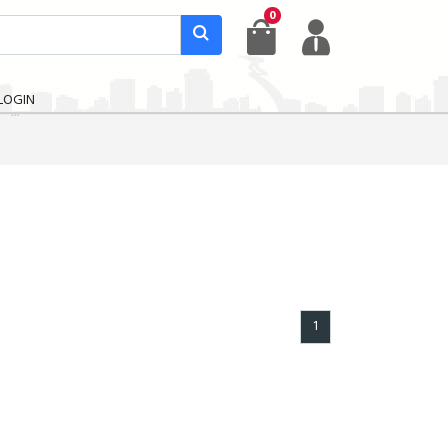
0
LOGIN
1