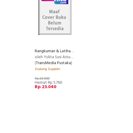
Rangkuman & Latihan Soal Pelajaran Agama Katolik SD Kelas 4 - 6
oleh Yulita Susi Astuti S Ag
(
TransMedia Pustaka
)
Gudang Supplier
Rp 28.800
Hemat Rp 5.760
Rp 23.040