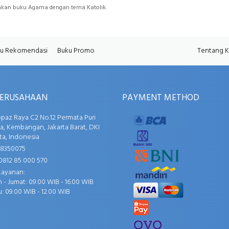
iakan buku Agama dengan tema Katolik.
u Rekomendasi
Buku Promo
Tentang 
PERUSAHAAN
PAYMENT METHOD
opaz Raya C2 No.12 Permata Puri
, Kembangan, Jakarta Barat, DKI
ta, Indonesia
58350075
0812 85 000 570
Layanan:
 - Jumat: 09.00 WIB - 16.00 WIB
: 09.00 WIB - 12.00 WIB