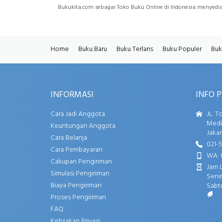
Bukukita.com sebagai Toko Buku Online di Indonesia menyed
Home
Buku Baru
Buku Terlaris
Buku Populer
Buk
INFORMASI
INFO 
Cara Jadi Anggota
JL. T
Media
Keuntungan Anggota
Jakar
Cara Belanja
021-
Cara Pembayaran
WA: 
Cakupan Pengiriman
Jam 
Simulasi Pengiriman
Senin
Biaya Pengiriman
Sabtu
Proses Pengiriman
FAQ
Kebijakan Privasi