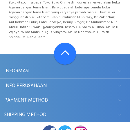
Bukukita.com sebagai Toko Buku Online di Indonesia menyediakan buku
Agama dengan tema Islam. Berikut adalah beberapa penulis buku
Agama dengan tema Islam yang karyanya pernah menjadi best seller
mingguan di bukukita.com: Habiburrahman El Shirazy, Dr. Zakir Naik,
Arif Rahman Lubis, Fahd Pahdepie, Denny Siregar, Dr. Muhammad Nur
Abdul Hafizh Suwaid, @tausiyahku, Tasaro Gk, Salim A. Fillah, Aldilla D.
Wijaya, Wirda Mansur, Agus Sunyoto, Aldilla Dharma, M. Quraish
Shihab, Dr. Aidh Al-qarni
INFORMASI
INFO PERUSAHAAN
PAYMENT METHOD
SHIPPING METHOD