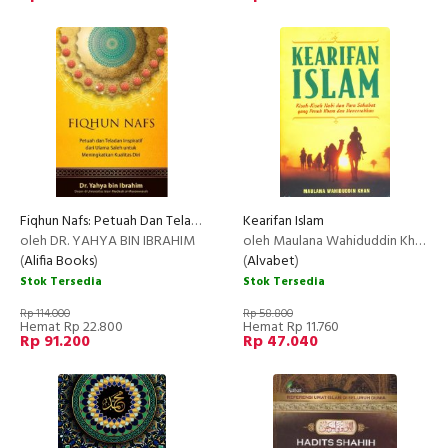
Fiqhun Nafs: Petuah Dan Teladan Inspiratif Dari Ulama Saleh
Kearifan Islam
NEW
oleh DR. YAHYA BIN IBRAHIM
oleh Maulana Wahiduddin Khan
(
Alifia Books
)
(
Alvabet
)
Stok Tersedia
Stok Tersedia
Rp 114.000
Rp 58.800
Hemat Rp 22.800
Hemat Rp 11.760
Rp 91.200
Rp 47.040