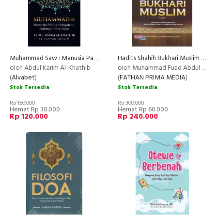
Muhammad Saw : Manusia Paling Sempurna, Nabinya Para Nabi
Hadits Shahih Bukhari Muslim - Hard Cover
NEW
oleh Abdul Karim Al-Khathib
oleh Muhammad Fuad Abdul Baqi
(
Alvabet
)
(
FATHAN PRIMA MEDIA
)
Stok Tersedia
Stok Tersedia
Rp 150.000
Rp 300.000
Hemat Rp 30.000
Hemat Rp 60.000
Rp 120.000
Rp 240.000