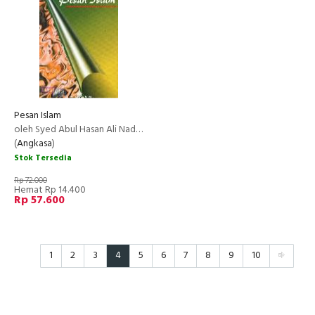
Pesan Islam
oleh Syed Abul Hasan Ali Nadroi
(
Angkasa
)
Stok Tersedia
Rp 72.000
Hemat Rp 14.400
Rp 57.600
1
2
3
4
5
6
7
8
9
10