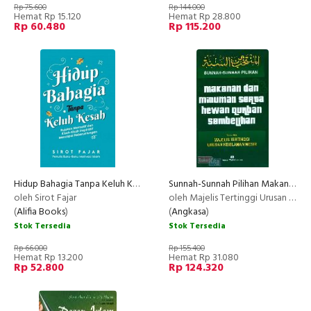
Rp 75.600
Rp 144.000
Hemat Rp 15.120
Hemat Rp 28.800
Rp 60.480
Rp 115.200
Hidup Bahagia Tanpa Keluh Kesah: Rujukan Normatif Dan Kisah-
Sunnah-Sunnah Pilihan Makanan dan Minuman Serta Hewan Qurban Sembelihan
NEW
oleh Sirot Fajar
oleh Majelis Tertinggi Urusan Keislaman Mesir
(
Alifia Books
)
(
Angkasa
)
Stok Tersedia
Stok Tersedia
Rp 66.000
Rp 155.400
Hemat Rp 13.200
Hemat Rp 31.080
Rp 52.800
Rp 124.320