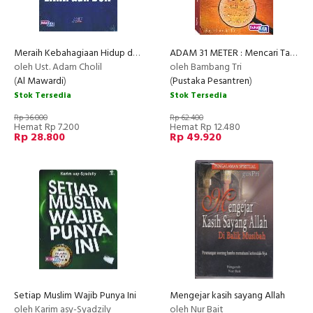
Meraih Kebahagiaan Hidup dengan Zikir dan Doa
ADAM 31 METER : Mencari Tanda Tangan Tuhan dan Ayat-Ayat Emas Evolusi dalam Al-Qur
oleh Ust. Adam Cholil
oleh Bambang Tri
(
Al Mawardi
)
(
Pustaka Pesantren
)
Stok Tersedia
Stok Tersedia
Rp 36.000
Rp 62.400
Hemat Rp 7.200
Hemat Rp 12.480
Rp 28.800
Rp 49.920
Setiap Muslim Wajib Punya Ini
Mengejar kasih sayang Allah
oleh Karim asy-Syadzily
oleh Nur Bait