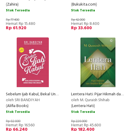
(
Zahira
)
(
Bukukita.com
)
Stok Tersedia
Stok Tersedia
Rp 77.400
Rp 42.000
Hemat Rp 15.480
Hemat Rp 8.400
Rp 61.920
Rp 33.600
Sebelum Ijab Kabul, Bekal Untuk Kehidupan Rumah Tangga yang Bahagia
Lentera Hati: Pijar Hikmah dan Teladan Kehidupan
oleh SRI BANDIYAH
oleh M. Quraish Shihab
(
Alifia Books
)
(
Lentera Hati
)
Stok Tersedia
Stok Tersedia
Rp 82.800
Rp 228.000
Hemat Rp 16.560
Hemat Rp 45.600
Rp 66.240
Rp 182.400