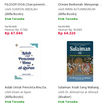
FILOSOFI DOA ( Dari penentraman hati , Pembangun Diri, hingga pengubah Nasib
Otewe Berbenah: Menyerap Energi Ayat-Ayat Motivasi Untuk Hidup Lebih Baik
oleh SUKRON ABDILAH
oleh RIRIN ASTUNINGRUM
(
Alifia Books
)
(
Alifia Books
)
Stok Tersedia
Stok Tersedia
Rp 58.800
Rp 80.400
Hemat Rp 11.760
Hemat Rp 16.080
Rp 47.040
Rp 64.320
Adab Untuk Pencinta Ilmu Dan Al Quran
Sulaiman: Kisah Sang Maharaja Dunia Penguasa Segala Makhluk
NEW
oleh Imam al-Ajurri
oleh Dr. Ahmad Isa al-Ahmad
(
Alifia Books
)
(
Alvabet
)
Stok Tersedia
Stok Tersedia