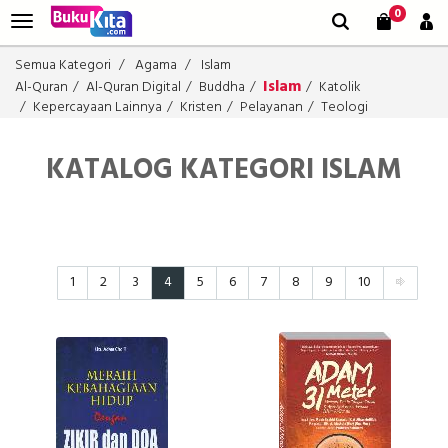
0
Semua Kategori
Agama
Islam
Islam
Al-Quran
Al-Quran Digital
Buddha
Katolik
Kepercayaan Lainnya
Kristen
Pelayanan
Teologi
KATALOG KATEGORI ISLAM
1
2
3
4
5
6
7
8
9
10