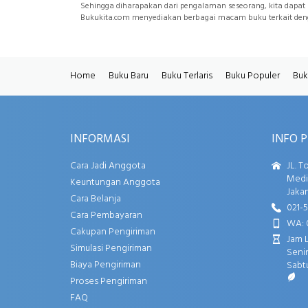
Sehingga diharapakan dari pengalaman seseorang, kita dapat 
Bukukita.com menyediakan berbagai macam buku terkait den
Home
Buku Baru
Buku Terlaris
Buku Populer
Buk
INFORMASI
INFO 
Cara Jadi Anggota
JL. T
Media
Keuntungan Anggota
Jakar
Cara Belanja
021-
Cara Pembayaran
WA: 
Cakupan Pengiriman
Jam 
Simulasi Pengiriman
Senin
Biaya Pengiriman
Sabtu
Proses Pengiriman
FAQ