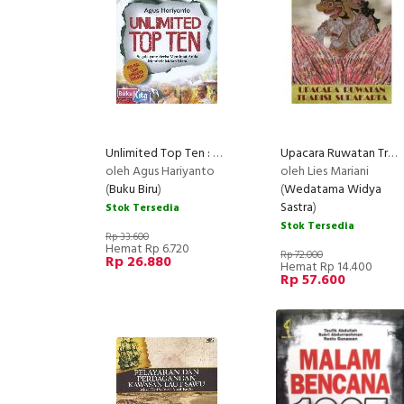
Unlimited Top Ten : Segala yang Serba membuat Anda Membelalakkan Mata
Upacara Ruwatan Tradisi Surakarta
oleh Agus Hariyanto
oleh Lies Mariani
(
Buku Biru
)
(
Wedatama Widya
Sastra
)
Stok Tersedia
Stok Tersedia
Rp 33.600
Hemat Rp 6.720
Rp 72.000
Rp 26.880
Hemat Rp 14.400
Rp 57.600