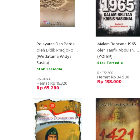
Pelayaran Dan Perdagangan Kawasan Laut Sawu (Abad Ke018-Awal Abad Ke-20)
Malam Bencana 1965 Bagian 3 (Disc 50%)
oleh Didik Pradjoko & Friska Indah Kartika
oleh Taufik Abdulah, Sukri Abdurrachman, Restu Gunawan
(
Wedatama Widya
(
YOI BP
)
Sastra
)
Stok Tersedia
Stok Tersedia
Rp 172.500
Hemat Rp 34.500
Rp 81.600
Rp 138.000
Hemat Rp 16.320
Rp 65.280