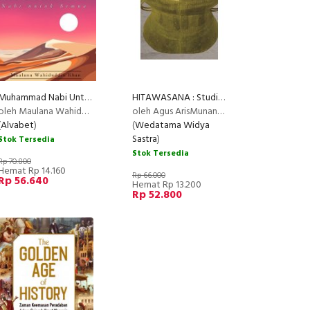
Muhammad Nabi Untuk Semua
HITAWASANA : Studies on Indonesian Archeology
RECOMMENDED
oleh Maulana Wahiduddin Khan
oleh Agus ArisMunandar Permana
(
Alvabet
)
(
Wedatama Widya
Sastra
)
Stok Tersedia
Stok Tersedia
Rp 70.800
Hemat Rp 14.160
Rp 66.000
Rp 56.640
Hemat Rp 13.200
Rp 52.800