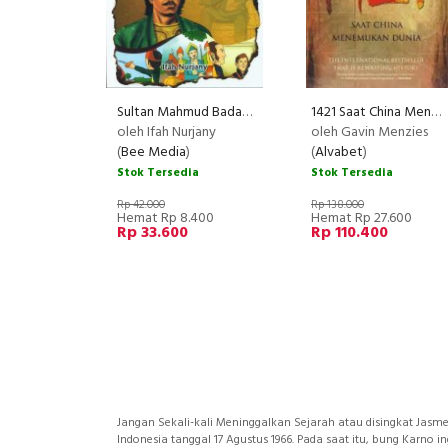
Sultan Mahmud Badaruddin II: Sultan Pemberani yang Hafal Quran
1421 Saat China Menemukan Dunia [Hard Cover]
oleh Ifah Nurjany
oleh Gavin Menzies
(
Bee Media
)
(
Alvabet
)
Stok Tersedia
Stok Tersedia
Rp 42.000
Rp 138.000
Hemat Rp 8.400
Hemat Rp 27.600
Rp 33.600
Rp 110.400
Jangan Sekali-kali Meninggalkan Sejarah atau disingkat Jasm
Indonesia tanggal 17 Agustus 1966. Pada saat itu, bung Karn