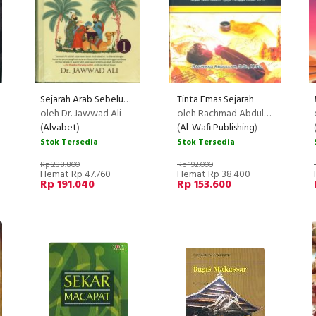
Sejarah Arab Sebelum Islam Jilid 1 (Hard Cover)
Tinta Emas Sejarah
oleh Dr. Jawwad Ali
oleh Rachmad Abdullah, S.Si.,M.Pd.
(
Alvabet
)
(
Al-Wafi Publishing
)
Stok Tersedia
Stok Tersedia
Rp 238.800
Rp 192.000
Hemat Rp 47.760
Hemat Rp 38.400
Rp 191.040
Rp 153.600