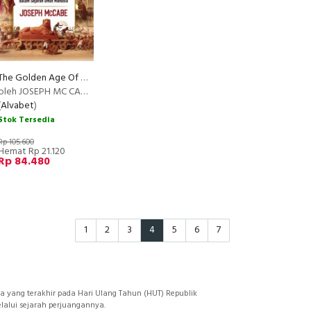
The Golden Age Of History: Zaman Keemasan Peradaban
RECOMMENDED
oleh JOSEPH MC CABEOSEPH MC CABE
(
Alvabet
)
Stok Tersedia
Rp 105.600
Hemat Rp 21.120
Rp 84.480
1
2
3
4
5
6
7
 yang terakhir pada Hari Ulang Tahun (HUT) Republik
lalui sejarah perjuangannya.