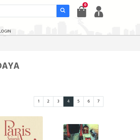
0
LOGIN
DAYA
1
2
3
4
5
6
7