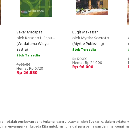
Sekar Macapat
Bugis Makassar
oleh Karsono H Saputra
oleh Myrtha Soeroto
(
Wedatama Widya
(
Myrtle Publishing
)
Sastra
)
Stok Tersedia
Stok Tersedia
Rp 120.000
Hemat Rp 24.000
Rp 33.600
Rp 96.000
Hemat Rp 6.720
Rp 26.880
erah adalah semboyan yang terkenal yang diucapkan oleh Soekarno, dalam pidatonya
o ingin menyampaikan kepada Kita untuk menghargai para pahlawan dan mengenai me