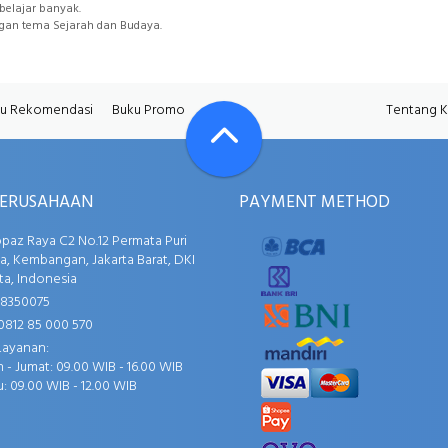
belajar banyak.
gan tema Sejarah dan Budaya.
u Rekomendasi
Buku Promo
Tentang 
PERUSAHAAN
PAYMENT METHOD
opaz Raya C2 No.12 Permata Puri
, Kembangan, Jakarta Barat, DKI
ta, Indonesia
58350075
0812 85 000 570
Layanan:
 - Jumat: 09.00 WIB - 16.00 WIB
: 09.00 WIB - 12.00 WIB