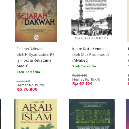
Sejarah Dakwah
Kairo: Kota Kemenangan
oleh H. Syamsuddin RS.
oleh Max Rodenbeck
(
Simbiosa Rekatama
(
Alvabet
)
Media
)
Stok Tersedia
Stok Tersedia
Rp 83.880
Hemat Rp 16.776
Rp 96.000
Rp 67.104
Hemat Rp 19.200
Rp 76.800