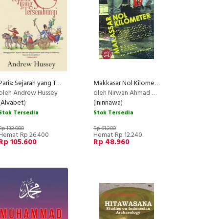
Paris: Sejarah yang Tersembunyi
Makkasar Nol Kilometer
oleh Andrew Hussey
oleh Nirwan Ahmad Arsuka
(
Alvabet
)
(
Ininnawa
)
Stok Tersedia
Stok Tersedia
Rp 132.000
Rp 61.200
Hemat Rp 26.400
Hemat Rp 12.240
Rp 105.600
Rp 48.960