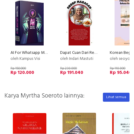
AI For Whatsapp Marketing
Dapat Cuan Dari Resep Masakan
oleh Kampus Visi
oleh Indari Mastuti
oleh seoyoon 
Rp 150.000
Rp 238.800
Rp 118.800
Rp 120.000
Rp 191.040
Rp 95.040
Karya Myrtha Soeroto lainnya:
Lihat semua