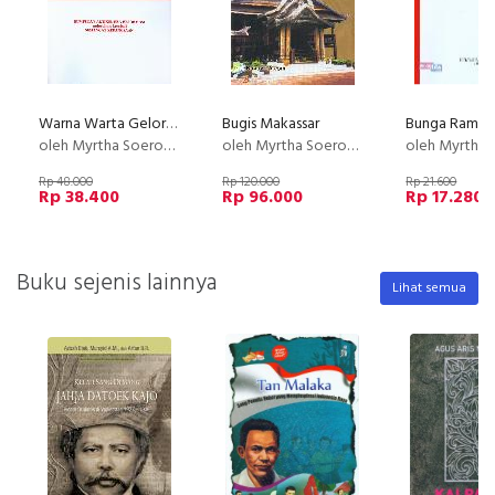
Warna Warta Gelora Nasionalime
Bugis Makassar
oleh Myrtha Soeroto
oleh Myrtha Soeroto
oleh Myrtha S
Rp 48.000
Rp 120.000
Rp 21.600
Rp 38.400
Rp 96.000
Rp 17.280
Buku sejenis lainnya
Lihat semua