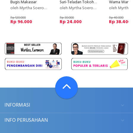
Bugis Makassar
Suri-Teladan Tokoh-Tokoh Zaman Silam
oleh Myrtha Soeroto
oleh Myrtha Soeroto & Sita Soeroto
oleh Myrtha S
Rp 120.000
Rp 30.000
Rp 48.000
Rp 96.000
Rp 24.000
Rp 38.400
INFORMASI
INFO PERUSAHAAN