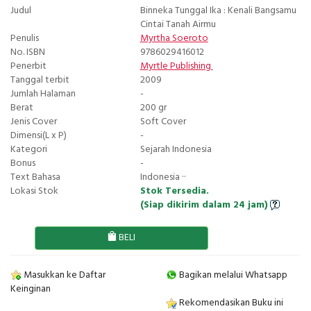
Judul
Binneka Tunggal Ika : Kenali Bangsamu
Cintai Tanah Airmu
Penulis
Myrtha Soeroto
No. ISBN
9786029416012
Penerbit
Myrtle Publishing
Tanggal terbit
2009
Jumlah Halaman
-
Berat
200 gr
Jenis Cover
Soft Cover
Dimensi(L x P)
-
Kategori
Sejarah Indonesia
Bonus
-
Text Bahasa
Indonesia ··
Lokasi Stok
Stok Tersedia.
(Siap dikirim dalam 24 jam)
BELI
Masukkan ke Daftar
Bagikan melalui Whatsapp
Keinginan
Rekomendasikan Buku ini