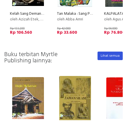
Kelah Sang Demang Jahja Datoek
Tan Malaka : Sang Penulis Hebat yang Menginspirasi Indonesia Raya
oleh Azizah Etek, Mursyid A.M., dan Arfan B.R
oleh Abba Amri
oleh Agus Aris M
Rp 133.200
Rp 42.000
Rp 96.000
Rp 106.560
Rp 33.600
Rp 76.800
Buku terbitan Myrtle
Lihat semua
Publishing lainnya: