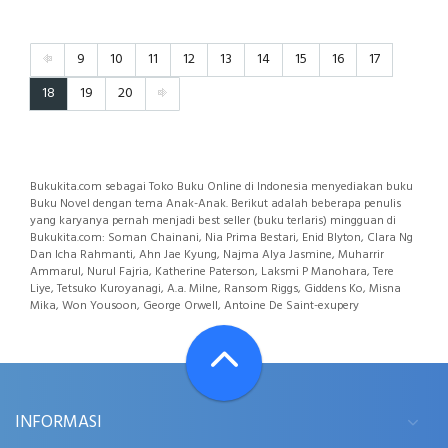
9
10
11
12
13
14
15
16
17
18
19
20
Bukukita.com sebagai Toko Buku Online di Indonesia menyediakan buku
Buku Novel dengan tema Anak-Anak. Berikut adalah beberapa penulis
yang karyanya pernah menjadi best seller (buku terlaris) mingguan di
Bukukita.com: Soman Chainani, Nia Prima Bestari, Enid Blyton, Clara Ng
Dan Icha Rahmanti, Ahn Jae Kyung, Najma Alya Jasmine, Muharrir
Ammarul, Nurul Fajria, Katherine Paterson, Laksmi P Manohara, Tere
Liye, Tetsuko Kuroyanagi, A.a. Milne, Ransom Riggs, Giddens Ko, Misna
Mika, Won Yousoon, George Orwell, Antoine De Saint-exupery
INFORMASI