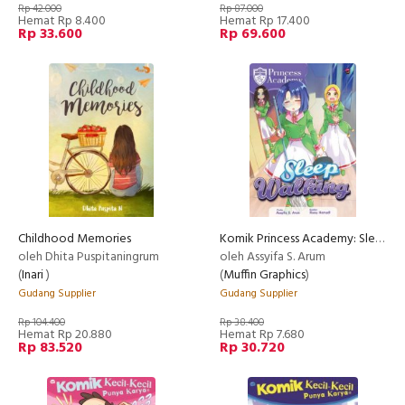
Rp 42.000
Rp 87.000
Hemat Rp 8.400
Hemat Rp 17.400
Rp 33.600
Rp 69.600
Childhood Memories
Komik Princess Academy: Sleep Walking (Republished)
oleh Dhita Puspitaningrum
oleh Assyifa S. Arum
(
Inari
)
(
Muffin Graphics
)
Gudang Supplier
Gudang Supplier
Rp 104.400
Rp 38.400
Hemat Rp 20.880
Hemat Rp 7.680
Rp 83.520
Rp 30.720