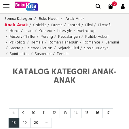
0
Semua Kategori
Buku Novel
Anak-Anak
Anak-Anak
Chicklit
Drama
Fantasi
Fiksi
Filosofi
Horor
Islam
Komedi
Lifestyle
Metropop
Mistery-Thriller
Perang
Petualangan
Politik-Hukum
Psikologi
Remaja
Roman Harlequin
Romance
Samurai
Sastra
Science Fiction
Sejarah Fiksi
Sosial-Budaya
Spiritualitas
Suspense
Teenlit
KATALOG KATEGORI ANAK-
ANAK
9
10
11
12
13
14
15
16
17
18
19
20