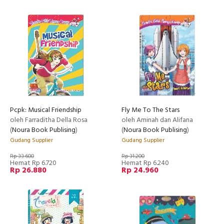
Pcpk: Musical Friendship
Fly Me To The Stars
oleh Farraditha Della Rosa
oleh Aminah dan Alifana
(
Noura Book Publising
)
(
Noura Book Publising
)
Gudang Supplier
Gudang Supplier
Rp 33.600
Rp 31.200
Hemat Rp 6.720
Hemat Rp 6.240
Rp 26.880
Rp 24.960