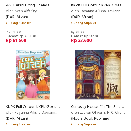
PAI: Berani Dong, Friends!
KKPK Full Colour: KKPK Goes to Korea
oleh Iwan Alfarizy
oleh Fayanna Ailisha Davianny, Naura Athaya Sharif, Zahra Roidah Amalia Hasna
(
DAR! Mizan
)
(
DAR! Mizan
)
Gudang Supplier
Gudang Supplier
Rp 102.000
Rp 42.000
Hemat Rp 20.400
Hemat Rp 8.400
Rp 81.600
Rp 33.600
KKPK Full Colour: KKPK Goes to Korea [Free Matryoska Doll Keychain]
Curiosity House #1 : The Shrunken Head
oleh Fayanna Ailisha Davianny, Naura Athaya Sharif, Zahra Roidah Amalia Hasna
oleh Lauren Oliver & H. C. Chester
(
DAR! Mizan
)
(
Noura Book Publising
)
Gudang Supplier
Gudang Supplier