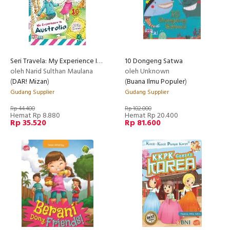
Seri Travela: My Experience In Australia
10 Dongeng Satwa
oleh Narid Sulthan Maulana
oleh Unknown
(
DAR! Mizan
)
(
Buana Ilmu Populer
)
Gudang Supplier
Gudang Supplier
Rp 44.400
Rp 102.000
Hemat Rp 8.880
Hemat Rp 20.400
Rp 35.520
Rp 81.600