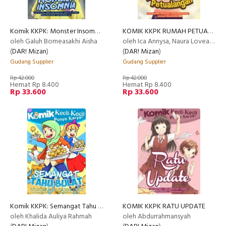
Komik KKPK: Monster Insomnia
KOMIK KKPK RUMAH PETUALANGAN
oleh Galuh Borneasakhi Aisha
oleh Ica Annysa, Naura Lovea, Mutiara dkk
(
DAR! Mizan
)
(
DAR! Mizan
)
Gudang Supplier
Gudang Supplier
Rp 42.000
Rp 42.000
Hemat Rp 8.400
Hemat Rp 8.400
Rp 33.600
Rp 33.600
Komik KKPK: Semangat Tahu Bulat
KOMIK KKPK RATU UPDATE
oleh Khalida Auliya Rahmah
oleh Abdurrahmansyah