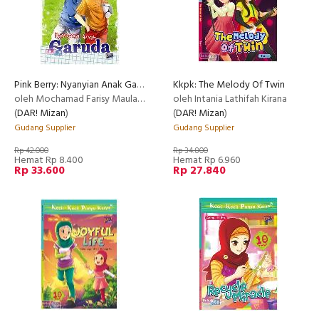
Pink Berry: Nyanyian Anak Garuda
Kkpk: The Melody Of Twin
oleh Mochamad Farisy Maulana Yusuf
oleh Intania Lathifah Kirana
(
DAR! Mizan
)
(
DAR! Mizan
)
Gudang Supplier
Gudang Supplier
Rp 42.000
Rp 34.800
Hemat Rp 8.400
Hemat Rp 6.960
Rp 33.600
Rp 27.840