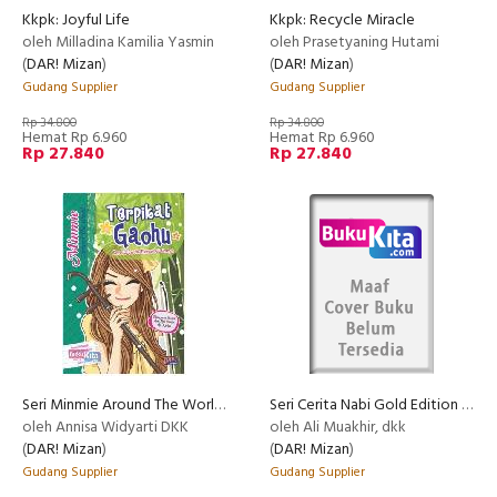
Kkpk: Joyful Life
Kkpk: Recycle Miracle
oleh Milladina Kamilia Yasmin
oleh Prasetyaning Hutami
(
DAR! Mizan
)
(
DAR! Mizan
)
Gudang Supplier
Gudang Supplier
Rp 34.800
Rp 34.800
Hemat Rp 6.960
Hemat Rp 6.960
Rp 27.840
Rp 27.840
Seri Minmie Around The World: Terpikat Gaohu Dan 10 Cerita Menarik Lainnya
Seri Cerita Nabi Gold Edition (Scn Ge): Ditelan Paus Dan 5 Cerita
oleh Annisa Widyarti DKK
oleh Ali Muakhir, dkk
(
DAR! Mizan
)
(
DAR! Mizan
)
Gudang Supplier
Gudang Supplier