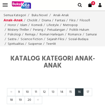
0
Semua Kategori
Buku Novel
Anak-Anak
Anak-Anak
Chicklit
Drama
Fantasi
Fiksi
Filosofi
Horor
Islam
Komedi
Lifestyle
Metropop
Mistery-Thriller
Perang
Petualangan
Politik-Hukum
Psikologi
Remaja
Roman Harlequin
Romance
Samurai
Sastra
Science Fiction
Sejarah Fiksi
Sosial-Budaya
Spiritualitas
Suspense
Teenlit
KATALOG KATEGORI ANAK-
ANAK
9
10
11
12
13
14
15
16
17
18
19
20