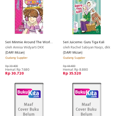
Seri Minmie Around The World : Jeruk Terbang Di Italia Dan 10 Cerita Menarik Lainnya
Seri Juiceme: Guru Tiga Kali
oleh Annisa Widyarti DKK
oleh Rachel Sabiyan Naqo, dkk
(
DAR! Mizan
)
(
DAR! Mizan
)
Gudang Supplier
Gudang Supplier
Rp 38.400
Rp 44.400
Hemat Rp 7.680
Hemat Rp 8.880
Rp 30.720
Rp 35.520