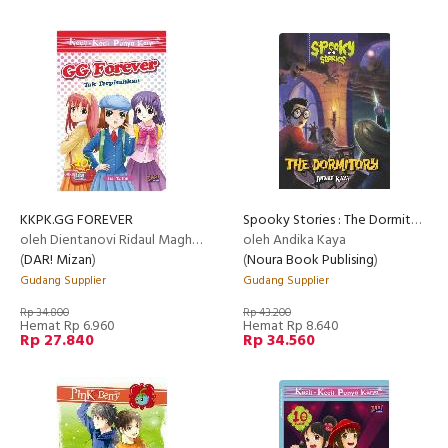
KKPK.GG FOREVER
Spooky Stories : The Dormitory
oleh Dientanovi Ridaul Maghfiroh
oleh Andika Kaya
(
DAR! Mizan
)
(
Noura Book Publising
)
Gudang Supplier
Gudang Supplier
Rp 34.800
Rp 43.200
Hemat Rp 6.960
Hemat Rp 8.640
Rp 27.840
Rp 34.560