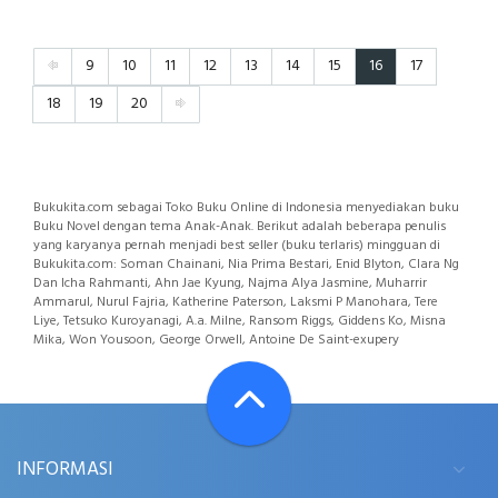
9
10
11
12
13
14
15
16
17
18
19
20
Bukukita.com sebagai Toko Buku Online di Indonesia menyediakan buku
Buku Novel dengan tema Anak-Anak. Berikut adalah beberapa penulis
yang karyanya pernah menjadi best seller (buku terlaris) mingguan di
Bukukita.com: Soman Chainani, Nia Prima Bestari, Enid Blyton, Clara Ng
Dan Icha Rahmanti, Ahn Jae Kyung, Najma Alya Jasmine, Muharrir
Ammarul, Nurul Fajria, Katherine Paterson, Laksmi P Manohara, Tere
Liye, Tetsuko Kuroyanagi, A.a. Milne, Ransom Riggs, Giddens Ko, Misna
Mika, Won Yousoon, George Orwell, Antoine De Saint-exupery
INFORMASI