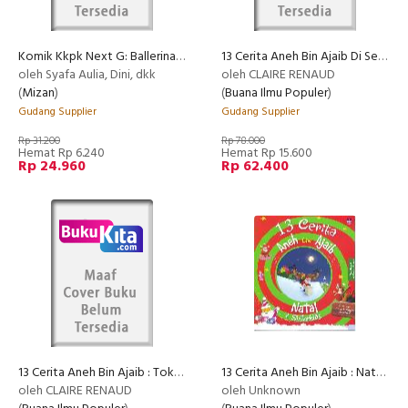
Komik Kkpk Next G: Ballerina Contest 2
13 Cerita Aneh Bin Ajaib Di Sekolah
oleh Syafa Aulia, Dini, dkk
oleh CLAIRE RENAUD
(
Mizan
)
(
Buana Ilmu Populer
)
Gudang Supplier
Gudang Supplier
Rp 31.200
Rp 78.000
Hemat Rp 6.240
Hemat Rp 15.600
Rp 24.960
Rp 62.400
13 Cerita Aneh Bin Ajaib : Tokoh Dongeng Legendaris
13 Cerita Aneh Bin Ajaib : Natal Dan Sinterklas
oleh CLAIRE RENAUD
oleh Unknown