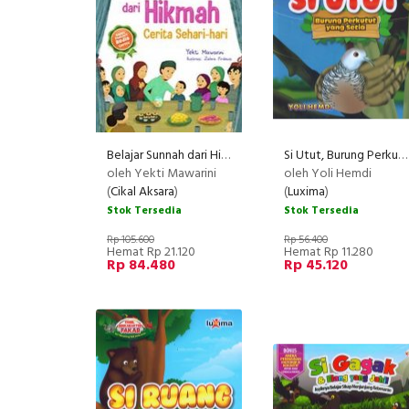
Belajar Sunnah dari Hikmah Cerita Sehari-hari [Gratis Gantungan Kunci Boneka Cikal Aksara] (Promo Best Book (Promo Best Book
Si Utut, Burung Perkutut yang Setia
oleh Yekti Mawarini
oleh Yoli Hemdi
(
Cikal Aksara
)
(
Luxima
)
Stok Tersedia
Stok Tersedia
Rp 105.600
Rp 56.400
Hemat Rp 21.120
Hemat Rp 11.280
Rp 84.480
Rp 45.120