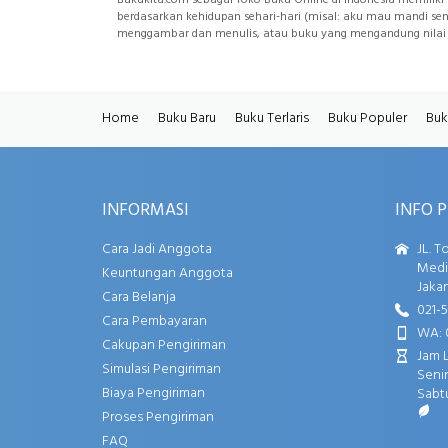
berdasarkan kehidupan sehari-hari (misal: aku mau mandi sendi
menggambar dan menulis, atau buku yang mengandung nilai 
Home
Buku Baru
Buku Terlaris
Buku Populer
Buk
INFORMASI
INFO 
Cara Jadi Anggota
JL. T
Media
Keuntungan Anggota
Jakar
Cara Belanja
021-
Cara Pembayaran
WA: 
Cakupan Pengiriman
Jam 
Simulasi Pengiriman
Senin
Biaya Pengiriman
Sabtu
Proses Pengiriman
FAQ