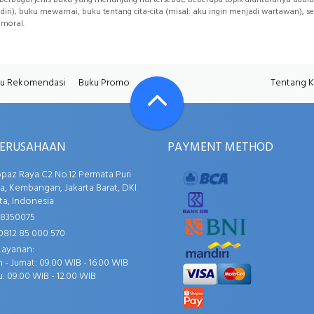
ri), buku mewarnai, buku tentang cita-cita (misal: aku ingin menjadi wartawan), ser
moral.
u Rekomendasi
Buku Promo
Tentang 
PERUSAHAAN
PAYMENT METHOD
opaz Raya C2 No.12 Permata Puri
, Kembangan, Jakarta Barat, DKI
ta, Indonesia
58350075
0812 85 000 570
Layanan:
 - Jumat: 09.00 WIB - 16.00 WIB
: 09.00 WIB - 12.00 WIB