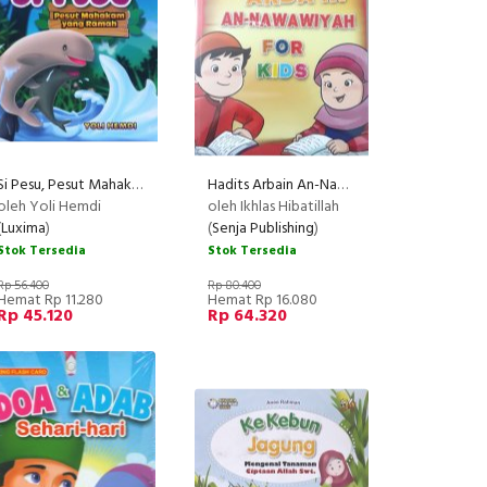
Si Pesu, Pesut Mahakam yang Ramah
Hadits Arbain An-Nawawiyah For Kids
RECOMMENDED
oleh Yoli Hemdi
oleh Ikhlas Hibatillah
(
Luxima
)
(
Senja Publishing
)
Stok Tersedia
Stok Tersedia
Rp 56.400
Rp 80.400
Hemat Rp 11.280
Hemat Rp 16.080
Rp 45.120
Rp 64.320