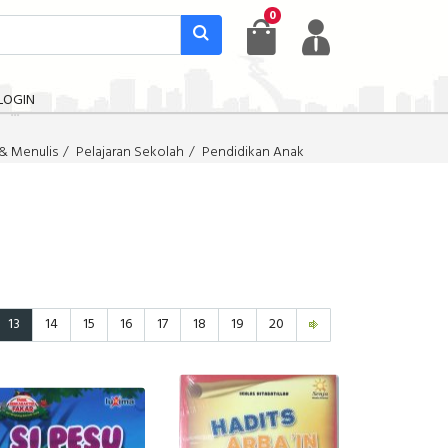
0
LOGIN
& Menulis
Pelajaran Sekolah
Pendidikan Anak
13
14
15
16
17
18
19
20