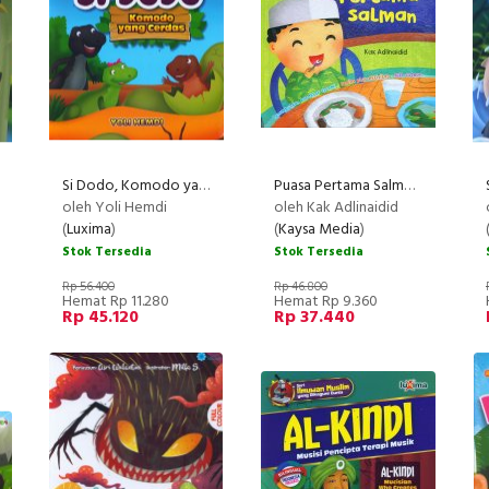
Si Dodo, Komodo yang Cerdas
Puasa Pertama Salman
oleh Yoli Hemdi
oleh Kak Adlinaidid
(
Luxima
)
(
Kaysa Media
)
Stok Tersedia
Stok Tersedia
Rp 56.400
Rp 46.800
Hemat Rp 11.280
Hemat Rp 9.360
Rp 45.120
Rp 37.440