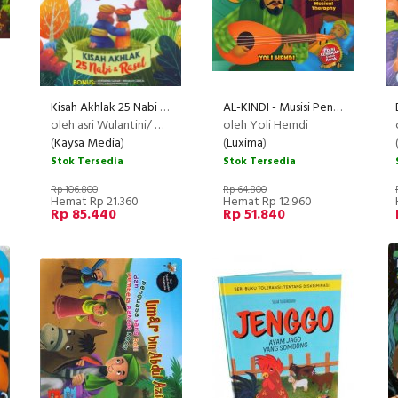
Kisah Akhlak 25 Nabi & Rasul
AL-KINDI - Musisi Pencipta Terapi Musik (Bilingual Indonesia-Inggris)
oleh asri Wulantini/ Milla S.
oleh Yoli Hemdi
(
Kaysa Media
)
(
Luxima
)
Stok Tersedia
Stok Tersedia
Rp 106.800
Rp 64.800
Hemat Rp 21.360
Hemat Rp 12.960
Rp 85.440
Rp 51.840