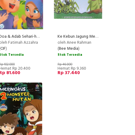
Doa & Adab Sehari-hari (Ring Flash Card)
Ke Kebun Jagung Mengenal Tanaman Ciptaan Allah Swt.
oleh Fatimah Azzahra
oleh Anee Rahman
(
CIF
)
(
Bee Media
)
Stok Tersedia
Stok Tersedia
Rp 102.000
Rp 46.800
Hemat Rp 20.400
Hemat Rp 9.360
Rp 81.600
Rp 37.440