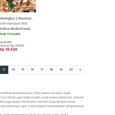
Meringkus 2 Monster Hutan
oleh Hamdani MW
(
Indiva Media Kreasi
)
Stok Tersedia
Rp 44.400
Hemat Rp 8.880
Rp 35.520
13
14
15
16
17
18
19
20
mbah kosakata baru. Oleh karena itu buku wajib
over tebal) agar tidak mudah rusak karena terbentur, disertai
. Kita juga dapat membantu memilih buku dengan tema
ses membacanya, agar si-kecil dapat mendapatkan pengetahuan
cerita berdasarkan kitab suci (kisah nabi), cerita