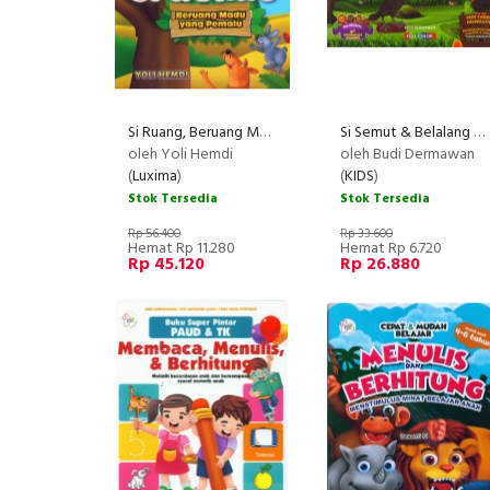
Si Ruang, Beruang Madu yang Pemalu
Si Semut & Belalang yang Malas (Bilingual) Full Color
oleh Yoli Hemdi
oleh Budi Dermawan
(
Luxima
)
(
KIDS
)
Stok Tersedia
Stok Tersedia
Rp 56.400
Rp 33.600
Hemat Rp 11.280
Hemat Rp 6.720
Rp 45.120
Rp 26.880