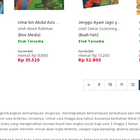
Umar bin Abdul Aziz Penguasa yang Adil dan Pembela Rakyat Kecil
Jenggo Ayam Jago yang Sombong (Full Color)
PROMO
oleh Anee Rahman
oleh Sekar Sosronegoro
(
Bee Media
)
(
Buah Hati
)
Stok Tersedia
Stok Tersedia
Rp 44.400
Rp 66.000
Hemat Rp 8.880
Hemat Rp 13.200
Rp 35.520
Rp 52.800
9
10
11
12
ngembangkan kemampuan imajinasi, meningkatkan kemampuan berbahasa dan mena
ori usia tertentu, misalnya: Untuk usia hingga dua tahun biasanya berbahan tebal (C
buku yang mengenalkan konsep huruf dan angka cocok bagi usia 3 hingga 5 tahun
ya anak sudah memiliki minat akan topik tertentu. Jangan lupa dampingi selama pro
erbagai jenis buku yang menunjang hal tersebut, beberapa topik diantaranya adalah: 