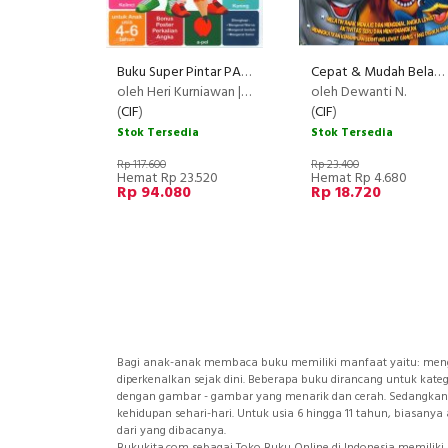
Buku Super Pintar PAUD & TK Membaca, Menulis, & Berhitung
Cepat & Mudah Belajar Menulis dan Berhitung
oleh Heri Kurniawan | Titi Anisatul Laely | Feny Nida Fitriyani
oleh Dewanti N.
(
CIF
)
(
CIF
)
Stok Tersedia
Stok Tersedia
Rp 117.600
Rp 23.400
Hemat Rp 23.520
Hemat Rp 4.680
Rp 94.080
Rp 18.720
Bagi anak-anak membaca buku memiliki manfaat yaitu: me
diperkenalkan sejak dini. Beberapa buku dirancang untuk kateg
dengan gambar - gambar yang menarik dan cerah. Sedangkan 
kehidupan sehari-hari. Untuk usia 6 hingga 11 tahun, biasan
dari yang dibacanya.
Bukukita.com sebagai Toko Buku Online di Indonesia memiliki b