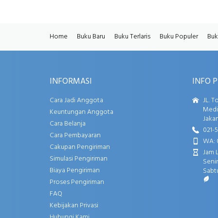
Home
Buku Baru
Buku Terlaris
Buku Populer
Buk
INFORMASI
INFO 
Cara Jadi Anggota
JL. T
Media
Keuntungan Anggota
Jakar
Cara Belanja
021-
Cara Pembayaran
WA: 
Cakupan Pengiriman
Jam 
Simulasi Pengiriman
Senin
Biaya Pengiriman
Sabtu
Proses Pengiriman
FAQ
Kebijakan Privasi
Hubungi Kami