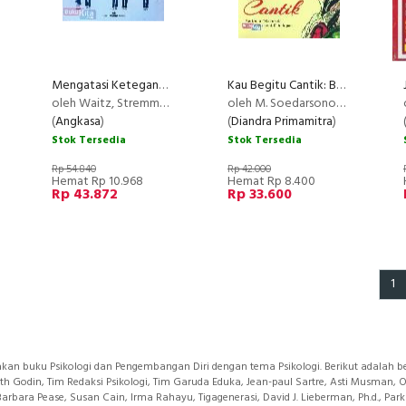
Mengatasi Ketegangan Bersama Grete Waitz
Kau Begitu Cantik: Bertemu Malaikat di Sudut-sudut Kehidupan
oleh Waitz, Stremme, Railo
oleh M. Soedarsono/Tectona R.
(
Angkasa
)
(
Diandra Primamitra
)
Stok Tersedia
Stok Tersedia
Rp 54.840
Rp 42.000
Hemat Rp 10.968
Hemat Rp 8.400
Rp 43.872
Rp 33.600
1
kan buku Psikologi dan Pengembangan Diri dengan tema Psikologi. Berikut adalah be
eth Godin, Tim Redaksi Psikologi, Tim Garuda Eduka, Jean-paul Sartre, Asti Musman, 
& Barbara Pease, Susan Cain, Irma Rahayu, Tigagenerasi, David J. Lieberman, Ph.d., 