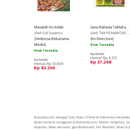
Masalah Itu Indah
Jurus Rahasia Taklukan Psikotes & TPA
oleh Edi Susanto
oleh TIM PEMANTAPAN SUKSES PSIKOTES
(
Simbiosa Rekatama
(
Kir Direction
)
Media
)
Stok Tersedia
Stok Tersedia
Rp 46.560
Hemat Rp 9.312
Rp 54.000
Rp 37.248
Hemat Rp 10.800
Rp 43.200
Bukukita.com sebagai Toko Buku Online di Indonesia menyedia
(buku terlaris) mingguan di Bukukita.com: Martin Seligman, S
Deporter, Mike Hernacki, @infiniteloved, Tim Penerbit, Allan 