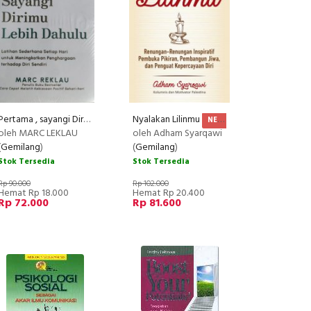
Pertama , sayangi Dirimu Lebih Dahulu
Nyalakan Lilinmu
NEW
NEW
RECOMMENDED
NEW
NEW
oleh MARC LEKLAU
oleh Adham Syarqawi
(
Gemilang
)
(
Gemilang
)
Stok Tersedia
Stok Tersedia
Rp 90.000
Rp 102.000
Hemat Rp 18.000
Hemat Rp 20.400
Rp 72.000
Rp 81.600