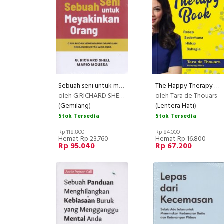
Sebuah seni untuk meyakinkan orang ( Cover Baru )
The Happy Therapy Book [Resep Sederhana Hidup Bahagia - Edisi TTD Penulis]
N
oleh G.RICHARD SHELL MARIO MOUSSA
oleh Tara de Thouars
(
Gemilang
)
(
Lentera Hati
)
Stok Tersedia
Stok Tersedia
Rp 118.800
Rp 84.000
Hemat Rp 23.760
Hemat Rp 16.800
Rp 95.040
Rp 67.200