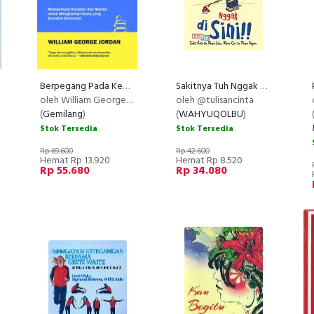
Berpegang Pada Kebenaran, Bertindak Dengan Ketenangan
Sakitnya Tuh Nggak di Sini!!
NEW
NEW
REC
NEW
oleh William George Jordan
oleh @tulisancinta
(
Gemilang
)
(
WAHYUQOLBU
)
Stok Tersedia
Stok Tersedia
Rp 69.600
Rp 42.600
Hemat Rp 13.920
Hemat Rp 8.520
Rp 55.680
Rp 34.080