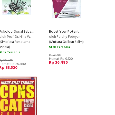
Psikologi Sosial Sebagai Akar Ilmu Komunikasi
Boost Your Potentials! : Dengarkan Suara Hatimu Lima Menit Saja!
OMMENDED
oleh Prof. Dr. Nina W. Syam, M.S
oleh Ferdhy Febryan
(
Simbiosa Rekatama
(
Mutiara Qolbun Salim
)
Media
)
Stok Tersedia
Stok Tersedia
Rp 45.600
Hemat Rp 9.120
Rp 104.400
Rp 36.480
Hemat Rp 20.880
Rp 83.520