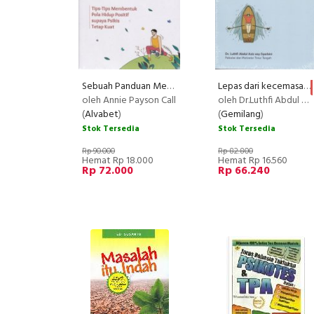
Sebuah Panduan Menghilangkan Kebiasaan Buruk Yang Menggangu
Lepas dari kecemasan
oleh Annie Payson Call
oleh Dr.Luthfi Abdul Azis
(
Alvabet
)
(
Gemilang
)
Stok Tersedia
Stok Tersedia
Rp 90.000
Rp 82.800
Hemat Rp 18.000
Hemat Rp 16.560
Rp 72.000
Rp 66.240