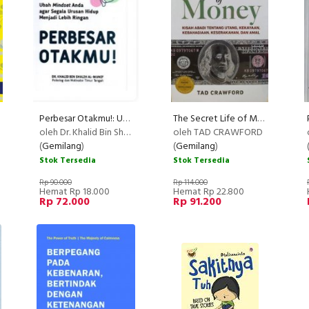
Perbesar Otakmu!: Ubah Mindset Anda agar Segala Urusan Hidup Menjadi Lebih Ringan
The Secret Life of Money ( alvabet )
EW
RECOMMENDED
oleh Dr. Khalid Bin Shalih Al-Munif
oleh TAD CRAWFORD
(
Gemilang
)
(
Gemilang
)
Stok Tersedia
Stok Tersedia
Rp 90.000
Rp 114.000
Hemat Rp 18.000
Hemat Rp 22.800
Rp 72.000
Rp 91.200