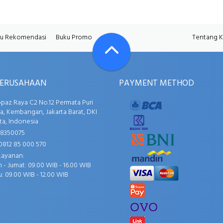
u Rekomendasi
Buku Promo
Tentang 
PERUSAHAAN
PAYMENT METHOD
opaz Raya C2 No.12 Permata Puri
, Kembangan, Jakarta Barat, DKI
ta, Indonesia
58350075
0812 85 000 570
Layanan:
 - Jumat: 09.00 WIB - 16.00 WIB
: 09.00 WIB - 12.00 WIB