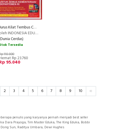
Jurus Kilat Tembus CPNS CAT + CD 2016
oleh INDONESIA EDUCATIONS INSTITUTE
(
Dunia Cerdas
)
Stok Tersedia
Rp 118.800
Hemat Rp 23.760
Rp 95.040
2
3
4
5
6
7
8
9
10
berapa penulis yang karyanya pernah menjadi best seller
Oka Dara Prayoga, Tim Master Eduka, The King Eduka, Bobbi
Park Dong Sun, Raditya Umbara, Dewi Hughes