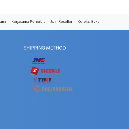
Kami
Kerjasama Penerbit
Join Reseller
Koleksi Buku
SHIPPING METHOD