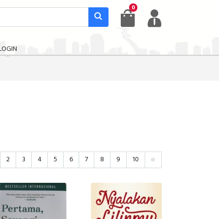
0
LOGIN
2
3
4
5
6
7
8
9
10