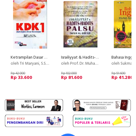
Ketrampilan Dasar Kebidanan KDK 1
Israiliyyat & Hadits--hadits Palsu Tafsir Al Quran
oleh Tri Maryani, S.S. T. M. Kes. & Munica Rita H, S.Si.T.,M.Kes.
oleh Prof. Dr. Muhammad Ibn Muhammad Abu Syahbah
oleh Sukma K
Rp 42.000
Rp 102.000
Rp 51.600
Rp 33.600
Rp 81.600
Rp 41.280