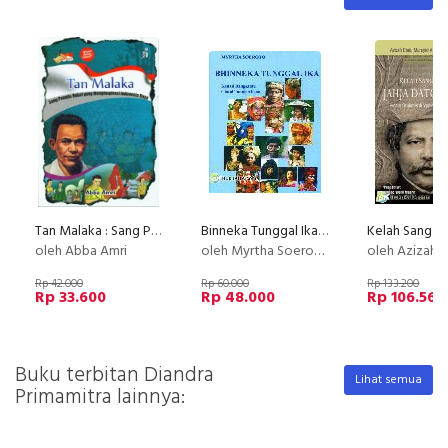
Tan Malaka : Sang Penulis Hebat yang Menginspirasi Indonesia Raya
Binneka Tunggal Ika : Kenali Bangsamu Cintai Tanah Airmu
oleh Abba Amri
oleh Myrtha Soeroto
oleh Azizah Etek, Mursyid A.M., d
Rp 42.000
Rp 60.000
Rp 133.200
Rp 33.600
Rp 48.000
Rp 106.560
Buku terbitan Diandra
Lihat semua
Primamitra lainnya: