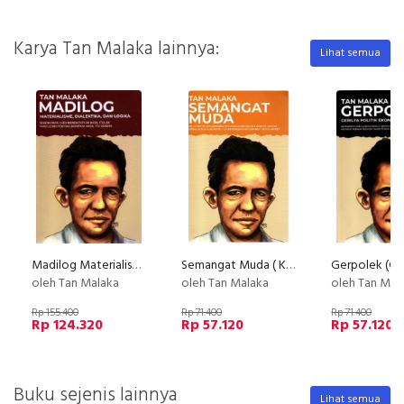
Karya Tan Malaka lainnya:
Lihat semua
Madilog Materialisme, Dialektikan Dan Logika ( Sebernya cara mendapatkan)
Semangat Muda ( Kelak Rakyat Keturunanmu )
oleh Tan Malaka
oleh Tan Malaka
oleh Tan Mal
Rp 155.400
Rp 71.400
Rp 71.400
Rp 124.320
Rp 57.120
Rp 57.120
Buku sejenis lainnya
Lihat semua