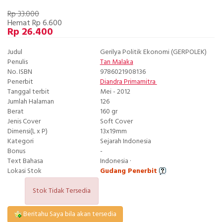
Rp 33.000
Hemat Rp 6.600
Rp 26.400
Judul
Gerilya Politik Ekonomi (GERPOLEK)
Penulis
Tan Malaka
No. ISBN
9786021908136
Penerbit
Diandra Primamitra
Tanggal terbit
Mei - 2012
Jumlah Halaman
126
Berat
160 gr
Jenis Cover
Soft Cover
Dimensi(L x P)
13x19mm
Kategori
Sejarah Indonesia
Bonus
-
Text Bahasa
Indonesia ·
Lokasi Stok
Gudang Penerbit
Stok Tidak Tersedia
Beritahu Saya bila akan tersedia