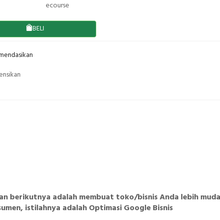
ecourse
BELI
endasikan
ensikan
gan berikutnya adalah membuat toko/bisnis Anda lebih mud
umen, istilahnya adalah Optimasi Google Bisnis