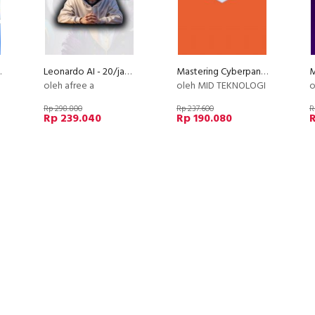
Analitik
Leonardo AI - 20/jam dari deisgn poster AI
Mastering Cyberpanel
oleh afree a
oleh MID TEKNOLOGI
o
Rp 298.800
Rp 237.600
R
Rp 239.040
Rp 190.080