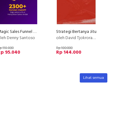
Magic Sales Funnel ChatGPT
Strategi Bertanya Jitu
leh Denny Santoso
oleh David Tjokrorahardjo
p 118.800
Rp 180.000
Rp 95.040
Rp 144.000
Lihat semua