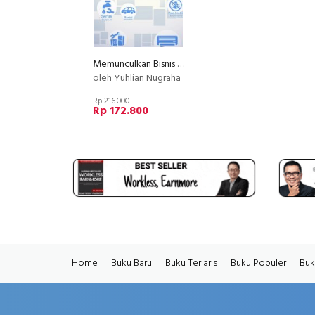
Memunculkan Bisnis di Google Maps untuk Usaha Jasa & non-Jasa (Google Bisnis)
oleh Yuhlian Nugraha
Rp 216.000
Rp 172.800
Home
Buku Baru
Buku Terlaris
Buku Populer
Buk