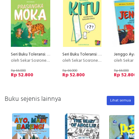
Seri Buku Toleransi: Prasangka Moka
Seri Buku Toleransi: Kitu Kucing Kecil Bersuara Ganjil
oleh Sekar Sosronegoro
oleh Sekar Sosronegoro
oleh Sekar Sosr
Rp 66.000
Rp 66.000
Rp 66.000
Rp 52.800
Rp 52.800
Rp 52.800
Buku sejenis lainnya
Lihat semua