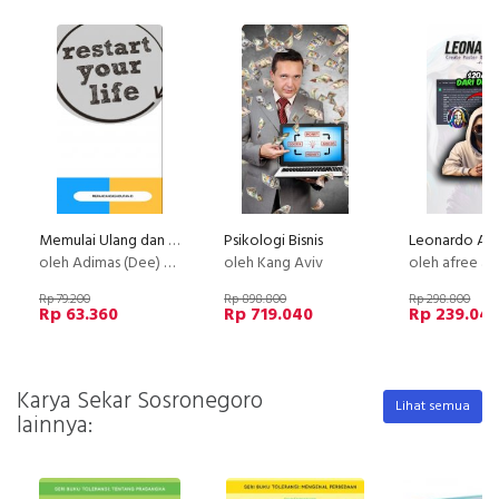
Memulai Ulang dan Merancang Kembali Hidup Anda.
Psikologi Bisnis
oleh Adimas (Dee) Wirajayanagara (Lesmana)
oleh Kang Aviv
oleh afree a
Rp 79.200
Rp 898.800
Rp 298.800
Rp 63.360
Rp 719.040
Rp 239.04
Karya Sekar Sosronegoro
Lihat semua
lainnya: