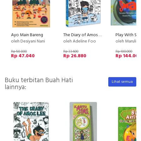
Ayo Main Bareng
The Diary of Amos Lee - Hasil Renungan Nongrong di WC
Play With Sm
oleh Desiyani Nani
oleh Adeline Foo
oleh Maruli Pa
Rp 58.800
Rp 33.600
Rp 180.000
Rp 47.040
Rp 26.880
Rp 144.00
Buku terbitan Buah Hati
Lihat semua
lainnya: