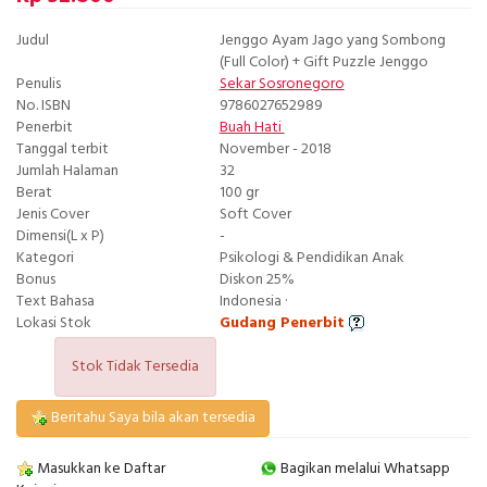
Judul
Jenggo Ayam Jago yang Sombong
(Full Color) + Gift Puzzle Jenggo
Penulis
Sekar Sosronegoro
No. ISBN
9786027652989
Penerbit
Buah Hati
Tanggal terbit
November - 2018
Jumlah Halaman
32
Berat
100 gr
Jenis Cover
Soft Cover
Dimensi(L x P)
-
Kategori
Psikologi & Pendidikan Anak
Bonus
Diskon 25%
Text Bahasa
Indonesia ·
Lokasi Stok
Gudang Penerbit
Stok Tidak Tersedia
Beritahu Saya bila akan tersedia
Masukkan ke Daftar
Bagikan melalui Whatsapp