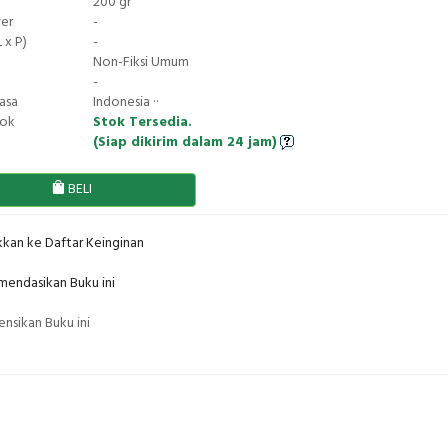
200 gr
ver
-
 x P)
-
Non-Fiksi Umum
-
asa
Indonesia ··
tok
Stok Tersedia.
(Siap dikirim dalam 24 jam)
BELI
kan ke Daftar Keinginan
endasikan Buku ini
nsikan Buku ini