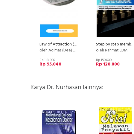
Law of Attraction (LOA) - Basic
Step by step membuka usaha parfum re
oleh Adimas (Dee) Wirajayanagara (Lesmana)
oleh Rahmat LBM
Rp 118.800
Rp 150.000
Rp 95.040
Rp 120.000
Karya Dr. Nurhasan lainnya: