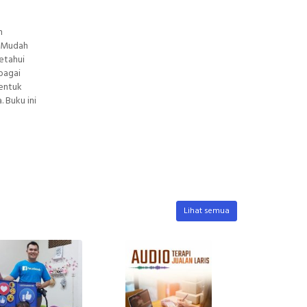
n
. Mudah
etahui
bagai
bentuk
 Buku ini
Lihat semua