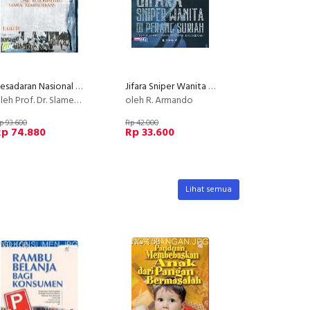
Kesadaran Nasional Jilid II
Jifara Sniper Wanita Di Perang Suriah
eh Prof. Dr. Slamet Muljana
oleh R. Armando
p 93.600
Rp 42.000
Rp 74.880
Rp 33.600
Lihat semua