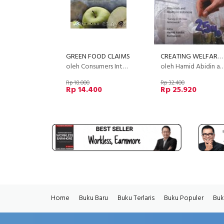
GREEN FOOD CLAIMS
CREATING WELFARE FOR THE COMMUNITY WITH ZAKAT
oleh Consumers International
oleh Hamid Abidin and Kurniawati
Rp 18.000
Rp 32.400
Rp 14.400
Rp 25.920
Home
Buku Baru
Buku Terlaris
Buku Populer
Buk