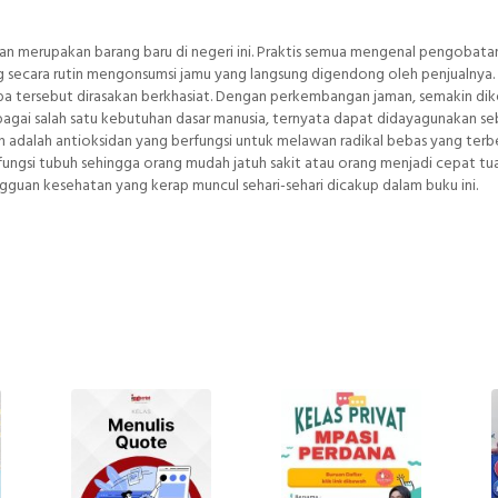
n merupakan barang baru di negeri ini. Praktis semua mengenal pengobata
yang secara rutin mengonsumsi jamu yang langsung digendong oleh penjualnya
rba tersebut dirasakan berkhasiat. Dengan perkembangan jaman, semakin dik
agai salah satu kebutuhan dasar manusia, ternyata dapat didayagunakan se
n adalah antioksidan yang berfungsi untuk melawan radikal bebas yang ter
fungsi tubuh sehingga orang mudah jatuh sakit atau orang menjadi cepat tua.
uan kesehatan yang kerap muncul sehari-sehari dicakup dalam buku ini.