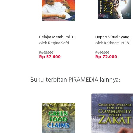
Belajar Membumi Bersama Mbah Rono
Hypno Visual : yang cantik pun belum tentu di
oleh Regina Safri
oleh Krishnamurti & Vanditya P. Niestra
Rp 72.000
Rp 90.000
Rp 57.600
Rp 72.000
Buku terbitan PIRAMEDIA lainnya: