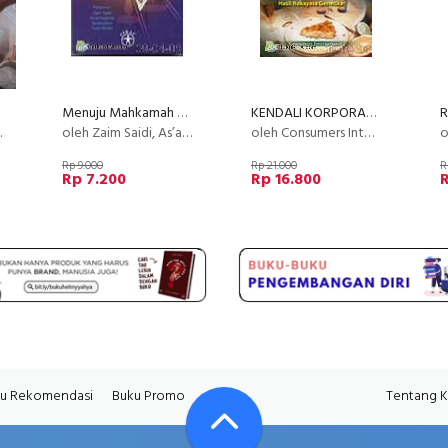
Menuju Mahkamah Keadilan (2009)
KENDALI KORPORASI ATAS MEJA MAKAN KITA
oleh Zaim Saidi, As’ad Nugroho, Sudaryatmo, Yusuf Shofie
oleh Consumers International
oleh
Rp 9.000
Rp 21.000
R
Rp 7.200
Rp 16.800
R
u Rekomendasi
Buku Promo
Tentang 