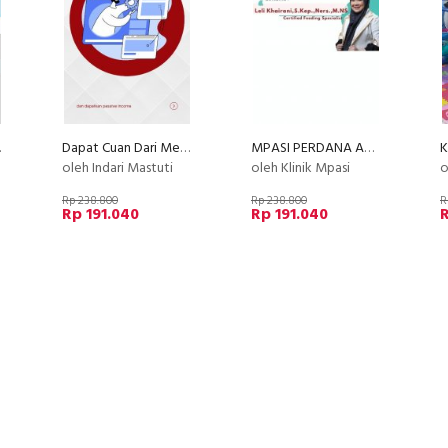
fill
Dapat Cuan Dari Menulis Quote
MPASI PERDANA ACADEMY (by Klinik MPASI)
oleh Indari Mastuti
oleh Klinik Mpasi
o
Rp 238.800
Rp 238.800
R
Rp 191.040
Rp 191.040
R