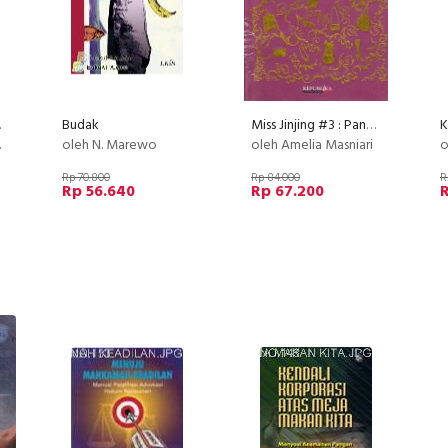
sukai
Budak
Miss Jinjing #3 : Pantang Mati Gaya
oleh N. Marewo
oleh Amelia Masniari
ol
Rp 70.800
Rp 84.000
R
Rp 56.640
Rp 67.200