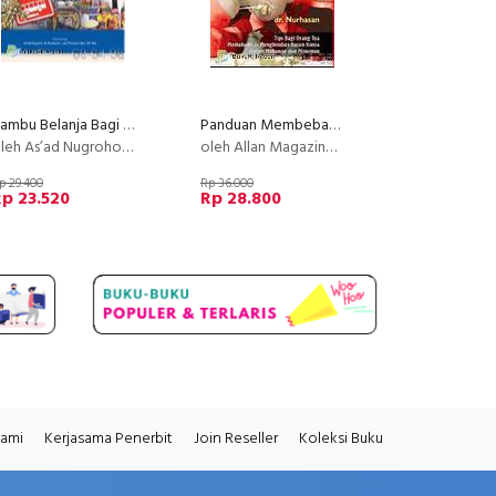
Rambu Belanja Bagi Konsumen (2008)
Panduan Membebaskan Anak dari Pangan Bermasalah
 As’ad Nugroho, dr. Nurhasan, Lies Pramana Sari, SP, dkk
oleh Allan Magaziner, D.O; Penyadur: dr. Nurhasan
p 29.400
Rp 36.000
p 23.520
Rp 28.800
Kami
Kerjasama Penerbit
Join Reseller
Koleksi Buku