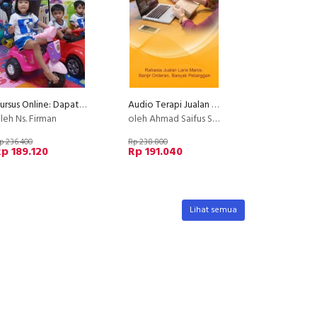
Kursus Online: Dapat Cuan Dollar & Penghasilan dari Facebook [Ecourse Facebook Mastery]
Audio Terapi Jualan Laris
leh Ns. Firman
oleh Ahmad Saifus Salam
p 236.400
Rp 238.800
p 189.120
Rp 191.040
Lihat semua