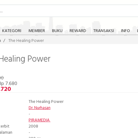
KATEGORI
MEMBER
BUKU
REWARD
TRANSAKSI
INFO
m
The Healing Power
Healing Power
00
Rp 7.680
.720
The Healing Power
Dr. Nurhasan
-
PIRAMEDIA
terbit
2008
Halaman
-