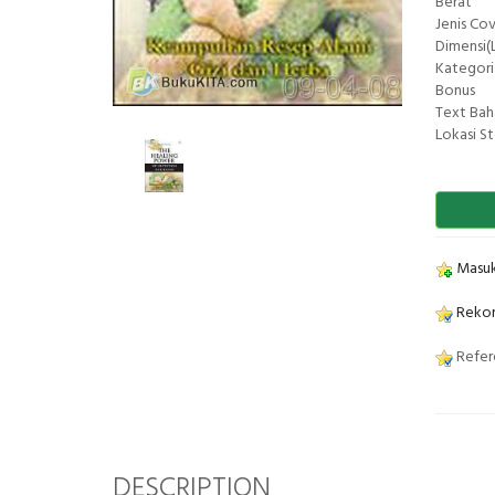
Berat
Jenis Co
Dimensi(L
Kategori
Bonus
Text Bah
Lokasi S
Masuk
Rekom
Refere
DESCRIPTION