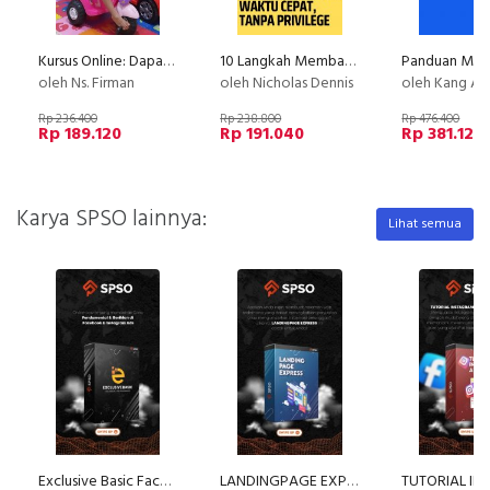
Kursus Online: Dapat Cuan Dollar & Penghasilan dari Facebook [Ecourse Facebook Mastery]
10 Langkah Membangun Perusahaan Ekspor!
oleh Ns. Firman
oleh Nicholas Dennis
oleh Kang Av
Rp 236.400
Rp 238.800
Rp 476.400
Rp 189.120
Rp 191.040
Rp 381.120
Karya SPSO lainnya:
Lihat semua
Exclusive Basic Facebook Instagram Ads
LANDINGPAGE EXPRESS