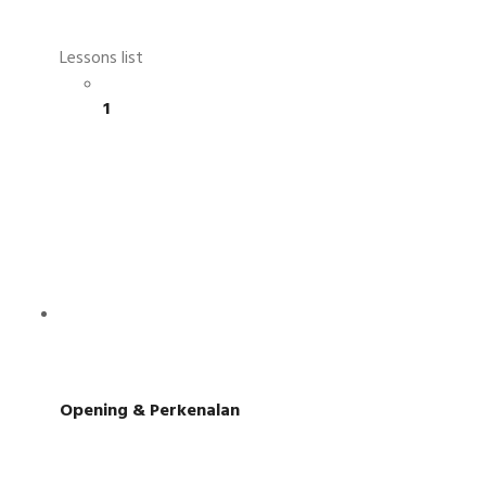
Lessons list
1
Opening & Perkenalan