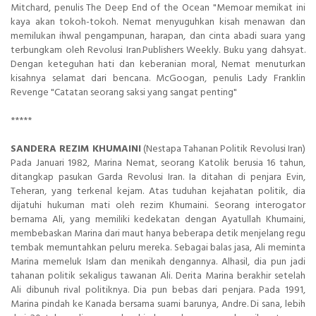
Mitchard, penulis The Deep End of the Ocean "Memoar memikat ini
kaya akan tokoh-tokoh. Nemat menyuguhkan kisah menawan dan
memilukan ihwal pengampunan, harapan, dan cinta abadi suara yang
terbungkam oleh Revolusi Iran.Publishers Weekly. Buku yang dahsyat.
Dengan keteguhan hati dan keberanian moral, Nemat menuturkan
kisahnya selamat dari bencana. McGoogan, penulis Lady Franklin
Revenge "Catatan seorang saksi yang sangat penting"
*****
SANDERA REZIM KHUMAINI
(Nestapa Tahanan Politik Revolusi Iran)
Pada Januari 1982, Marina Nemat, seorang Katolik berusia 16 tahun,
ditangkap pasukan Garda Revolusi Iran. Ia ditahan di penjara Evin,
Teheran, yang terkenal kejam. Atas tuduhan kejahatan politik, dia
dijatuhi hukuman mati oleh rezim Khumaini. Seorang interogator
bernama Ali, yang memiliki kedekatan dengan Ayatullah Khumaini,
membebaskan Marina dari maut hanya beberapa detik menjelang regu
tembak memuntahkan peluru mereka. Sebagai balas jasa, Ali meminta
Marina memeluk Islam dan menikah dengannya. Alhasil, dia pun jadi
tahanan politik sekaligus tawanan Ali. Derita Marina berakhir setelah
Ali dibunuh rival politiknya. Dia pun bebas dari penjara. Pada 1991,
Marina pindah ke Kanada bersama suami barunya, Andre. Di sana, lebih