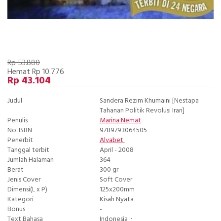
Rp 53.880
Hemat Rp 10.776
Rp 43.104
Judul
Sandera Rezim Khumaini [Nestapa
Tahanan Politik Revolusi Iran]
Penulis
Marina Nemat
No. ISBN
9789793064505
Penerbit
Alvabet
Tanggal terbit
April - 2008
Jumlah Halaman
364
Berat
300 gr
Jenis Cover
Soft Cover
Dimensi(L x P)
125x200mm
Kategori
Kisah Nyata
Bonus
-
Text Bahasa
Indonesia ··