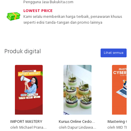
Pengguna Jasa Bukukita.com
LOWEST PRICE
Kami selalu memberikan harga terbaik, penawaran khusus
seperti edisi tanda-tangan dan promo lainnya
Produk digital
Lihat semua
IMPORT MASTERY
Kursus Online Cedok Jelly Dapur Lindawaty PU
oleh Michael Pranata Cnmtrade
oleh Dapur Lindawaty
oleh MID TE