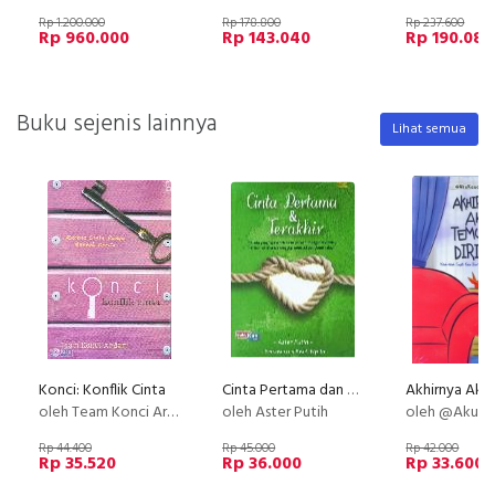
Rp 1.200.000
Rp 178.800
Rp 237.600
Rp 960.000
Rp 143.040
Rp 190.080
Buku sejenis lainnya
Lihat semua
Konci: Konflik Cinta
Cinta Pertama dan Terakhir
oleh Team Konci Ardan
oleh Aster Putih
oleh @AkuKaud
Rp 44.400
Rp 45.000
Rp 42.000
Rp 35.520
Rp 36.000
Rp 33.600