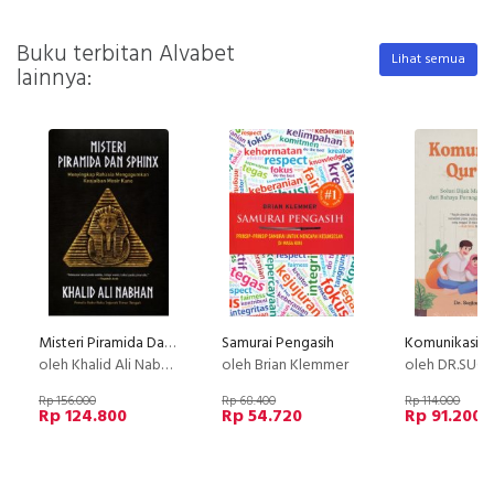
Buku terbitan Alvabet
Lihat semua
lainnya:
Misteri Piramida Dan Sphinx
Samurai Pengasih
Komunikasi Q
oleh Khalid Ali Nabhan
oleh Brian Klemmer
oleh DR.SUGIARTO
Rp 156.000
Rp 68.400
Rp 114.000
Rp 124.800
Rp 54.720
Rp 91.200