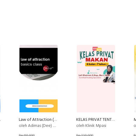
Analitik
Law of Attraction (LOA) - Basic
KELAS PRIVAT TENTANG MAKAN (by Klinik MPASI )
oleh Adimas (Dee) Wirajayanagara (Lesmana)
oleh Klinik Mpasi
o
Rp 118.800
Rp 238.800
R