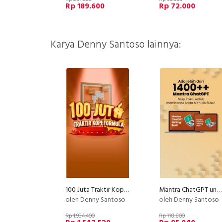
Rp 189.600
Rp 72.000
Karya Denny Santoso lainnya:
100 Juta Traktir Kopi Formula
Mantra ChatGPT untuk Penulisan Buku
oleh Denny Santoso
oleh Denny Santoso
Rp 1.934.400
Rp 118.800