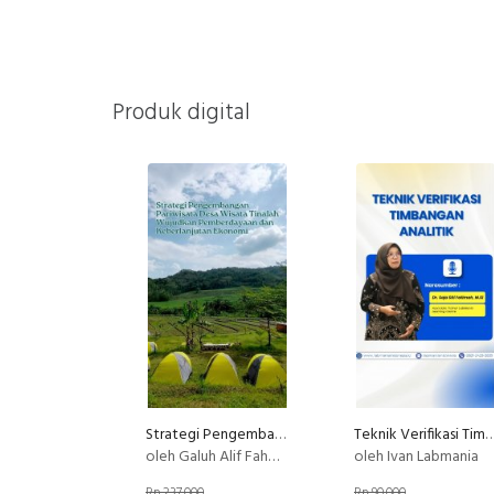
Produk digital
Strategi Pengembangan Desa Wisata Tinalah Wujudkan Pemberdayaan & Keberlanjutan Ekonomi
Teknik Verifikasi Timbangan 
oleh Galuh Alif Fahmi Rizki
oleh Ivan Labmania
Rp 237.000
Rp 90.000