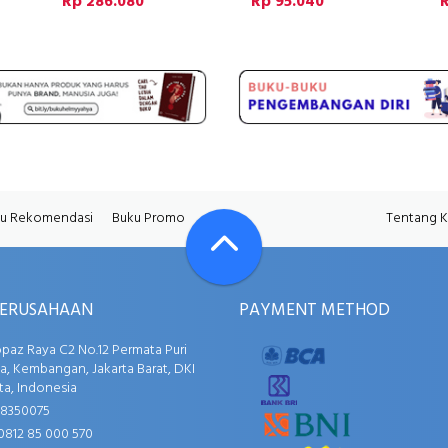
Rp 286.080
Rp 95.040
u Rekomendasi
Buku Promo
Tentang 
PERUSAHAAN
PAYMENT METHOD
opaz Raya C2 No.12 Permata Puri
, Kembangan, Jakarta Barat, DKI
ta, Indonesia
58350075
0812 85 000 570