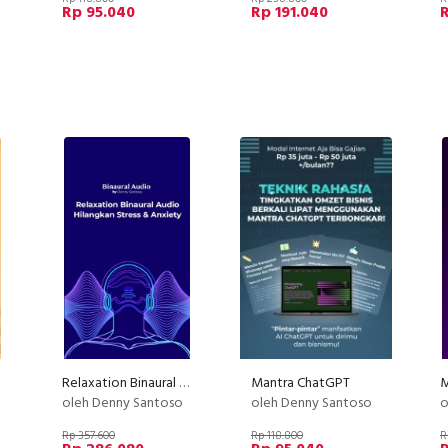
Rp 95.040
Rp 191.040
Relaxation Binaural Audio - Hilangkan Stress & Anxiety
Mantra ChatGPT
oleh Denny Santoso
oleh Denny Santoso
o
Rp 357.600
Rp 118.800
R