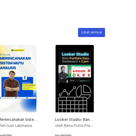
Lihat semua
Merencanakan Sistem Mutu Analisis
Looker Studio: Bangun Portfolio Data Analysis dengan data UMKM
leh Ivan Labmania
oleh Bima Putra Pratama
p 90.000
Rp 360.000