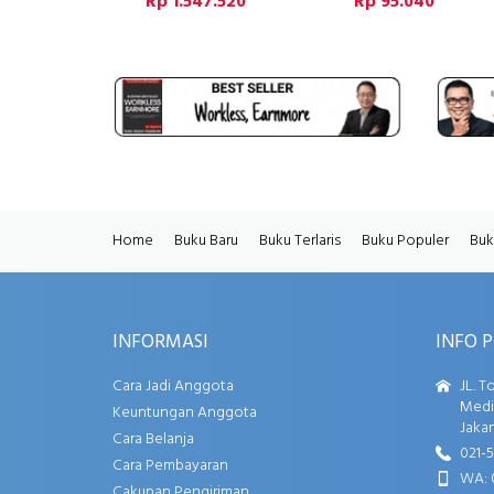
Rp 1.547.520
Rp 95.040
Home
Buku Baru
Buku Terlaris
Buku Populer
Buk
INFORMASI
INFO 
Cara Jadi Anggota
JL. T
Media
Keuntungan Anggota
Jakar
Cara Belanja
021-
Cara Pembayaran
WA: 
Cakupan Pengiriman