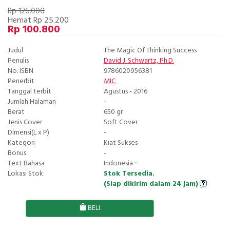
Rp 126.000
Hemat Rp 25.200
Rp 100.800
Judul
The Magic Of Thinking Success
Penulis
David J. Schwartz, Ph.D.
No. ISBN
9786020956381
Penerbit
MIC
Tanggal terbit
Agustus - 2016
Jumlah Halaman
-
Berat
650 gr
Jenis Cover
Soft Cover
Dimensi(L x P)
-
Kategori
Kiat Sukses
Bonus
-
Text Bahasa
Indonesia ··
Lokasi Stok
Stok Tersedia.
(Siap dikirim dalam 24 jam)
BELI