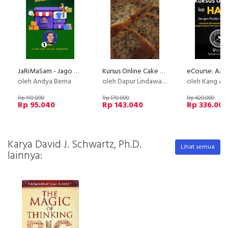
JaRiMaSam - Jago Riset Marketplace dan Social Media
Kursus Online Cake Pisang Gebus Dapur Lindawaty
oleh Andya Berna
oleh Dapur Lindawaty
oleh Kang Av
Rp 118.800
Rp 178.800
Rp 420.000
Rp 95.040
Rp 143.040
Rp 336.000
Karya David J. Schwartz, Ph.D.
Lihat semua
lainnya: