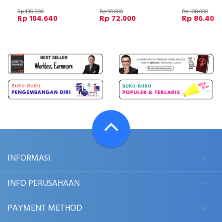
Rp 130.800
Rp 90.000
Rp 108.000
Rp 104.640
Rp 72.000
Rp 86.400
INFORMASI
INFO PERUSAHAAN
PAYMENT METHOD