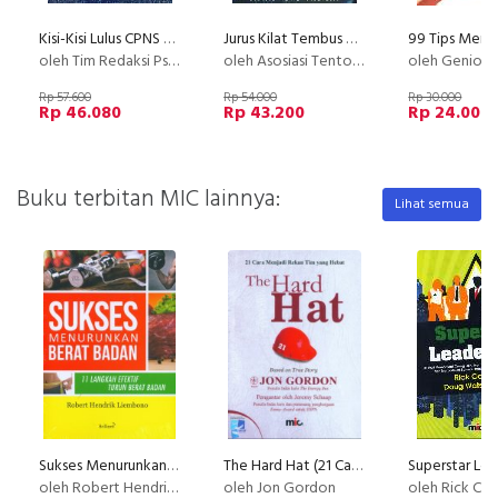
Kisi-Kisi Lulus CPNS 2013 (Soal dan Pembahasan Lengkap) - Edisi Terbaru
Jurus Kilat Tembus UI (Universitas Indonesia) Dilengkapi Dengan Kunci Jawaban dan Pembahasannya
oleh Tim Redaksi Psikolog
oleh Asosiasi Tentor Indonesia
oleh GenioF
Rp 57.600
Rp 54.000
Rp 30.000
Rp 46.080
Rp 43.200
Rp 24.000
Buku terbitan MIC lainnya:
Lihat semua
Sukses Menurunkan Berat Badan: 11 Langkah Efektif Turun Berat Badan
The Hard Hat (21 Cara Menjadi Rekan Tim yang Hebat)
Superstar Lea
oleh Robert Hendrik Liembono
oleh Jon Gordon
oleh Rick Conlow | Doug 