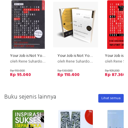
Your Job is Not Your Career : Your Ultimate Career ( Edisi Revisi dan diperbarui )
Your Job is Not Your Career #YJINYC Your Ultimate Career Guide 2022 (Book 2 of 7)
oleh Rene Suhardono
oleh Rene Suhardono
oleh Rene Suh
Rp 118.800
Rp 138.000
Rp 109.200
Rp 95.040
Rp 110.400
Rp 87.360
Buku sejenis lainnya
Lihat semua