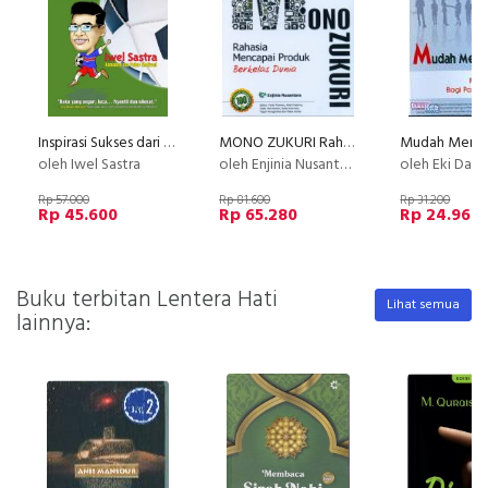
Inspirasi Sukses dari Sepak Bola
MONO ZUKURI Rahasia Mencapai Produk Berkelas Dunia
oleh Iwel Sastra
oleh Enjinia Nusantara
oleh Eki Dani
Rp 57.000
Rp 81.600
Rp 31.200
Rp 45.600
Rp 65.280
Rp 24.960
Buku terbitan Lentera Hati
Lihat semua
lainnya: