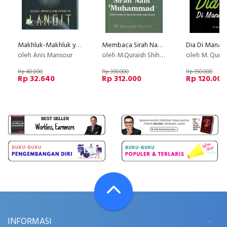
Makhluk-Makhluk yang Kembali ke LANGIT #2
Membaca Sirah Nabi Muhammad ( Edisi Baru 2022 )
oleh Anis Mansour
oleh M.Quraish Shihab
oleh M. Quraish
Rp 40.800
Rp 390.000
Rp 150.000
Rp 32.640
Rp 312.000
Rp 120.000
INFORMASI