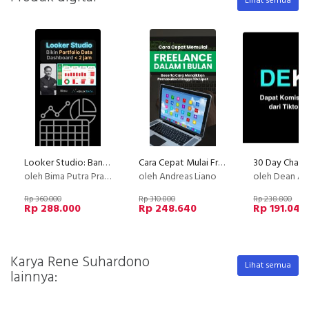
Lihat semua
Looker Studio: Bangun Portfolio Data Analysis dengan data UMKM
Cara Cepat Mulai Freelance Dalam 1 Bulan
oleh Bima Putra Pratama
oleh Andreas Liano
oleh Dean An
Rp 360.000
Rp 310.800
Rp 238.800
Rp 288.000
Rp 248.640
Rp 191.040
Karya Rene Suhardono
Lihat semua
lainnya: