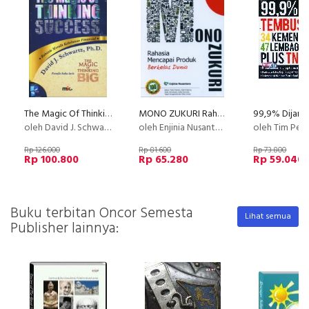
The Magic Of Thinking Success
MONO ZUKURI Rahasia Mencapai Produk Berkelas Dunia
oleh David J. Schwartz, Ph.D.
oleh Enjinia Nusantara
oleh Tim Penyus
Rp 126.000
Rp 81.600
Rp 73.800
Rp 100.800
Rp 65.280
Rp 59.040
Buku terbitan Oncor Semesta
Lihat semua
Publisher lainnya: