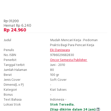
Rp 31.200
Hemat Rp 6.240
Rp 24.960
Judul
Mudah Mencari Kerja : Pedoman
Praktis Bagi Para Pencari Kerja
Penulis
Eki Daniswara
No. ISBN
9786029682830
Penerbit
Oncor Semesta Publisher
Tanggal terbit
Juni - 2010
Jumlah Halaman
80
Berat
100 gr
Jenis Cover
Soft Cover
Dimensi(L x P)
-
Kategori
Kiat Sukses
Bonus
-
Text Bahasa
Indonesia ··
Lokasi Stok
Stok Tersedia.
(Siap dikirim dalam 24 jam)