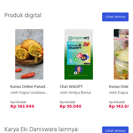
Produk digital
Lihat semua
Kursus Online Panada Dapur Lindawaty PU
Chat WAGPT
oleh Dapur Lindawaty
oleh Andya Berna
oleh Dapur Li
Rp 178.800
Rp 118.800
Rp 178.800
Rp 143.040
Rp 95.040
Rp 143.040
Karya Eki Daniswara lainnya:
Lihat semua