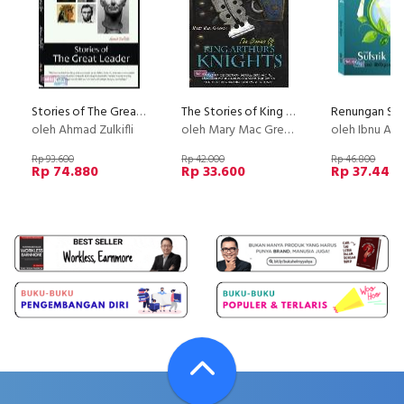
Stories of The Great Leader
The Stories of King Arthur's Knights
oleh Ahmad Zulkifli
oleh Mary Mac Gregor
oleh Ibnu Ad
Rp 93.600
Rp 42.000
Rp 46.800
Rp 74.880
Rp 33.600
Rp 37.440