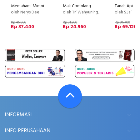
Memahami Mimpi
Mak Comblang
Tanah Api
oleh Nerys Dee
oleh Tri Wahyuningsih
oleh S.Jai
Rp 46.800
Rp 31.200
Rp 86.400
Rp 37.440
Rp 24.960
Rp 69.120
INFORMASI
INFO PERUSAHAAN