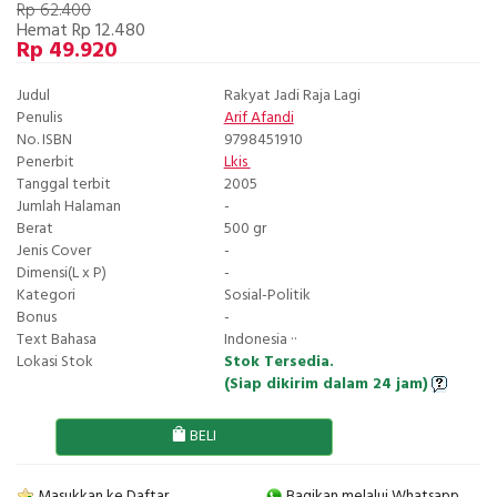
Rp 62.400
Hemat Rp 12.480
Rp 49.920
Judul
Rakyat Jadi Raja Lagi
Penulis
Arif Afandi
No. ISBN
9798451910
Penerbit
Lkis
Tanggal terbit
2005
Jumlah Halaman
-
Berat
500 gr
Jenis Cover
-
Dimensi(L x P)
-
Kategori
Sosial-Politik
Bonus
-
Text Bahasa
Indonesia ··
Lokasi Stok
Stok Tersedia.
(Siap dikirim dalam 24 jam)
BELI
Masukkan ke Daftar
Bagikan melalui Whatsapp