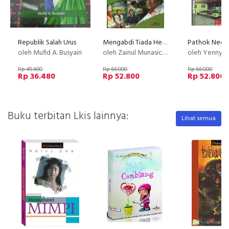
Republik Salah Urus
Mengabdi Tiada Henti
oleh Mufid A. Busyairi
oleh Zainul Munasichin,Muhaimin Iskandar
oleh Yenny Retno 
Rp 45.600
Rp 66.000
Rp 66.000
Rp 36.480
Rp 52.800
Rp 52.800
Buku terbitan Lkis lainnya:
Lihat semua