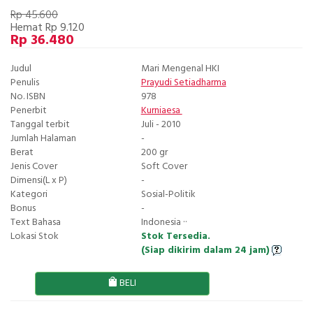
Rp 45.600
Hemat Rp 9.120
Rp 36.480
Judul
Mari Mengenal HKI
Penulis
Prayudi Setiadharma
No. ISBN
978
Penerbit
Kurniaesa
Tanggal terbit
Juli - 2010
Jumlah Halaman
-
Berat
200 gr
Jenis Cover
Soft Cover
Dimensi(L x P)
-
Kategori
Sosial-Politik
Bonus
-
Text Bahasa
Indonesia ··
Lokasi Stok
Stok Tersedia.
(Siap dikirim dalam 24 jam)
BELI