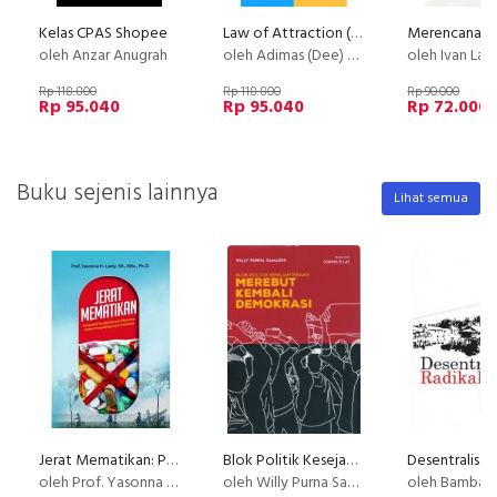
Kelas CPAS Shopee
Law of Attraction (LOA) - Basic
oleh Anzar Anugrah
oleh Adimas (Dee) Wirajayanagara (Lesmana)
oleh Ivan La
Rp 118.800
Rp 118.800
Rp 90.000
Rp 95.040
Rp 95.040
Rp 72.000
Buku sejenis lainnya
Lihat semua
Jerat Mematikan: Prespektif Kesejahteraan Ekonomi dalam Penyalahgunaan Narkoba
Blok Politik Kesejahteraan Merebut Kembali Demokrasi
oleh Prof. Yasonna H. Laoly, SH., MSc., Ph.D.
oleh Willy Purna Samadhi
oleh Bambang P