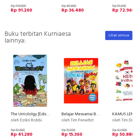
Rp 114.000
Rp 45.600
Rp 91.200
Rp 91.200
Rp 36.480
Rp 72.960
Buku terbitan Kurniaesa
Lihat semua
lainnya:
The Untololgy [Edisi TTD]
Belajar Mewarnai Boboi Boy Edisi ke-2
oleh Dzikri Robbi
oleh Tim Penerbit
oleh Tim Dian
Rp 51.600
Rp 19.200
Rp 63.600
Rp 41.280
Rp 15.360
Rp 50.880