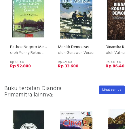
Pathok Negoro Menghadapi Perubahan Zaman
Menilik Demokrasi
oleh Yenny Retno Mallany
oleh Gunawan Wiradi
oleh Valina Singka
Rp 66.000
Rp 42.000
Rp 108.000
Rp 52.800
Rp 33.600
Rp 86.400
Buku terbitan Diandra
Lihat semua
Primamitra lainnya: