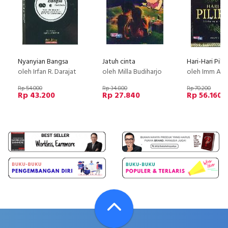
Nyanyian Bangsa
Jatuh cinta
Hari-Hari Pili
oleh Irfan R. Darajat
oleh Milla Budiharjo
oleh Imm Al-
Rp 54.000
Rp 34.800
Rp 70.200
Rp 43.200
Rp 27.840
Rp 56.160