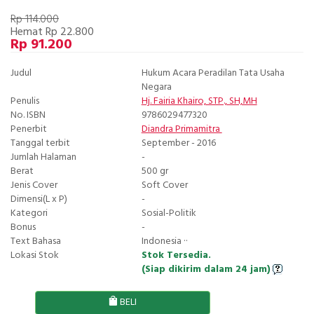
Rp 114.000
Hemat Rp 22.800
Rp 91.200
Judul
Hukum Acara Peradilan Tata Usaha
Negara
Penulis
Hj. Fairia Khairo, STP., SH,MH
No. ISBN
9786029477320
Penerbit
Diandra Primamitra
Tanggal terbit
September - 2016
Jumlah Halaman
-
Berat
500 gr
Jenis Cover
Soft Cover
Dimensi(L x P)
-
Kategori
Sosial-Politik
Bonus
-
Text Bahasa
Indonesia ··
Lokasi Stok
Stok Tersedia.
(Siap dikirim dalam 24 jam)
BELI