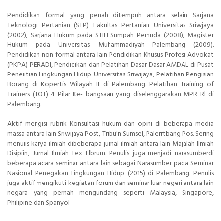
Pendidikan formal yang penah ditempuh antara selain Sarjana
Teknologi Pertanian (STP) Fakultas Pertanian Universitas Sriwjaya
(2002), Sarjana Hukum pada STIH Sumpah Pemuda (2008), Magister
Hukum pada Universitas Muhammadiyah Palembang (2009).
Pendidikan non formal antara lain Pendidikan Khusus Profesi Advokat
(PKPA) PERADI, Pendidikan dan Pelatihan Dasar-Dasar AMDAL di Pusat
Peneiitian Lingkungan Hidup Universitas Sriwijaya, Pelatihan Pengisian
Borang di Kopertis Wilayah II di Palembang. Pelatihan Training of
Trainers (TOT) 4 Pilar Ke- bangsaan yang diselenggarakan MPR Rl di
Palembang.
Aktif mengisi rubrik Konsultasi hukum dan opini di beberapa media
massa antara lain Sriwijaya Post, Tribu'n Sumsel, Palerrtbang Pos. Sering
menuiis karya ilmiah dibeberapa jurnal ilmiah antara lain Majalah llmiah
Disipiin, Jurnal Ilmiah Lex Llbrum. Penulis juga menjadi narasumberdi
beberapa acara seminar antara lain sebagai Narasumber pada Seminar
Nasional Penegakan Lingkungan Hidup (2015) di Palembang. Penulis
juga aktif mengikuti kegiatan forum dan seminar luar negeri antara lain
negara yang pernah mengundang seperti Malaysia, Singapore,
Philipine dan Spanyol