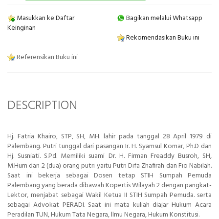
Masukkan ke Daftar
Bagikan melalui Whatsapp
Keinginan
Rekomendasikan Buku ini
Referensikan Buku ini
DESCRIPTION
Hj. Fatria Khairo, STP, SH, MH. lahir pada tanggal 28 April 1979 di
Palembang. Putri tunggal dari pasangan Ir. H. Syamsul Komar, Ph.D dan
Hj. Susniati. S.Pd. Memiliki suami Dr. H. Firman Freaddy Busroh, SH,
M.Hum dan 2 (dua) orang putri yaitu Putri Difa Zhafirah dan Fio Nabilah.
Saat ini bekerja sebagai Dosen tetap STIH Sumpah Pemuda
Palembang yang berada dibawah Kopertis Wilayah 2 dengan pangkat-
Lektor, menjabat sebagai Wakil Ketua II STIH Sumpah Pemuda. serta
sebagai Advokat PERADI. Saat ini mata kuliah diajar Hukum Acara
Peradilan TUN, Hukum Tata Negara, llmu Negara, Hukum Konstitusi.