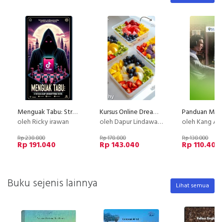
Menguak Tabu: Strategi Gelap Mengoptimalkan TikTok Shop
Kursus Online Dreamy Salad Buah Dapur Lindawaty PU
oleh Ricky irawan
oleh Dapur Lindawaty
oleh Kang Av
Rp 238.800
Rp 178.800
Rp 138.000
Rp 191.040
Rp 143.040
Rp 110.400
Buku sejenis lainnya
Lihat semua