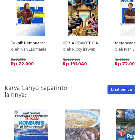
Teknik Pembuatan Media Mikrobiologi
KERJA REMOTE GAJI PULUHAN JUTA TANPA INTERVIEW
oleh Ivan Labmania
oleh Ricky irawan
oleh Ivan La
Rp 90.000
Rp 238.800
Rp 90.000
Rp 72.000
Rp 191.040
Rp 72.000
Karya Cahyo Saparinto
Lihat semua
lainnya: