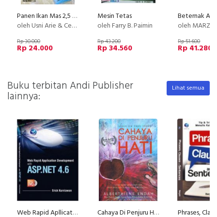
Panen Ikan Mas 2,5 bulan (Bobot panen 180-200 g per ekor)
Mesin Tetas
oleh Usni Arie & Cecep Muharam
oleh Farry B. Paimin
oleh MARZUKI YAHYA&TAU
Rp 30.000
Rp 43.200
Rp 51.600
Rp 24.000
Rp 34.560
Rp 41.280
Buku terbitan Andi Publisher
Lihat semua
lainnya:
Web Rapid Apllication Development With ASP.NET 4.6+DVD
Cahaya Di Penjuru HATI - Based On True Story