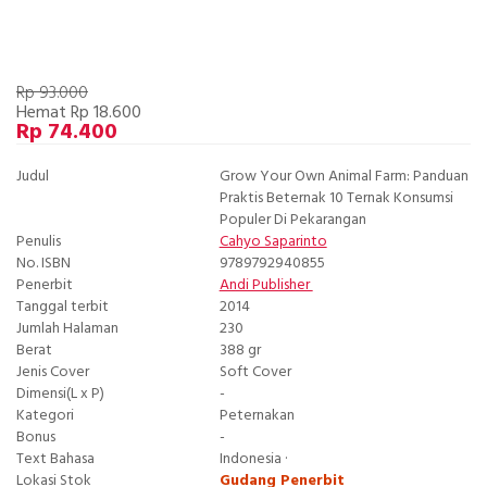
Rp 93.000
Hemat Rp 18.600
Rp 74.400
Judul
Grow Your Own Animal Farm: Panduan
Praktis Beternak 10 Ternak Konsumsi
Populer Di Pekarangan
Penulis
Cahyo Saparinto
No. ISBN
9789792940855
Penerbit
Andi Publisher
Tanggal terbit
2014
Jumlah Halaman
230
Berat
388 gr
Jenis Cover
Soft Cover
Dimensi(L x P)
-
Kategori
Peternakan
Bonus
-
Text Bahasa
Indonesia ·
Lokasi Stok
Gudang Penerbit