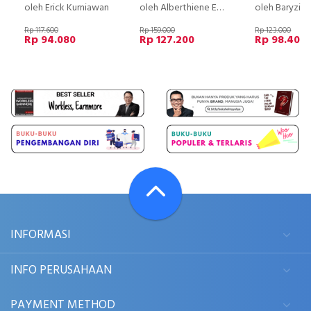
oleh Erick Kurniawan
oleh Alberthiene Endah
oleh Baryzin
Rp 117.600
Rp 159.000
Rp 123.000
Rp 94.080
Rp 127.200
Rp 98.400
INFORMASI
INFO PERUSAHAAN
PAYMENT METHOD