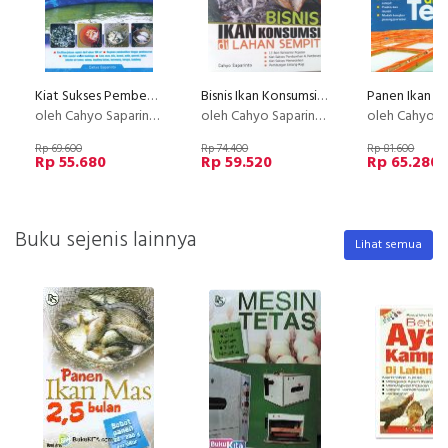
Kiat Sukses Pembenihan & Pembesaran 13 IKAN KONSUMSI di lahan sempit
Bisnis Ikan Konsumsi di Lahan Sempit (BP) (Disc 50%)
oleh Cahyo Saparinto
oleh Cahyo Saparinto
oleh Cahyo Sap
Rp 69.600
Rp 74.400
Rp 81.600
Rp 55.680
Rp 59.520
Rp 65.280
Buku sejenis lainnya
Lihat semua