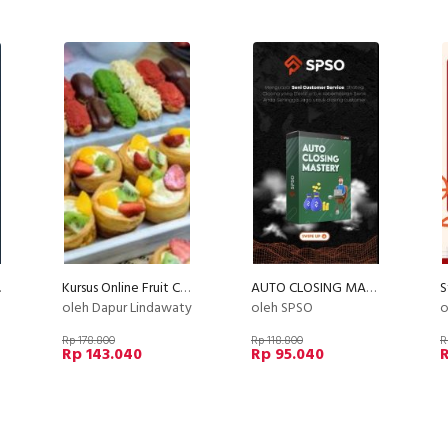
k Shop
Kursus Online Fruit Cream Puff Dan Eclair Dapur Lindawaty PU
AUTO CLOSING MASTERY
oleh Dapur Lindawaty
oleh SPSO
o
Rp 178.800
Rp 118.800
R
Rp 143.040
Rp 95.040
R