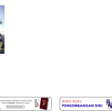
c 50%)