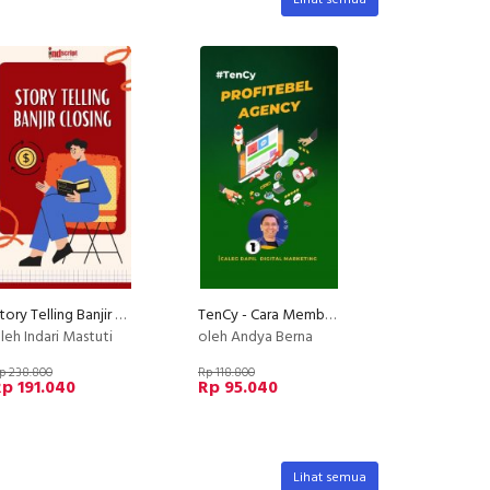
Lihat semua
Story Telling Banjir Closing
TenCy - Cara Membuat Agency Menjadi Profit
leh Indari Mastuti
oleh Andya Berna
p 238.800
Rp 118.800
p 191.040
Rp 95.040
Lihat semua