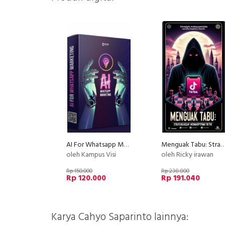
AI For Whatsapp Marketing
Menguak Tabu: Strategi Gelap Mengoptimalkan TikTo
oleh Kampus Visi
oleh Ricky irawan
Rp 150.000
Rp 238.800
Rp 120.000
Rp 191.040
Karya Cahyo Saparinto lainnya: