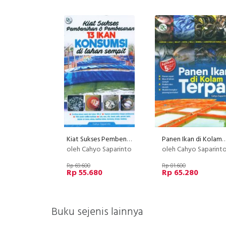
Kiat Sukses Pembenihan & Pembesaran 13 IKAN KONSUMSI di lahan sempit
Panen Ikan di Kolam 
oleh Cahyo Saparinto
oleh Cahyo Saparint
Rp 69.600
Rp 81.600
Rp 55.680
Rp 65.280
Buku sejenis lainnya