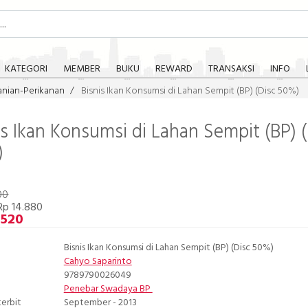
KATEGORI
MEMBER
BUKU
REWARD
TRANSAKSI
INFO
anian-Perikanan
Bisnis Ikan Konsumsi di Lahan Sempit (BP) (Disc 50%)
is Ikan Konsumsi di Lahan Sempit (BP) 
)
00
Rp 14.880
.520
Bisnis Ikan Konsumsi di Lahan Sempit (BP) (Disc 50%)
Cahyo Saparinto
9789790026049
Penebar Swadaya BP
terbit
September - 2013