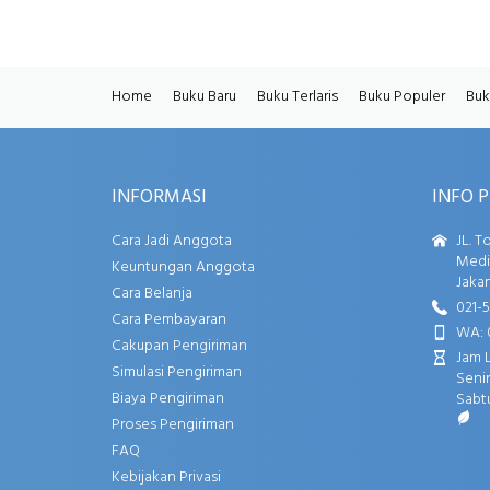
Home
Buku Baru
Buku Terlaris
Buku Populer
Buk
INFORMASI
INFO 
Cara Jadi Anggota
JL. T
Media
Keuntungan Anggota
Jakar
Cara Belanja
021-
Cara Pembayaran
WA: 
Cakupan Pengiriman
Jam 
Simulasi Pengiriman
Senin
Biaya Pengiriman
Sabtu
Proses Pengiriman
FAQ
Kebijakan Privasi