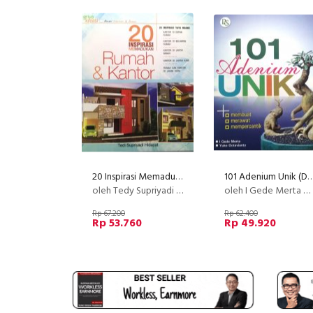
20 Inspirasi Memadukan Rumah+Kantor (Disc 50%)
101 Adenium Unik (Dis
oleh Tedy Supriyadi Hidayat
oleh I Gede Merta & Yuke Octavianty
Rp 67.200
Rp 62.400
Rp 53.760
Rp 49.920