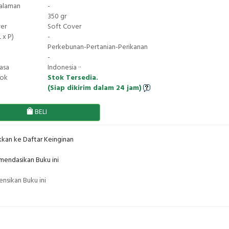
Halaman
-
350 gr
ver
Soft Cover
 x P)
-
Perkebunan-Pertanian-Perikanan
-
asa
Indonesia ··
tok
Stok Tersedia.
(Siap dikirim dalam 24 jam)
BELI
kan ke Daftar Keinginan
endasikan Buku ini
nsikan Buku ini