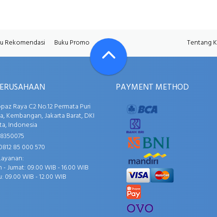
u Rekomendasi
Buku Promo
Tentang 
PERUSAHAAN
PAYMENT METHOD
opaz Raya C2 No.12 Permata Puri
, Kembangan, Jakarta Barat, DKI
ta, Indonesia
58350075
0812 85 000 570
Layanan:
 - Jumat: 09.00 WIB - 16.00 WIB
: 09.00 WIB - 12.00 WIB