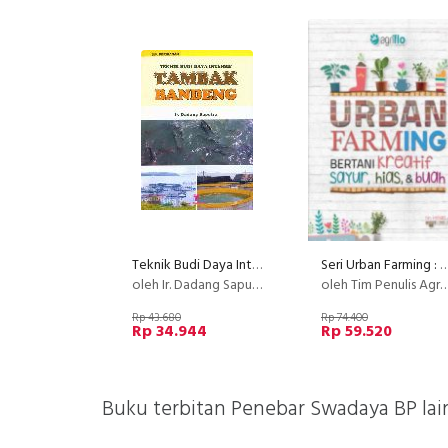
Teknik Budi Daya Intensif : Tambak Bandeng
Seri Urban Farming : Bertani Kreatif Sayur, 
oleh Ir. Dadang Saputra
oleh Tim Penulis Agriflo
Rp 43.680
Rp 74.400
Rp 34.944
Rp 59.520
Buku terbitan Penebar Swadaya BP lai