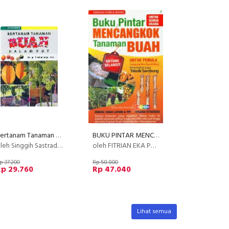
Bertanam Tanaman Buah Dalam Pot
BUKU PINTAR MENCANGKOK TANAMAN BUAH
eh Singgih Sastradiharja, S.Si
oleh FITRIAN EKA PARAMITA
p 37.200
Rp 58.800
Rp 29.760
Rp 47.040
Lihat semua