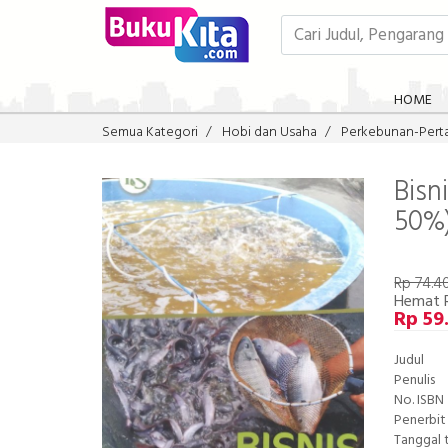
HOME
Semua Kategori
Hobi dan Usaha
Perkebunan-Pert
Bisn
50%
Rp 74.4
Hemat 
Rp 59
Judul
Penulis
No. ISBN
Penerbit
Tanggal 