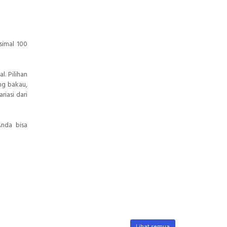
simal 100
. Pilihan
ing bakau,
iasi dari
Anda bisa