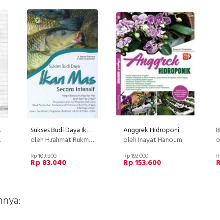
Hias & Buah
Sukses Budi Daya Ikan Mas Secara Intensif
Anggrek Hidroponik+DVD
oleh H.rahmat Rukmana Dan H. Herdi Yudirachman
oleh Inayat Hanoum
ol
Rp 103.800
Rp 192.000
R
Rp 83.040
Rp 153.600
nnya: