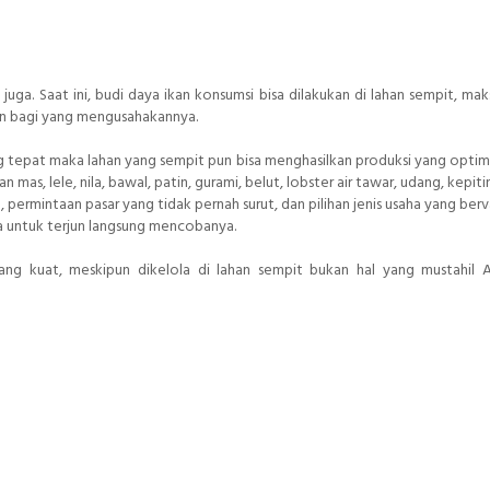
 juga. Saat ini, budi daya ikan konsumsi bisa dilakukan di lahan sempit, mak
kan bagi yang mengusahakannya.
g tepat maka lahan yang sempit pun bisa menghasilkan produksi yang optimal
as, lele, nila, bawal, patin, gurami, belut, lobster air tawar, udang, kepit
ermintaan pasar yang tidak pernah surut, dan pilihan jenis usaha yang bervar
 untuk terjun langsung mencobanya.
ng kuat, meskipun dikelola di lahan sempit bukan hal yang mustahil 