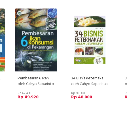
Terpal
Pembesaran 6 Ikan Konsumsi di Perkarangan
34 Bisnis Peternakan Hasilkan Jutaan Rupiah
o
oleh Cahyo Saparinto
oleh Cahyo Saparinto
o
Rp 62.400
Rp 60.000
R
Rp 49.920
Rp 48.000
R