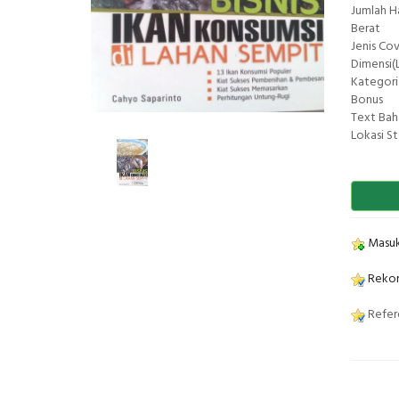
Jumlah 
Berat
Jenis Co
Dimensi(L
Kategori
Bonus
Text Bah
Lokasi S
Masuk
Rekom
Refere