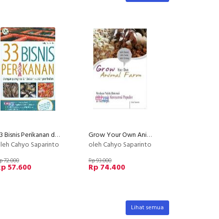
33 Bisnis Perikanan dengan Penghasilan Jutaan Rupiah per bulan
Grow Your Own Animal Farm: Panduan Praktis Beternak 10 Ternak Konsumsi Populer Di Pekarangan
leh Cahyo Saparinto
oleh Cahyo Saparinto
p 72.000
Rp 93.000
p 57.600
Rp 74.400
Lihat semua