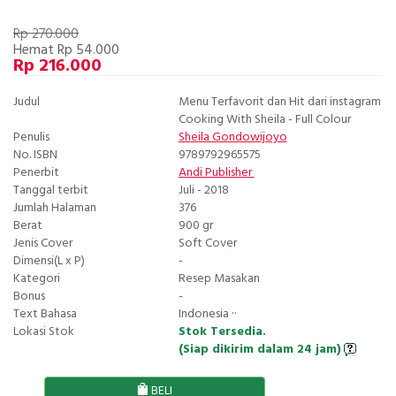
Rp 270.000
Hemat Rp 54.000
Rp 216.000
Judul
Menu Terfavorit dan Hit dari instagram
Cooking With Sheila - Full Colour
Penulis
Sheila Gondowijoyo
No. ISBN
9789792965575
Penerbit
Andi Publisher
Tanggal terbit
Juli - 2018
Jumlah Halaman
376
Berat
900 gr
Jenis Cover
Soft Cover
Dimensi(L x P)
-
Kategori
Resep Masakan
Bonus
-
Text Bahasa
Indonesia ··
Lokasi Stok
Stok Tersedia.
(Siap dikirim dalam 24 jam)
BELI