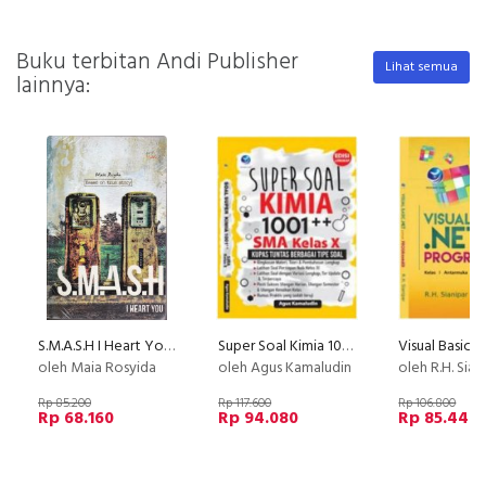
Buku terbitan Andi Publisher
Lihat semua
lainnya:
S.M.A.S.H I Heart You (Disc 50%)
Super Soal Kimia 1001++ SMA Kelas X, Kupas Tuntas Berbagai Tipe Soal
oleh Maia Rosyida
oleh Agus Kamaludin
oleh R.H. Sian
Rp 85.200
Rp 117.600
Rp 106.800
Rp 68.160
Rp 94.080
Rp 85.440