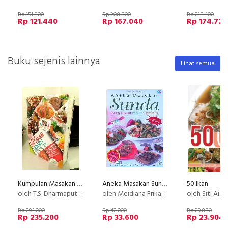
Rp 151.800
Rp 208.800
Rp 218.400
Rp 121.440
Rp 167.040
Rp 174.720
Buku sejenis lainnya
Lihat semua
Kumpulan Masakan Favorit Sepanjang Masa
Aneka Masakan Sunda Paling Favorit, Populer, Istimewa
50 Ikan
oleh T.S. Dharmaputra
oleh Meidiana Frikasari
oleh Siti Aisyah
Rp 294.000
Rp 42.000
Rp 29.880
Rp 235.200
Rp 33.600
Rp 23.904