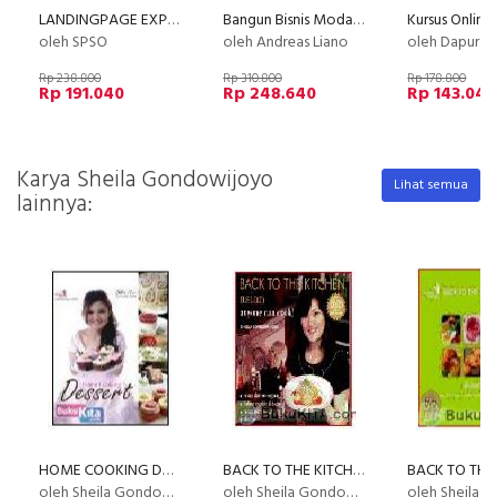
LANDINGPAGE EXPRESS
Bangun Bisnis Modal Sosial Media
oleh SPSO
oleh Andreas Liano
oleh Dapur Li
Rp 238.800
Rp 310.800
Rp 178.800
Rp 191.040
Rp 248.640
Rp 143.040
Karya Sheila Gondowijoyo
Lihat semua
lainnya:
HOME COOKING DESSERT
BACK TO THE KITCHEN - ANYONE CAN COOK - ASIAN
oleh Sheila Gondowijoyo
oleh Sheila Gondowijoyo
oleh Sheila Gond