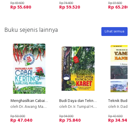
Rp 69.600
Rp 74.400
Rp 81.600
Rp 55.680
Rp 59.520
Rp 65.280
Buku sejenis lainnya
Lihat semua
Menghasilkan Cabai Keriting Kualitas Premium
Budi Daya dan Teknologi Karet
oleh Dr. Awang Maharijaya, SP., M. Si.. Prof. Dr. Muhamad Syukur, SP. M. SI
oleh Dr. Ir. Tumpal H.S. Siregar., Dip. gr. & Ir. Irwan Suhendry, MM.
oleh Ir. Dadang 
Rp 58.800
Rp 94.800
Rp 43.680
Rp 47.040
Rp 75.840
Rp 34.944