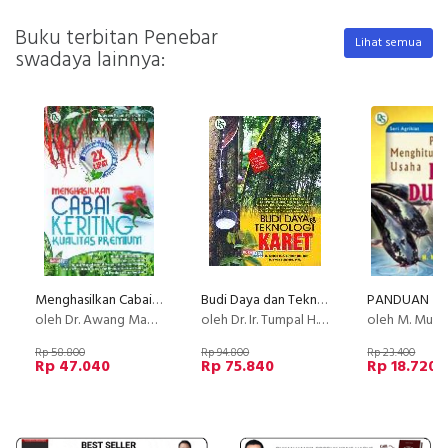
Buku terbitan Penebar
Lihat semua
swadaya lainnya:
Menghasilkan Cabai Keriting Kualitas Premium
Budi Daya dan Teknologi Karet
oleh Dr. Awang Maharijaya, SP., M. Si.. Prof. Dr. Muhamad Syukur, SP. M. SI
oleh Dr. Ir. Tumpal H.S. Siregar., Dip. gr. & Ir. Irwan Suhendry, MM.
oleh M. Muhasan
Rp 58.800
Rp 94.800
Rp 23.400
Rp 47.040
Rp 75.840
Rp 18.720