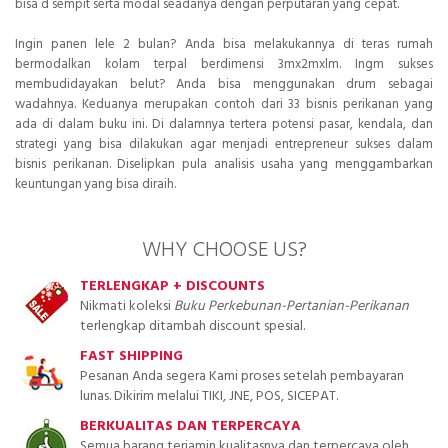
bisa d
sempit serta modal seadanya dengan perputaran yang cepat.
Ingin panen lele 2 bulan? Anda bisa melakukannya di teras rumah
bermodalkan kolam terpal berdimensi 3mx2mxlm. Ingm sukses
membudidayakan belut? Anda bisa menggunakan drum sebagai
wadahnya. Keduanya merupakan contoh dari 33 bisnis perikanan yang
ada di dalam buku ini. Di dalamnya tertera potensi pasar, kendala, dan
strategi yang bisa dilakukan agar menjadi entrepreneur sukses dalam
bisnis perikanan. Diselipkan pula analisis usaha yang menggambarkan
keuntungan yang bisa diraih.
WHY CHOOSE US?
TERLENGKAP + DISCOUNTS
Nikmati koleksi
Buku Perkebunan-Pertanian-Perikanan
terlengkap ditambah discount spesial.
FAST SHIPPING
Pesanan Anda segera Kami proses setelah pembayaran
lunas. Dikirim melalui TIKI, JNE, POS, SICEPAT.
BERKUALITAS DAN TERPERCAYA
Semua barang terjamin kualitasnya dan terpercaya oleh