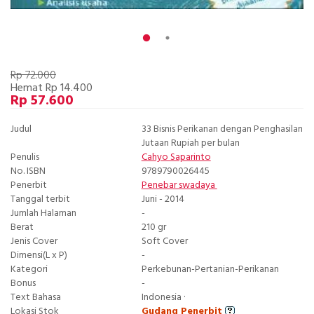
Rp 72.000
Hemat Rp 14.400
Rp 57.600
Judul
33 Bisnis Perikanan dengan Penghasilan
Jutaan Rupiah per bulan
Penulis
Cahyo Saparinto
No. ISBN
9789790026445
Penerbit
Penebar swadaya
Tanggal terbit
Juni - 2014
Jumlah Halaman
-
Berat
210 gr
Jenis Cover
Soft Cover
Dimensi(L x P)
-
Kategori
Perkebunan-Pertanian-Perikanan
Bonus
-
Text Bahasa
Indonesia ·
Lokasi Stok
Gudang Penerbit