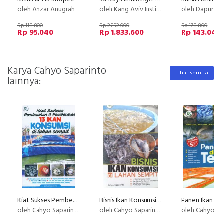
oleh Anzar Anugrah
oleh Kang Aviv Institute
oleh Dapur Li
Rp 118.800
Rp 2.292.000
Rp 178.800
Rp 95.040
Rp 1.833.600
Rp 143.040
Karya Cahyo Saparinto
Lihat semua
lainnya:
Kiat Sukses Pembenihan & Pembesaran 13 IKAN KONSUMSI di lahan sempit
Bisnis Ikan Konsumsi di Lahan Sempit (BP) (Disc 50%)
oleh Cahyo Saparinto
oleh Cahyo Saparinto
oleh Cahyo Sap